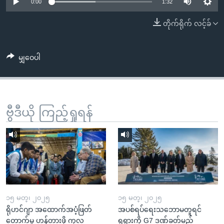
အ
0:00
1:32
သုတပဒေသာ အင်္ဂလိပ်စာ
ညွန်း
Learning English
တိုက်ရိုက် လင့်ခ်
စာမျက်နှာ
သို့
ဗွီအိုအေ လူမှုကွန်ယက်များ
ကျော်
မျှဝေပါ
ကြည့်
ရန်
ဘာသာစကားများ
ရှာဖွေ
ဗွီဒီယို ကြည့်ရှုရန်
ရန်
နေရာ
သို့
ကျော်
ရန်
၁၅ မတ္၊ ၂၀၂၅
၁၅ မတ္၊ ၂၀၂၅
ရိုဟင်ဂျာ အထောက်အပံ့ဖြတ်
အပစ်ရပ်ရေးသဘောမတူရင်
တောက်မှု ဟန့်တားဖို့ ကုလ
ရုရှားကို G7 ဒဏ်ခတ်မည်