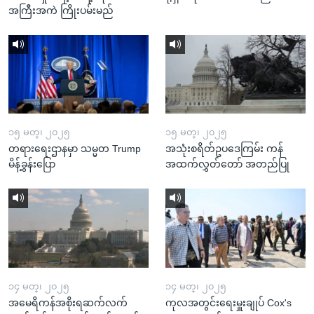
အကြီးအကဲ ကြိုးပမ်းမည်
၁၅ မတ္၊ ၂၀၂၅
၁၅ မတ္၊ ၂၀၂၅
တရားရေးဌာနမှာ သမ္မတ Trump
အသုံးစရိတ်ဥပဒေကြမ်း ကန်
မိန့်ခွန်းပြော
အထက်လွှတ်တော် အတည်ပြု
၁၄ မတ္၊ ၂၀၂၅
၁၄ မတ္၊ ၂၀၂၅
အမေရိကန်အစိုးရဆက်လက်
ကုလအတွင်းရေးမှူးချုပ် Cox's