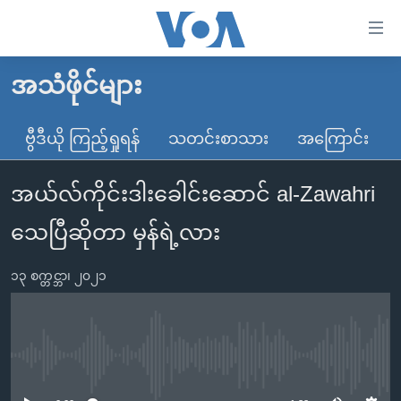
သုံး
ရ
လွယ်ကူ
အသံဖိုင်များ
မူလစာမျက်နှာ
စေ
မြန်မာ
ဗွီဒီယို ကြည့်ရှုရန်
သတင်းစာသား
အကြောင်း
သည့်
ကမ္ဘာ့သတင်းများ
Link
အယ်လ်ကိုင်းဒါးခေါင်းဆောင် al-Zawahri
ဗွီဒီယို
နိုင်ငံတကာ
များ
သတင်းလွတ်လပ်ခွင့်
အမေရိကန်
သေပြီဆိုတာ မှန်ရဲ့လား
ပင်မ
ရပ်ဝန်းတခု လမ်းတခု အလွန်
တရုတ်
အကြောင်းအရာ
၁၃ စက္တင္ဘာ၊ ၂၀၂၁
သို့
အင်္ဂလိပ်စာလေ့လာမယ်
အစ္စရေး-ပါလက်စတိုင်း
ကျော်
အပတ်စဉ်ကဏ္ဍများ
အမေရိကန်သုံးအီဒီယံ
ကြည့်
ရေဒီယိုနှင့်ရုပ်သံ အချက်အလက်များ
မကြေးမုံရဲ့ အင်္ဂလိပ်စာ
ရေဒီယို
ရန်
No media source currently available
ပင်မ
ရေဒီယို/တီဗွီအစီအစဉ်
ရုပ်ရှင်ထဲက အင်္ဂလိပ်စာ
တီဗွီ