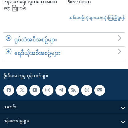
လည်ပတ်ရေး လွှတ်တော်အမတ်
Bazar ရောက်
တွေ ကြိုးပမ်း
အစီအစဉ်တွဲများအားလုံးကြည့်ရှုရန်
ရုပ်သံအစီအစဉ်များ
ရေဒီယိုအစီအစဉ်များ
ဗွီအိုအေ လူမှုကွန်ယက်များ
သတင်း
၀န်ဆောင်မှုများ