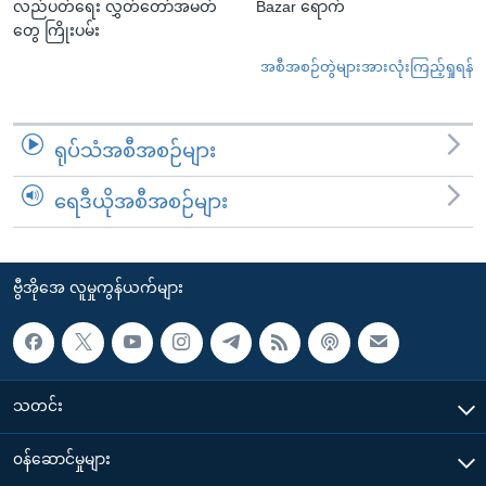
လည်ပတ်ရေး လွှတ်တော်အမတ်
Bazar ရောက်
တွေ ကြိုးပမ်း
အစီအစဉ်တွဲများအားလုံးကြည့်ရှုရန်
ရုပ်သံအစီအစဉ်များ
ရေဒီယိုအစီအစဉ်များ
ဗွီအိုအေ လူမှုကွန်ယက်များ
သတင်း
၀န်ဆောင်မှုများ