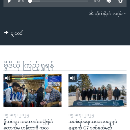
အ
0:00
4:33
သုတပဒေသာ အင်္ဂလိပ်စာ
ညွန်း
Learning English
တိုက်ရိုက် လင့်ခ်
စာမျက်နှာ
သို့
ဗွီအိုအေ လူမှုကွန်ယက်များ
ကျော်
မျှဝေပါ
ကြည့်
ရန်
ဘာသာစကားများ
ရှာဖွေ
ဗွီဒီယို ကြည့်ရှုရန်
ရန်
နေရာ
သို့
ကျော်
ရန်
၁၅ မတ္၊ ၂၀၂၅
၁၅ မတ္၊ ၂၀၂၅
ရိုဟင်ဂျာ အထောက်အပံ့ဖြတ်
အပစ်ရပ်ရေးသဘောမတူရင်
တောက်မှု ဟန့်တားဖို့ ကုလ
ရုရှားကို G7 ဒဏ်ခတ်မည်