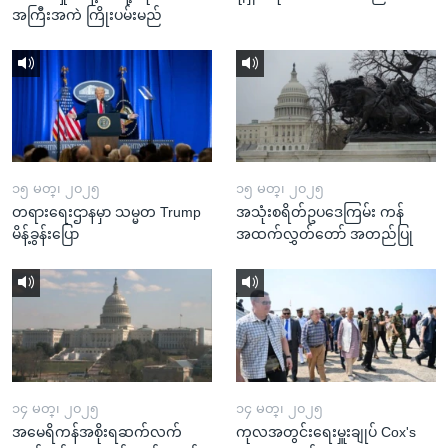
အကြီးအကဲ ကြိုးပမ်းမည်
၁၅ မတ္၊ ၂၀၂၅
၁၅ မတ္၊ ၂၀၂၅
တရားရေးဌာနမှာ သမ္မတ Trump
အသုံးစရိတ်ဥပဒေကြမ်း ကန်
မိန့်ခွန်းပြော
အထက်လွှတ်တော် အတည်ပြု
၁၄ မတ္၊ ၂၀၂၅
၁၄ မတ္၊ ၂၀၂၅
အမေရိကန်အစိုးရဆက်လက်
ကုလအတွင်းရေးမှူးချုပ် Cox's