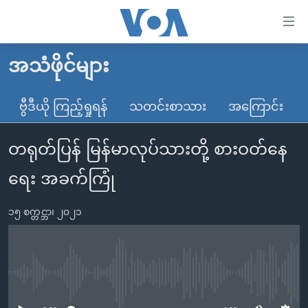
သုံး
ရ
လွယ်ကူ
အသံဖိုင်များ
မူလစာမျက်နှာ
စေ
မြန်မာ
ဗွီဒီယို ကြည့်ရှုရန်
သတင်းစာသား
အကြောင်း
သည့်
ကမ္ဘာ့သတင်းများ
Link
တရုတ်ပြန် မြန်မာလုပ်သားတို့ စားဝတ်နေ
ဗွီဒီယို
နိုင်ငံတကာ
များ
သတင်းလွတ်လပ်ခွင့်
အမေရိကန်
ရေး အခက်ကြုံ
ပင်မ
ရပ်ဝန်းတခု လမ်းတခု အလွန်
တရုတ်
အကြောင်းအရာ
၁၅ စက္တင္ဘာ၊ ၂၀၂၁
သို့
အင်္ဂလိပ်စာလေ့လာမယ်
အစ္စရေး-ပါလက်စတိုင်း
ကျော်
အပတ်စဉ်ကဏ္ဍများ
အမေရိကန်သုံးအီဒီယံ
ကြည့်
ရေဒီယိုနှင့်ရုပ်သံ အချက်အလက်များ
မကြေးမုံရဲ့ အင်္ဂလိပ်စာ
ရေဒီယို
ရန်
No media source currently available
ပင်မ
ရေဒီယို/တီဗွီအစီအစဉ်
ရုပ်ရှင်ထဲက အင်္ဂလိပ်စာ
တီဗွီ