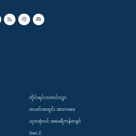
တိုင်းရင်းသတင်းလွှာ
တပတ်အတွင်း အားကစား
သုတစုံလင် အမေရိကန်တခွင်
Gen Z