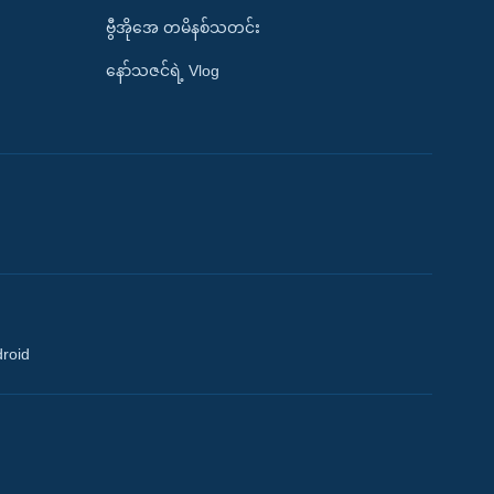
ဗွီအိုအေ တမိနစ်သတင်း
နော်သဇင်ရဲ့ Vlog
droid