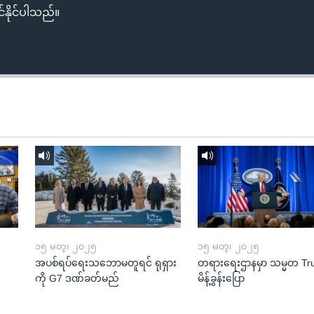
်နိုင်ပါသည်။
၁၅ မတ္၊ ၂၀၂၅
၁၅ မတ္၊ ၂၀၂၅
အပစ်ရပ်ရေးသဘောမတူရင် ရုရှား
တရားရေးဌာနမှာ သမ္မတ T
ကို G7 ဒဏ်ခတ်မည်
မိန့်ခွန်းပြော