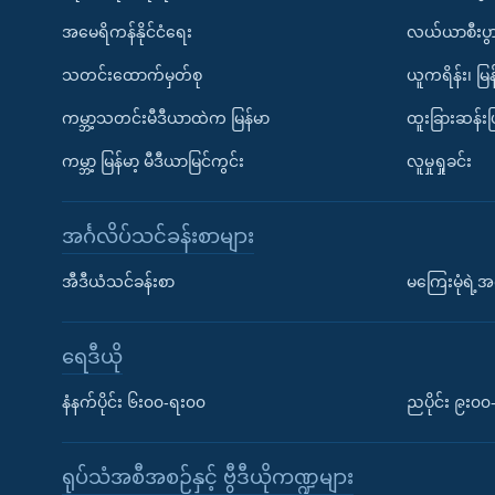
အမေရိကန်နိုင်ငံရေး
လယ်ယာစီးပွ
သတင်းထောက်မှတ်စု
ယူကရိန်း၊ မြန
ကမ္ဘာ့သတင်းမီဒီယာထဲက မြန်မာ
ထူးခြားဆန်း
ကမ္ဘာ့ မြန်မာ့ မီဒီယာမြင်ကွင်း
လူမှုရှုခင်း
အင်္ဂလိပ်သင်ခန်းစာများ
အီဒီယံသင်ခန်းစာ
မကြေးမုံရဲ့အင
ရေဒီယို
နံနက်ပိုင်း ၆း၀၀-ရး၀၀
ညပိုင်း ၉း၀
ရုပ်သံအစီအစဉ်နှင့် ဗွီဒီယိုကဏ္ဍများ