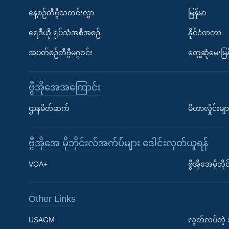
နေ့စဉ်တီဗွီသတင်းလွှာ
မြန်မာ
ရေဒီယို ရုပ်သံအစီအစဉ်
နိုင်ငံတကာ
အပတ်စဉ်တီဗွီမဂ္ဂဇင်း
တွေ့ဆုံမေးမြန
ဗွီအိုအေအကြောင်း
ဌာနမိတ်ဆက်
မီတာလှိုင်းမျာ
ဗွီအိုအေ မိုဘိုင်းလ်အက်ပ်များ ဒေါင်းလုတ်ယူရန်
Learning English
VOA+
ဗွီအိုအေမိုဘ
ဗွီအိုအေ လူမှုကွန်ယက်များ
Other Links
USAGM
လွတ်လပ်တဲ့