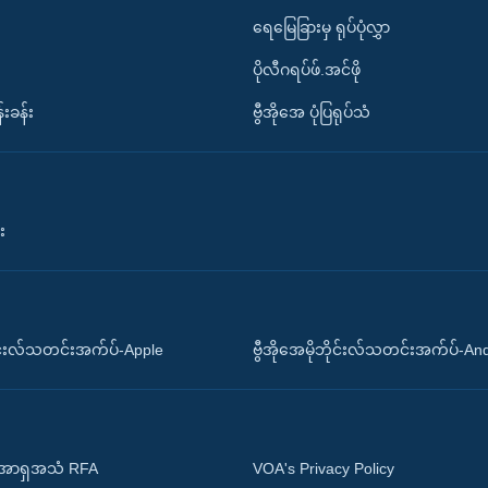
ရေမြေခြားမှ ရုပ်ပုံလွှာ
ပိုလီဂရပ်ဖ်.အင်ဖို
်းခန်း
ဗွီအိုအေ ပုံပြရုပ်သံ
း
ိုင်းလ်သတင်းအက်ပ်-Apple
ဗွီအိုအေမိုဘိုင်းလ်သတင်းအက်ပ်-An
 အာရှအသံ RFA
VOA's Privacy Policy