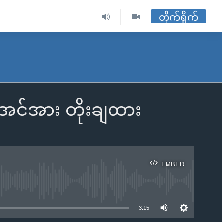
တိုက်ရိုက်
်အင်အား တိုးချထား
EMBED
ble
3:15