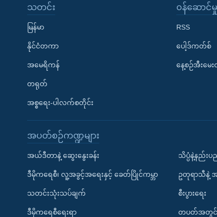
သတင်း
၀န်ဆောင်မှ
မြန်မာ
RSS
နိုင်ငံတကာ
ပေါ့ဒ်ကတ်စ်
အမေရိကန်
နေ့စဉ်အီးမေ
တရုတ်
အစ္စရေး-ပါလက်စတိုင်း
အပတ်စဉ်ကဏ္ဍများ
အယ်ဒီတာနဲ့ ဆွေးနွေးခန်း
သိပ္ပံနဲ့နည်း
ဒီမိုကရေစီ၊ လူ့အခွင့်အရေးနှင့် ခေတ်ပြိုင်ကမ္ဘာ
ဥတုရာသီနဲ့ 
သတင်းသုံးသပ်ချက်
စီးပွားရေး
ဒီမိုကရေစီရေးရာ
တပတ်အတွင်