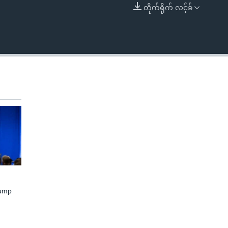
တိုက်ရိုက် လင့်ခ်
EMBED
rump