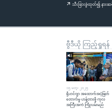
သုတပဒေသာ အင်္ဂလိပ်စာ
အ
သီးခြားခွဲထုတ်၍ နားဆင
ညွန်း
စာမျက်နှာ
သို့
ကျော်
ကြည့်
ရန်
ဗွီဒီယို ကြည့်ရှုရန်
ရှာဖွေ
ရန်
နေရာ
သို့
ကျော်
ရန်
၁၅ မတ္၊ ၂၀၂၅
ရိုဟင်ဂျာ အထောက်အပံ့ဖြတ်
တောက်မှု ဟန့်တားဖို့ ကုလ
အကြီးအကဲ ကြိုးပမ်းမည်