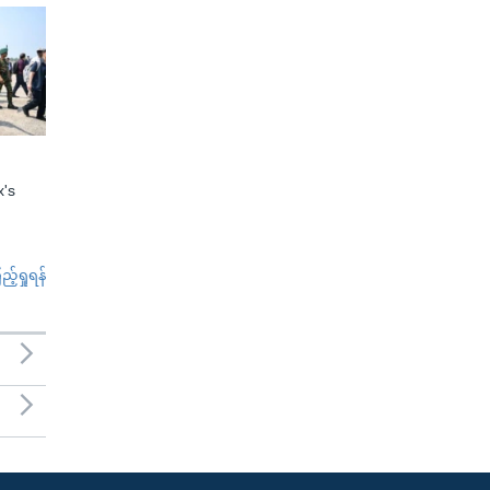
x's
်ရှုရန်