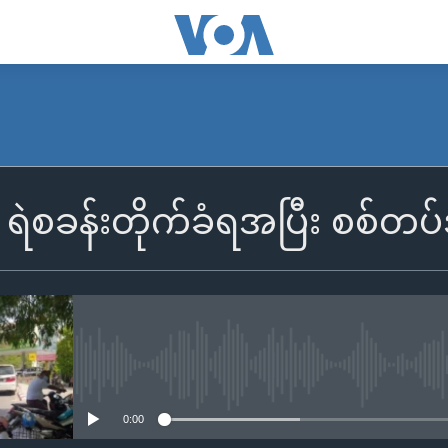
ရဲစခန်းတိုက်ခံရအပြီး စစ်တပ
No media source currently availa
0:00