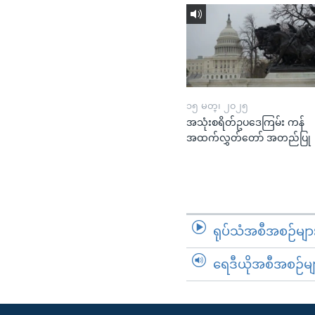
၁၅ မတ္၊ ၂၀၂၅
အသုံးစရိတ်ဥပဒေကြမ်း ကန်
အထက်လွှတ်တော် အတည်ပြု
ရုပ်သံအစီအစဉ်မျာ
ရေဒီယိုအစီအစဉ်မျ