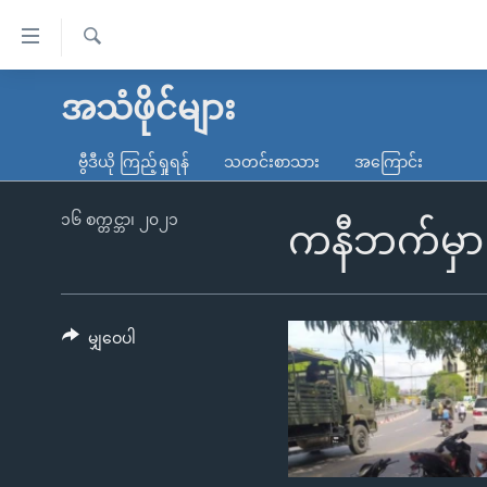
သုံး
ရ
ရှာဖွေ
လွယ်ကူ
မူလစာမျက်နှာ
အသံဖိုင်များ
ရ
စေ
မြန်မာ
လာ
ဗွီဒီယို ကြည့်ရှုရန်
သတင်းစာသား
အကြောင်း
သည့်
ဒ်
ကမ္ဘာ့သတင်းများ
Link
ဗွီဒီယို
နိုင်ငံတကာ
၁၆ စက္တင္ဘာ၊ ၂၀၂၁
ကနီဘက်မှာ 
များ
သတင်းလွတ်လပ်ခွင့်
အမေရိကန်
ပင်မ
ရပ်ဝန်းတခု လမ်းတခု အလွန်
တရုတ်
အကြောင်းအရာ
အင်္ဂလိပ်စာလေ့လာမယ်
အစ္စရေး-ပါလက်စတိုင်း
မျှဝေပါ
သို့
အပတ်စဉ်ကဏ္ဍများ
အမေရိကန်သုံးအီဒီယံ
ကျော်
ကြည့်
ရေဒီယိုနှင့်ရုပ်သံ အချက်အလက်များ
မကြေးမုံရဲ့ အင်္ဂလိပ်စာ
ရေဒီယို
ရန်
ရေဒီယို/တီဗွီအစီအစဉ်
ရုပ်ရှင်ထဲက အင်္ဂလိပ်စာ
တီဗွီ
ပင်မ