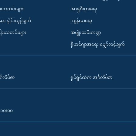
ားသတင်းများ
အာရှစီးပွားရေး
်မာ နှိုင်းယှဉ်ချက်
ကျန်းမာရေး
ပြားသတင်းများ
အမျိုးသမီးကဏ္ဍ
ရိုဟင်ဂျာအရေး မျှော်လင့်ချက်
်္ဂလိပ်စာ
ရုပ်ရှင်ထဲက အင်္ဂလိပ်စာ
၀-၁၀း၀၀