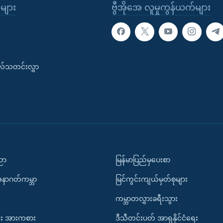
ုများ
ဗွီအိုအေ လူမှုကွန်ယက်များ
းလ်သတင်းလွှာ
ပညာ
မြန်မာပြည်မှပေးစာ
အနာဂတ်ကမ္ဘာ
မြင်ကွင်းကျယ်မှတ်စုများ
ကမ္ဘာတလွှားခရီးသွား
း အားကစား
ဒီသီတင်းပတ် အာရှနိုင်ငံရေး