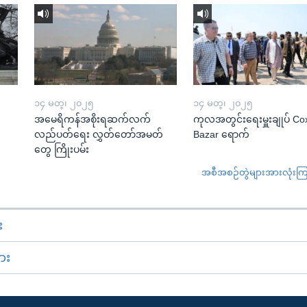
၁၄ မတ္၊ ၂၀၂၅
၁၄ မတ္၊ ၂၀၂၅
အမေရိကန်အစိုးရဆက်လက်
ကုလအတွင်းရေးမှူးချုပ် Co
လည်ပတ်ရေး လွှတ်တော်အမတ်
Bazar ရောက်
တွေ ကြိုးပမ်း
အစီအစဉ်တွဲများအားလုံးကြည့
း
ား