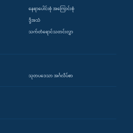
နေရာပေါင်းစုံ အကြောင်းစုံ
ဒို့အသံ
သက်တံရောင်သတင်းလွှာ
သုတပဒေသာ အင်္ဂလိပ်စာ