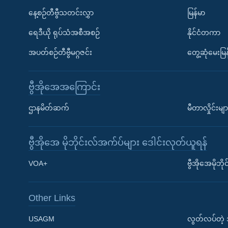
နေ့စဉ်တီဗွီသတင်းလွှာ
မြန်မာ
ရေဒီယို ရုပ်သံအစီအစဉ်
နိုင်ငံတကာ
အပတ်စဉ်တီဗွီမဂ္ဂဇင်း
တွေ့ဆုံမေးမြန
ဗွီအိုအေအကြောင်း
ဌာနမိတ်ဆက်
မီတာလှိုင်းမျာ
ဗွီအိုအေ မိုဘိုင်းလ်အက်ပ်များ ဒေါင်းလုတ်ယူရန်
Learning English
VOA+
ဗွီအိုအေမိုဘ
ဗွီအိုအေ လူမှုကွန်ယက်များ
Other Links
USAGM
လွတ်လပ်တဲ့