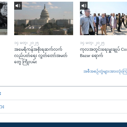
၁၄ မတ္၊ ၂၀၂၅
၁၄ မတ္၊ ၂၀၂၅
အမေရိကန်အစိုးရဆက်လက်
ကုလအတွင်းရေးမှူးချုပ် Co
လည်ပတ်ရေး လွှတ်တော်အမတ်
Bazar ရောက်
တွေ ကြိုးပမ်း
အစီအစဉ်တွဲများအားလုံးကြည့
း
ား