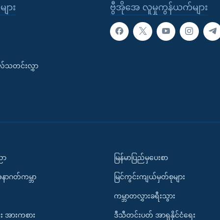
ုများ
ဗွီအိုအေ လူမှုကွန်ယက်များ
းလ်သတင်းလွှာ
ပညာ
မြန်မာပြည်မှပေးစာ
အနာဂတ်ကမ္ဘာ
မြင်ကွင်းကျယ်မှတ်စုများ
ကမ္ဘာတလွှားခရီးသွား
း အားကစား
ဒီသီတင်းပတ် အာရှနိုင်ငံရေး