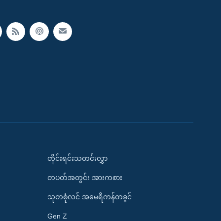
တိုင်းရင်းသတင်းလွှာ
တပတ်အတွင်း အားကစား
သုတစုံလင် အမေရိကန်တခွင်
Gen Z