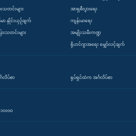
ားသတင်းများ
အာရှစီးပွားရေး
်မာ နှိုင်းယှဉ်ချက်
ကျန်းမာရေး
ပြားသတင်းများ
အမျိုးသမီးကဏ္ဍ
ရိုဟင်ဂျာအရေး မျှော်လင့်ချက်
်္ဂလိပ်စာ
ရုပ်ရှင်ထဲက အင်္ဂလိပ်စာ
၀-၁၀း၀၀