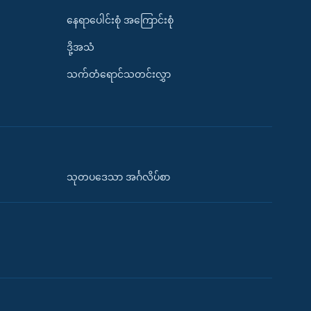
နေရာပေါင်းစုံ အကြောင်းစုံ
ဒို့အသံ
သက်တံရောင်သတင်းလွှာ
သုတပဒေသာ အင်္ဂလိပ်စာ