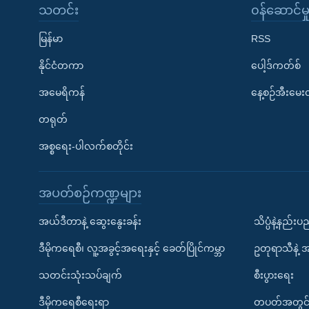
သတင်း
၀န်ဆောင်မှ
မြန်မာ
RSS
နိုင်ငံတကာ
ပေါ့ဒ်ကတ်စ်
အမေရိကန်
နေ့စဉ်အီးမေ
တရုတ်
အစ္စရေး-ပါလက်စတိုင်း
အပတ်စဉ်ကဏ္ဍများ
အယ်ဒီတာနဲ့ ဆွေးနွေးခန်း
သိပ္ပံနဲ့နည်း
ဒီမိုကရေစီ၊ လူ့အခွင့်အရေးနှင့် ခေတ်ပြိုင်ကမ္ဘာ
ဥတုရာသီနဲ့ 
သတင်းသုံးသပ်ချက်
စီးပွားရေး
ဒီမိုကရေစီရေးရာ
တပတ်အတွင်