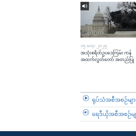
၁၅ မတ္၊ ၂၀၂၅
အသုံးစရိတ်ဥပဒေကြမ်း ကန်
အထက်လွှတ်တော် အတည်ပြု
ရုပ်သံအစီအစဉ်မျာ
ရေဒီယိုအစီအစဉ်မျ