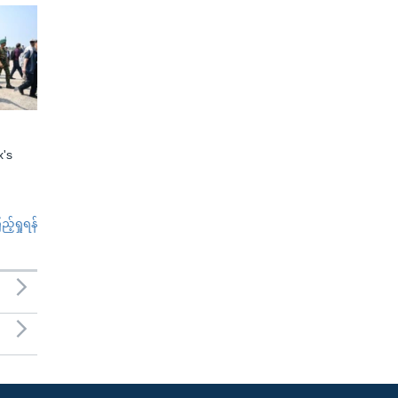
x's
်ရှုရန်