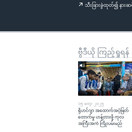
သုတပဒေသာ အင်္ဂလိပ်စာ
အ
သီးခြားခွဲထုတ်၍ နားဆင
ညွန်း
စာမျက်နှာ
သို့
ကျော်
ကြည့်
ရန်
ဗွီဒီယို ကြည့်ရှုရန်
ရှာဖွေ
ရန်
နေရာ
သို့
ကျော်
ရန်
၁၅ မတ္၊ ၂၀၂၅
ရိုဟင်ဂျာ အထောက်အပံ့ဖြတ်
တောက်မှု ဟန့်တားဖို့ ကုလ
အကြီးအကဲ ကြိုးပမ်းမည်