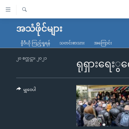
သုံး
ရ
ရှာဖွေ
လွယ်ကူ
မူလစာမျက်နှာ
အသံဖိုင်များ
ရ
စေ
မြန်မာ
လာ
ဗွီဒီယို ကြည့်ရှုရန်
သတင်းစာသား
အကြောင်း
သည့်
ဒ်
ကမ္ဘာ့သတင်းများ
Link
ဗွီဒီယို
နိုင်ငံတကာ
၂၀ စက္တင္ဘာ၊ ၂၀၂၁
ရုရှားရေးွ
များ
သတင်းလွတ်လပ်ခွင့်
အမေရိကန်
ပင်မ
ရပ်ဝန်းတခု လမ်းတခု အလွန်
တရုတ်
အကြောင်းအရာ
အင်္ဂလိပ်စာလေ့လာမယ်
အစ္စရေး-ပါလက်စတိုင်း
မျှဝေပါ
သို့
အပတ်စဉ်ကဏ္ဍများ
အမေရိကန်သုံးအီဒီယံ
ကျော်
ကြည့်
ရေဒီယိုနှင့်ရုပ်သံ အချက်အလက်များ
မကြေးမုံရဲ့ အင်္ဂလိပ်စာ
ရေဒီယို
ရန်
ရေဒီယို/တီဗွီအစီအစဉ်
ရုပ်ရှင်ထဲက အင်္ဂလိပ်စာ
တီဗွီ
ပင်မ