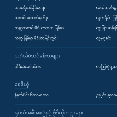
အမေရိကန်နိုင်ငံရေး
လယ်ယာစီးပွ
သတင်းထောက်မှတ်စု
ယူကရိန်း၊ မြန
ကမ္ဘာ့သတင်းမီဒီယာထဲက မြန်မာ
ထူးခြားဆန်း
ကမ္ဘာ့ မြန်မာ့ မီဒီယာမြင်ကွင်း
လူမှုရှုခင်း
အင်္ဂလိပ်သင်ခန်းစာများ
အီဒီယံသင်ခန်းစာ
မကြေးမုံရဲ့အင
ရေဒီယို
နံနက်ပိုင်း ၆း၀၀-ရး၀၀
ညပိုင်း ၉း၀
ရုပ်သံအစီအစဉ်နှင့် ဗွီဒီယိုကဏ္ဍများ