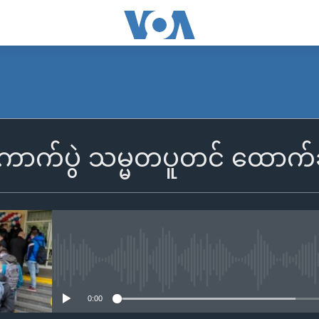
ကောက်ပွဲ သမ္မတပူတင် ထောက
No media source currently availa
0:00