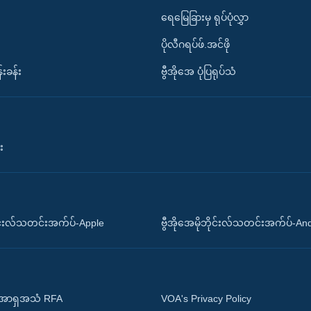
ရေမြေခြားမှ ရုပ်ပုံလွှာ
ပိုလီဂရပ်ဖ်.အင်ဖို
်းခန်း
ဗွီအိုအေ ပုံပြရုပ်သံ
း
ိုင်းလ်သတင်းအက်ပ်-Apple
ဗွီအိုအေမိုဘိုင်းလ်သတင်းအက်ပ်-An
 အာရှအသံ RFA
VOA's Privacy Policy