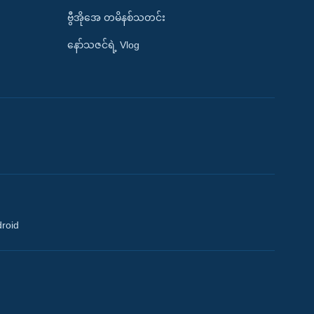
ဗွီအိုအေ တမိနစ်သတင်း
နော်သဇင်ရဲ့ Vlog
droid