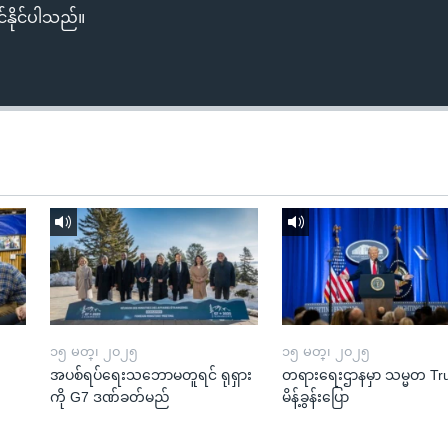
်နိုင်ပါသည်။
၁၅ မတ္၊ ၂၀၂၅
၁၅ မတ္၊ ၂၀၂၅
အပစ်ရပ်ရေးသဘောမတူရင် ရုရှား
တရားရေးဌာနမှာ သမ္မတ T
ကို G7 ဒဏ်ခတ်မည်
မိန့်ခွန်းပြော