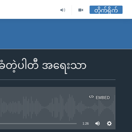
တိုက်ရိုက်
်ခံတဲ့ပါတီ အရေးသာ
EMBED
ble
1:26