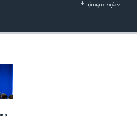
တိုက်ရိုက် လင့်ခ်
EMBED
rump