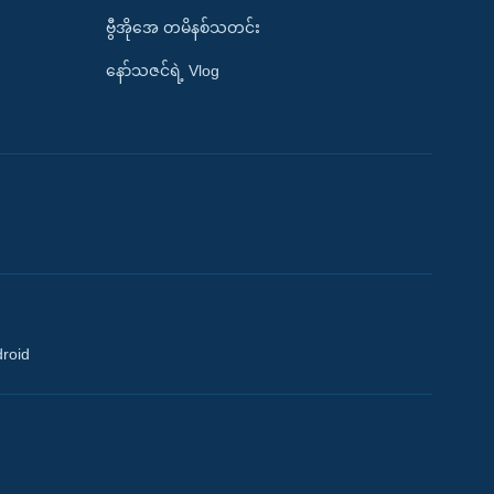
ဗွီအိုအေ တမိနစ်သတင်း
နော်သဇင်ရဲ့ Vlog
droid