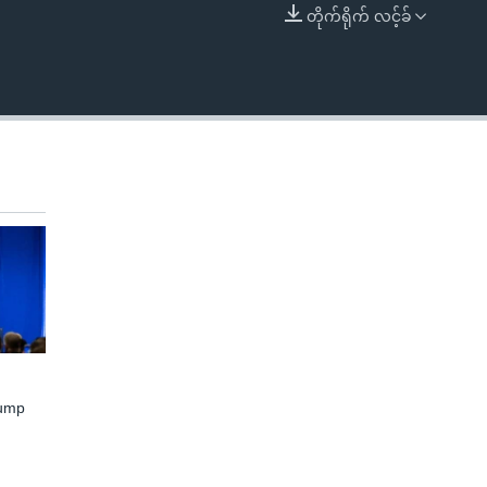
တိုက်ရိုက် လင့်ခ်
EMBED
rump