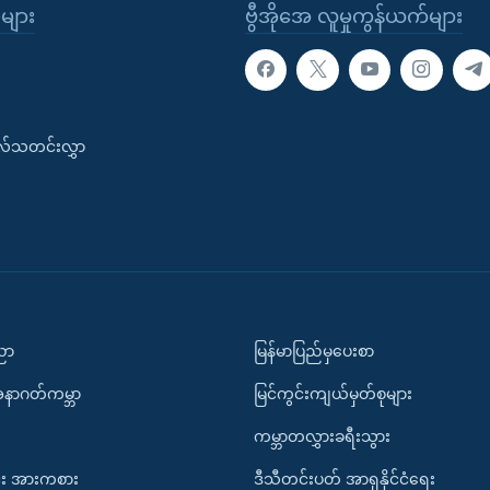
ုများ
ဗွီအိုအေ လူမှုကွန်ယက်များ
းလ်သတင်းလွှာ
ပညာ
မြန်မာပြည်မှပေးစာ
အနာဂတ်ကမ္ဘာ
မြင်ကွင်းကျယ်မှတ်စုများ
ကမ္ဘာတလွှားခရီးသွား
း အားကစား
ဒီသီတင်းပတ် အာရှနိုင်ငံရေး