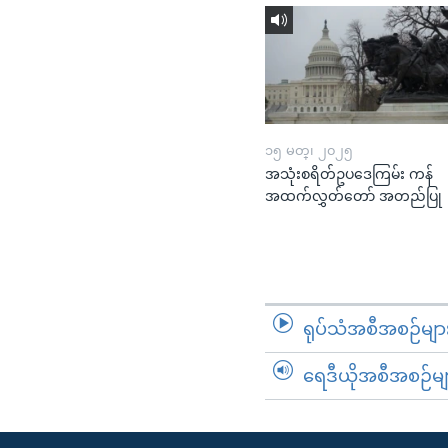
၁၅ မတ္၊ ၂၀၂၅
အသုံးစရိတ်ဥပဒေကြမ်း ကန်
အထက်လွှတ်တော် အတည်ပြု
ရုပ်သံအစီအစဉ်မျာ
ရေဒီယိုအစီအစဉ်မျ