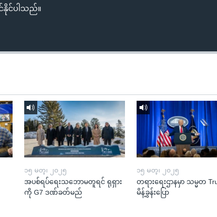
်နိုင်ပါသည်။
၁၅ မတ္၊ ၂၀၂၅
၁၅ မတ္၊ ၂၀၂၅
အပစ်ရပ်ရေးသဘောမတူရင် ရုရှား
တရားရေးဌာနမှာ သမ္မတ T
ကို G7 ဒဏ်ခတ်မည်
မိန့်ခွန်းပြော