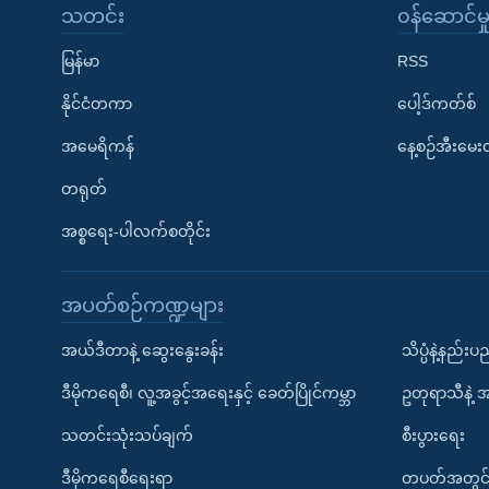
သတင်း
၀န်ဆောင်မှ
မြန်မာ
RSS
နိုင်ငံတကာ
ပေါ့ဒ်ကတ်စ်
အမေရိကန်
နေ့စဉ်အီးမေ
တရုတ်
အစ္စရေး-ပါလက်စတိုင်း
အပတ်စဉ်ကဏ္ဍများ
အယ်ဒီတာနဲ့ ဆွေးနွေးခန်း
သိပ္ပံနဲ့နည်း
ဒီမိုကရေစီ၊ လူ့အခွင့်အရေးနှင့် ခေတ်ပြိုင်ကမ္ဘာ
ဥတုရာသီနဲ့ 
သတင်းသုံးသပ်ချက်
စီးပွားရေး
ဒီမိုကရေစီရေးရာ
တပတ်အတွင်