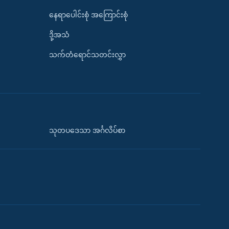
နေရာပေါင်းစုံ အကြောင်းစုံ
ဒို့အသံ
သက်တံရောင်သတင်းလွှာ
သုတပဒေသာ အင်္ဂလိပ်စာ