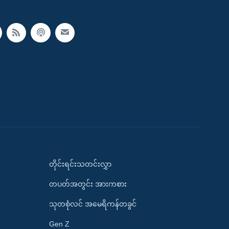
တိုင်းရင်းသတင်းလွှာ
တပတ်အတွင်း အားကစား
သုတစုံလင် အမေရိကန်တခွင်
Gen Z