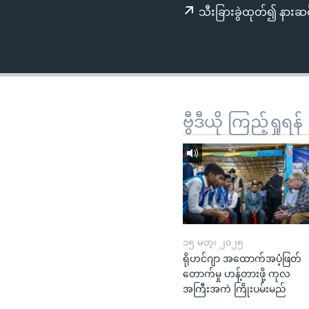
သုတပဒေသာ အင်္ဂလိပ်စာ
အ
သီးခြားခွဲထုတ်၍ နားဆင
ညွန်း
စာမျက်နှာ
သို့
ကျော်
ကြည့်
ရန်
ဗွီဒီယို ကြည့်ရှုရန်
ရှာဖွေ
ရန်
နေရာ
သို့
ကျော်
ရန်
၁၅ မတ္၊ ၂၀၂၅
ရိုဟင်ဂျာ အထောက်အပံ့ဖြတ်
တောက်မှု ဟန့်တားဖို့ ကုလ
အကြီးအကဲ ကြိုးပမ်းမည်