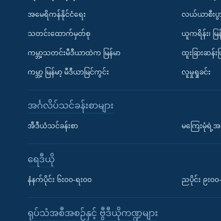
အမေရိကန်နိုင်ငံရေး
လယ်ယာစီးပွ
သတင်းထောက်မှတ်စု
ယူကရိန်း၊ မြန
ကမ္ဘာ့သတင်းမီဒီယာထဲက မြန်မာ
ထူးခြားဆန်း
ကမ္ဘာ့ မြန်မာ့ မီဒီယာမြင်ကွင်း
လူမှုရှုခင်း
အင်္ဂလိပ်သင်ခန်းစာများ
အီဒီယံသင်ခန်းစာ
မကြေးမုံရဲ့အင
ရေဒီယို
နံနက်ပိုင်း ၆း၀၀-ရး၀၀
ညပိုင်း ၉း၀
ရုပ်သံအစီအစဉ်နှင့် ဗွီဒီယိုကဏ္ဍများ