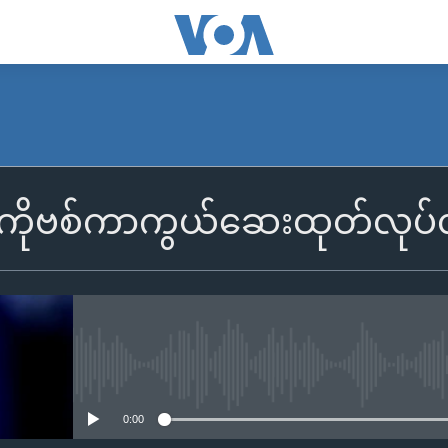
်ငံ ကိုဗစ်ကာကွယ်ဆေးထုတ်လုပ်လှ
No media source currently availa
0:00