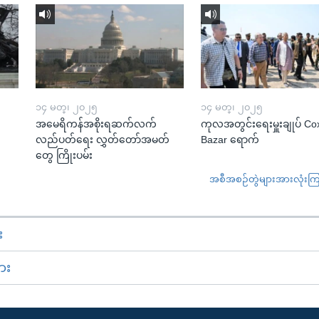
၁၄ မတ္၊ ၂၀၂၅
၁၄ မတ္၊ ၂၀၂၅
အမေရိကန်အစိုးရဆက်လက်
ကုလအတွင်းရေးမှူးချုပ် Co
လည်ပတ်ရေး လွှတ်တော်အမတ်
Bazar ရောက်
တွေ ကြိုးပမ်း
အစီအစဉ်တွဲများအားလုံးကြည့
း
ား