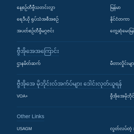
နေ့စဉ်တီဗွီသတင်းလွှာ
မြန်မာ
ရေဒီယို ရုပ်သံအစီအစဉ်
နိုင်ငံတကာ
အပတ်စဉ်တီဗွီမဂ္ဂဇင်း
တွေ့ဆုံမေးမြန
ဗွီအိုအေအကြောင်း
ဌာနမိတ်ဆက်
မီတာလှိုင်းမျာ
ဗွီအိုအေ မိုဘိုင်းလ်အက်ပ်များ ဒေါင်းလုတ်ယူရန်
Learning English
VOA+
ဗွီအိုအေမိုဘ
ဗွီအိုအေ လူမှုကွန်ယက်များ
Other Links
USAGM
လွတ်လပ်တဲ့