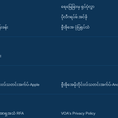
ရေမြေခြားမှ ရုပ်ပုံလွှာ
ပိုလီဂရပ်ဖ်.အင်ဖို
်းခန်း
ဗွီအိုအေ ပုံပြရုပ်သံ
း
ိုင်းလ်သတင်းအက်ပ်-Apple
ဗွီအိုအေမိုဘိုင်းလ်သတင်းအက်ပ်-An
 အာရှအသံ RFA
VOA's Privacy Policy