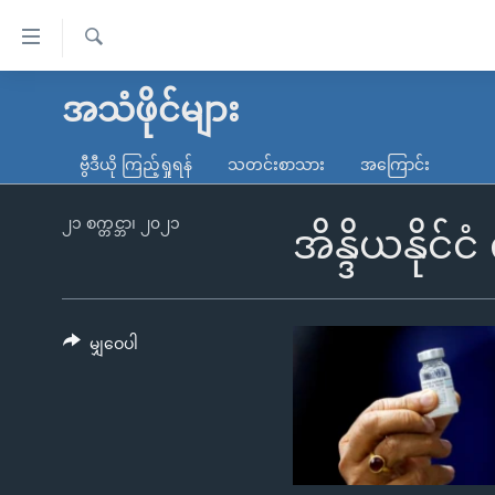
သုံး
ရ
ရှာဖွေ
လွယ်ကူ
မူလစာမျက်နှာ
အသံဖိုင်များ
ရ
စေ
မြန်မာ
လာ
ဗွီဒီယို ကြည့်ရှုရန်
သတင်းစာသား
အကြောင်း
သည့်
ဒ်
ကမ္ဘာ့သတင်းများ
Link
ဗွီဒီယို
နိုင်ငံတကာ
၂၁ စက္တင္ဘာ၊ ၂၀၂၁
အိန္ဒိယနိုင
များ
သတင်းလွတ်လပ်ခွင့်
အမေရိကန်
ပင်မ
ရပ်ဝန်းတခု လမ်းတခု အလွန်
တရုတ်
အကြောင်းအရာ
အင်္ဂလိပ်စာလေ့လာမယ်
အစ္စရေး-ပါလက်စတိုင်း
မျှဝေပါ
သို့
အပတ်စဉ်ကဏ္ဍများ
အမေရိကန်သုံးအီဒီယံ
ကျော်
ကြည့်
ရေဒီယိုနှင့်ရုပ်သံ အချက်အလက်များ
မကြေးမုံရဲ့ အင်္ဂလိပ်စာ
ရေဒီယို
ရန်
ရေဒီယို/တီဗွီအစီအစဉ်
ရုပ်ရှင်ထဲက အင်္ဂလိပ်စာ
တီဗွီ
ပင်မ