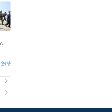
x's
်ရှုရန်