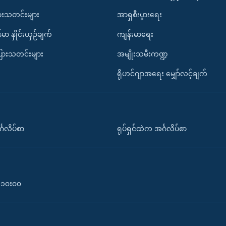
ားသတင်းများ
အာရှစီးပွားရေး
်မာ နှိုင်းယှဉ်ချက်
ကျန်းမာရေး
ပြားသတင်းများ
အမျိုးသမီးကဏ္ဍ
ရိုဟင်ဂျာအရေး မျှော်လင့်ချက်
်္ဂလိပ်စာ
ရုပ်ရှင်ထဲက အင်္ဂလိပ်စာ
၀-၁၀း၀၀