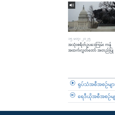
၁၅ မတ္၊ ၂၀၂၅
အသုံးစရိတ်ဥပဒေကြမ်း ကန်
အထက်လွှတ်တော် အတည်ပြု
ရုပ်သံအစီအစဉ်မျာ
ရေဒီယိုအစီအစဉ်မျ