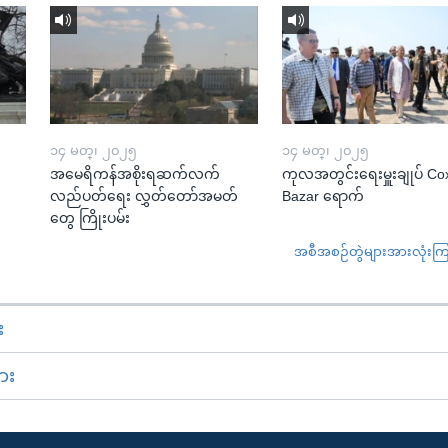
၁၄ မတ္၊ ၂၀၂၅
၁၄ မတ္၊ ၂၀၂၅
အမေရိကန်အစိုးရဆက်လက်
ကုလအတွင်းရေးမှူးချုပ် Co
လည်ပတ်ရေး လွှတ်တော်အမတ်
Bazar ရောက်
တွေ ကြိုးပမ်း
အစီအစဉ်တွဲများအားလုံးကြည့
း
ား