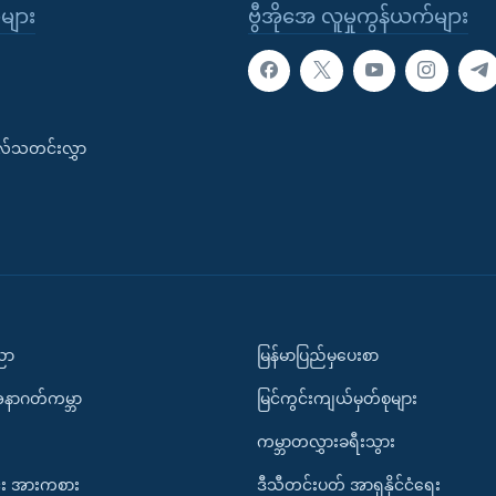
ုများ
ဗွီအိုအေ လူမှုကွန်ယက်များ
းလ်သတင်းလွှာ
ပညာ
မြန်မာပြည်မှပေးစာ
အနာဂတ်ကမ္ဘာ
မြင်ကွင်းကျယ်မှတ်စုများ
ကမ္ဘာတလွှားခရီးသွား
း အားကစား
ဒီသီတင်းပတ် အာရှနိုင်ငံရေး