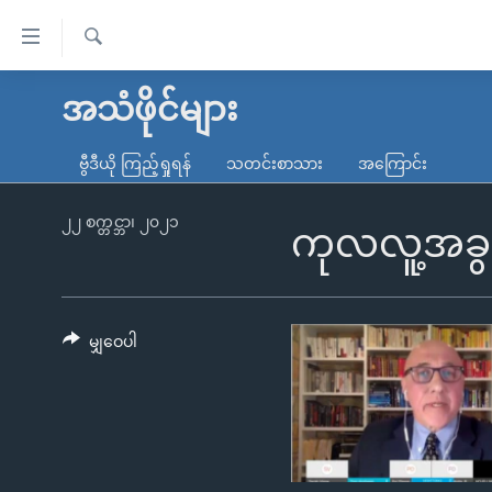
သုံး
ရ
ရှာဖွေ
လွယ်ကူ
မူလစာမျက်နှာ
အသံဖိုင်များ
ရ
စေ
မြန်မာ
လာ
ဗွီဒီယို ကြည့်ရှုရန်
သတင်းစာသား
အကြောင်း
သည့်
ဒ်
ကမ္ဘာ့သတင်းများ
Link
ဗွီဒီယို
နိုင်ငံတကာ
၂၂ စက္တင္ဘာ၊ ၂၀၂၁
ကုလလူ့အခွင
များ
သတင်းလွတ်လပ်ခွင့်
အမေရိကန်
ပင်မ
ရပ်ဝန်းတခု လမ်းတခု အလွန်
တရုတ်
အကြောင်းအရာ
အင်္ဂလိပ်စာလေ့လာမယ်
အစ္စရေး-ပါလက်စတိုင်း
မျှဝေပါ
သို့
အပတ်စဉ်ကဏ္ဍများ
အမေရိကန်သုံးအီဒီယံ
ကျော်
ကြည့်
ရေဒီယိုနှင့်ရုပ်သံ အချက်အလက်များ
မကြေးမုံရဲ့ အင်္ဂလိပ်စာ
ရေဒီယို
ရန်
ရေဒီယို/တီဗွီအစီအစဉ်
ရုပ်ရှင်ထဲက အင်္ဂလိပ်စာ
တီဗွီ
ပင်မ