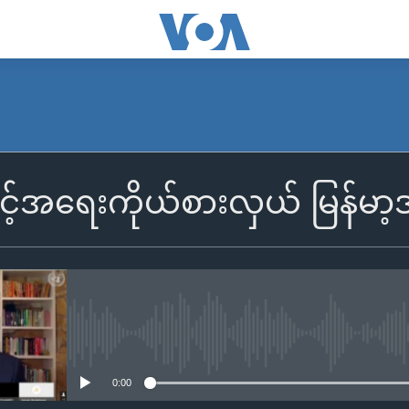
့်အရေးကိုယ်စားလှယ် မြန်မာ
No media source currently availa
0:00