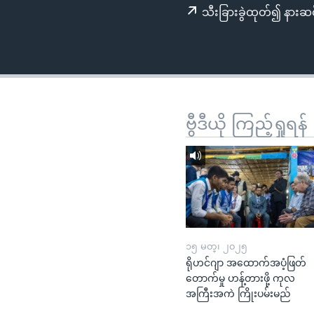
သုတပဒေသာ အင်္ဂလိပ်စာ
အ
သီးခြားခွဲထုတ်၍ နားဆင
ညွန်း
စာမျက်နှာ
သို့
ကျော်
ကြည့်
ရန်
ဗွီဒီယို ကြည့်ရှုရန်
ရှာဖွေ
ရန်
နေရာ
သို့
ကျော်
ရန်
၁၅ မတ္၊ ၂၀၂၅
ရိုဟင်ဂျာ အထောက်အပံ့ဖြတ်
တောက်မှု ဟန့်တားဖို့ ကုလ
အကြီးအကဲ ကြိုးပမ်းမည်