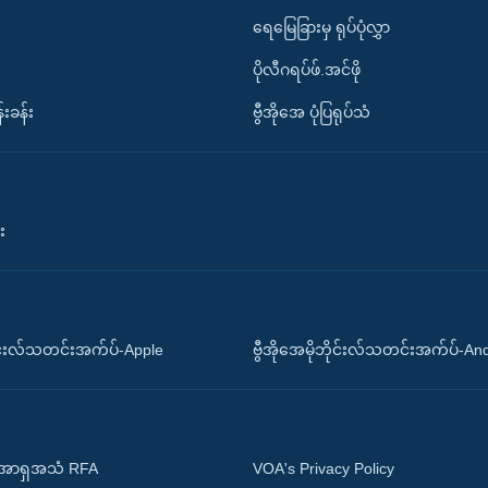
ရေမြေခြားမှ ရုပ်ပုံလွှာ
ပိုလီဂရပ်ဖ်.အင်ဖို
်းခန်း
ဗွီအိုအေ ပုံပြရုပ်သံ
း
ိုင်းလ်သတင်းအက်ပ်-Apple
ဗွီအိုအေမိုဘိုင်းလ်သတင်းအက်ပ်-An
 အာရှအသံ RFA
VOA's Privacy Policy