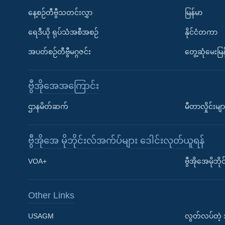
နေ့စဉ်တီဗွီသတင်းလွှာ
မြန်မာ
ရေဒီယို ရုပ်သံအစီအစဉ်
နိုင်ငံတကာ
အပတ်စဉ်တီဗွီမဂ္ဂဇင်း
တွေ့ဆုံမေးမြန
ဗွီအိုအေအကြောင်း
ဌာနမိတ်ဆက်
မီတာလှိုင်းမျာ
ဗွီအိုအေ မိုဘိုင်းလ်အက်ပ်များ ဒေါင်းလုတ်ယူရန်
Learning English
VOA+
ဗွီအိုအေမိုဘ
ဗွီအိုအေ လူမှုကွန်ယက်များ
Other Links
USAGM
လွတ်လပ်တဲ့