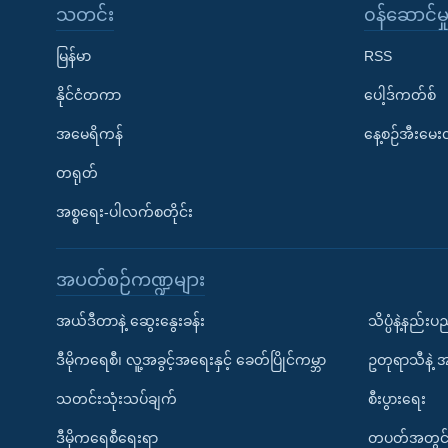
သတင်း
၀န်ဆောင်မှ
မြန်မာ
RSS
နိုင်ငံတကာ
ပေါ့ဒ်ကတ်စ်
အမေရိကန်
နေ့စဉ်အီးမေ
တရုတ်
အစ္စရေး-ပါလက်စတိုင်း
အပတ်စဉ်ကဏ္ဍများ
အယ်ဒီတာနဲ့ ဆွေးနွေးခန်း
သိပ္ပံနဲ့နည်း
ဒီမိုကရေစီ၊ လူ့အခွင့်အရေးနှင့် ခေတ်ပြိုင်ကမ္ဘာ
ဥတုရာသီနဲ့ 
သတင်းသုံးသပ်ချက်
စီးပွားရေး
ဒီမိုကရေစီရေးရာ
တပတ်အတွင်