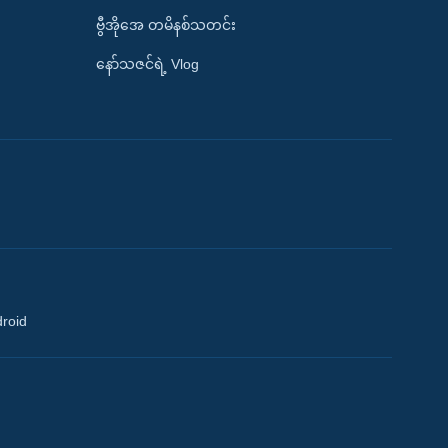
ဗွီအိုအေ တမိနစ်သတင်း
နော်သဇင်ရဲ့ Vlog
droid