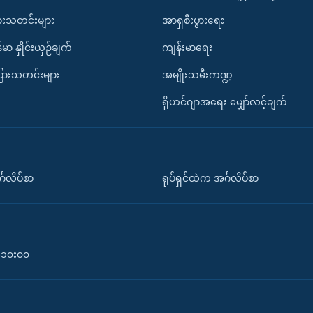
ားသတင်းများ
အာရှစီးပွားရေး
်မာ နှိုင်းယှဉ်ချက်
ကျန်းမာရေး
ပြားသတင်းများ
အမျိုးသမီးကဏ္ဍ
ရိုဟင်ဂျာအရေး မျှော်လင့်ချက်
်္ဂလိပ်စာ
ရုပ်ရှင်ထဲက အင်္ဂလိပ်စာ
၀-၁၀း၀၀