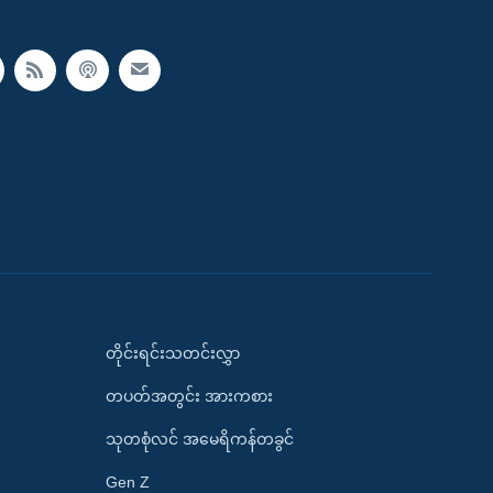
တိုင်းရင်းသတင်းလွှာ
တပတ်အတွင်း အားကစား
သုတစုံလင် အမေရိကန်တခွင်
Gen Z