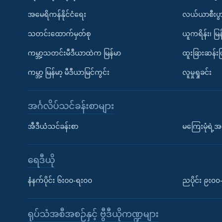
အမေရိကန်နိုင်ငံရေး
လယ်ယာစီးပွ
သတင်းထောက်မှတ်စု
ယူကရိန်း၊ မြန
ကမ္ဘာ့သတင်းမီဒီယာထဲက မြန်မာ
ထူးခြားဆန်း
ကမ္ဘာ့ မြန်မာ့ မီဒီယာမြင်ကွင်း
လူမှုရှုခင်း
အင်္ဂလိပ်သင်ခန်းစာများ
အီဒီယံသင်ခန်းစာ
မကြေးမုံရဲ့အင
ရေဒီယို
နံနက်ပိုင်း ၆း၀၀-ရး၀၀
ညပိုင်း ၉း၀
ရုပ်သံအစီအစဉ်နှင့် ဗွီဒီယိုကဏ္ဍများ