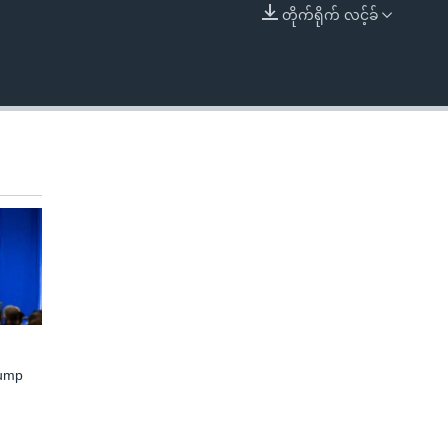
တိုက်ရိုက် လင့်ခ်
EMBED
rump