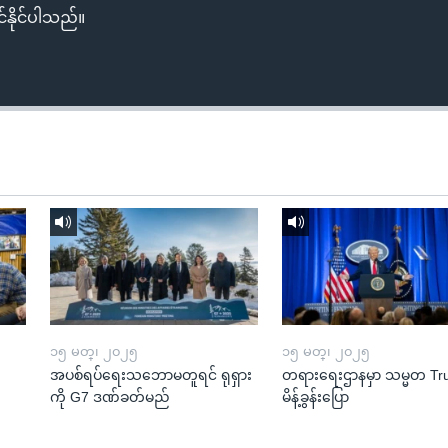
်နိုင်ပါသည်။
၁၅ မတ္၊ ၂၀၂၅
၁၅ မတ္၊ ၂၀၂၅
အပစ်ရပ်ရေးသဘောမတူရင် ရုရှား
တရားရေးဌာနမှာ သမ္မတ T
ကို G7 ဒဏ်ခတ်မည်
မိန့်ခွန်းပြော