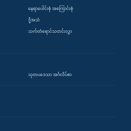
နေရာပေါင်းစုံ အကြောင်းစုံ
ဒို့အသံ
သက်တံရောင်သတင်းလွှာ
သုတပဒေသာ အင်္ဂလိပ်စာ