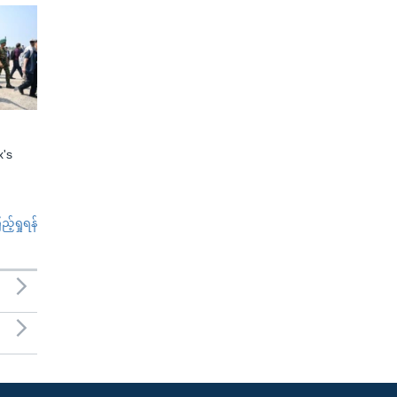
x's
်ရှုရန်