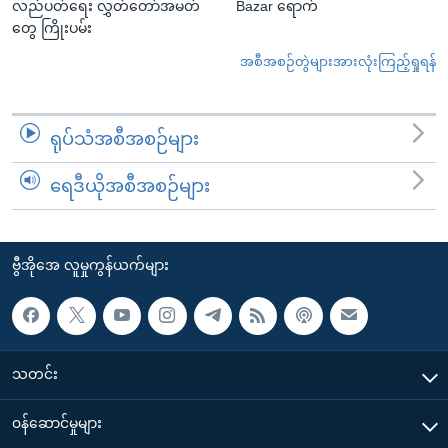
လည်ပတ်ရေး လွှတ်တော်အမတ်
Bazar ရောက်
တွေ ကြိုးပမ်း
အစီအစဉ်တွဲများအားလုံးကြည့်ရှုရန်
ရုပ်သံအစီအစဉ်များ
ရေဒီယိုအစီအစဉ်များ
ဗွီအိုအေ လူမှုကွန်ယက်များ
သတင်း
၀န်ဆောင်မှုများ