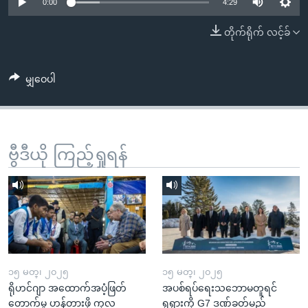
အ
0:00
4:29
သုတပဒေသာ အင်္ဂလိပ်စာ
ညွန်း
Learning English
တိုက်ရိုက် လင့်ခ်
စာမျက်နှာ
သို့
ဗွီအိုအေ လူမှုကွန်ယက်များ
ကျော်
မျှဝေပါ
ကြည့်
ရန်
ဘာသာစကားများ
ရှာဖွေ
ဗွီဒီယို ကြည့်ရှုရန်
ရန်
နေရာ
သို့
ကျော်
ရန်
၁၅ မတ္၊ ၂၀၂၅
၁၅ မတ္၊ ၂၀၂၅
ရိုဟင်ဂျာ အထောက်အပံ့ဖြတ်
အပစ်ရပ်ရေးသဘောမတူရင်
တောက်မှု ဟန့်တားဖို့ ကုလ
ရုရှားကို G7 ဒဏ်ခတ်မည်