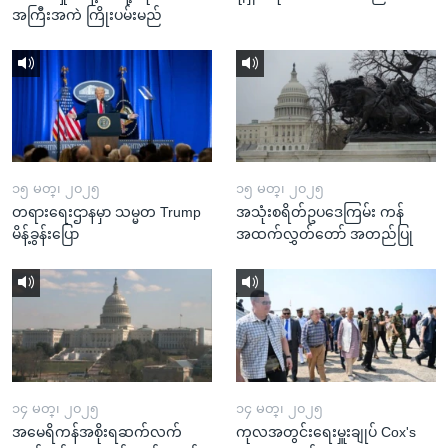
အကြီးအကဲ ကြိုးပမ်းမည်
၁၅ မတ္၊ ၂၀၂၅
၁၅ မတ္၊ ၂၀၂၅
တရားရေးဌာနမှာ သမ္မတ Trump
အသုံးစရိတ်ဥပဒေကြမ်း ကန်
မိန့်ခွန်းပြော
အထက်လွှတ်တော် အတည်ပြု
၁၄ မတ္၊ ၂၀၂၅
၁၄ မတ္၊ ၂၀၂၅
အမေရိကန်အစိုးရဆက်လက်
ကုလအတွင်းရေးမှူးချုပ် Cox's