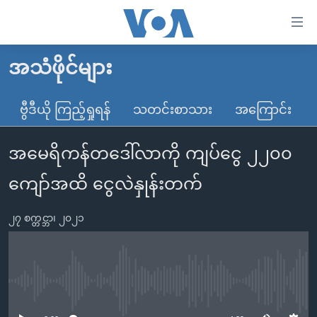
သုံး
ရ
လွယ်ကူ
အသံဖိုင်များ
မူလစာမျက်နှာ
စေ
မြန်မာ
ဗွီဒီယို ကြည့်ရှုရန်
သတင်းစာသား
အကြောင်း
သည့်
ကမ္ဘာ့သတင်းများ
Link
အမေရိကန်တဒေါ်လာကို ကျပ်ငွေ ၂၂၀၀
ဗွီဒီယို
နိုင်ငံတကာ
များ
သတင်းလွတ်လပ်ခွင့်
အမေရိကန်
ကျော်အထိ ငွေလဲနှုန်းတက်
ပင်မ
ရပ်ဝန်းတခု လမ်းတခု အလွန်
တရုတ်
အကြောင်းအရာ
၂၇ စက္တင္ဘာ၊ ၂၀၂၁
သို့
အင်္ဂလိပ်စာလေ့လာမယ်
အစ္စရေး-ပါလက်စတိုင်း
ကျော်
အပတ်စဉ်ကဏ္ဍများ
အမေရိကန်သုံးအီဒီယံ
ကြည့်
ရေဒီယိုနှင့်ရုပ်သံ အချက်အလက်များ
မကြေးမုံရဲ့ အင်္ဂလိပ်စာ
ရေဒီယို
ရန်
No media source currently available
ပင်မ
ရေဒီယို/တီဗွီအစီအစဉ်
ရုပ်ရှင်ထဲက အင်္ဂလိပ်စာ
တီဗွီ