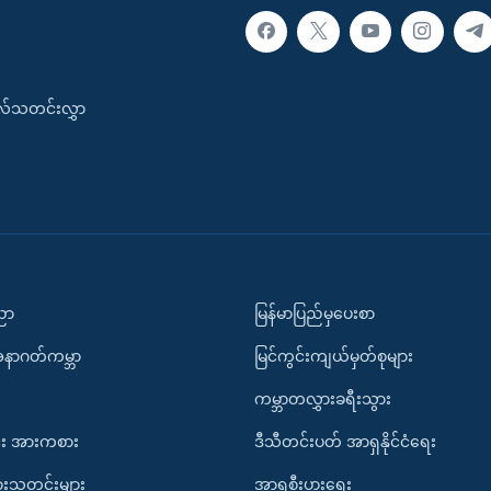
းလ်သတင်းလွှာ
ပညာ
မြန်မာပြည်မှပေးစာ
အနာဂတ်ကမ္ဘာ
မြင်ကွင်းကျယ်မှတ်စုများ
ကမ္ဘာတလွှားခရီးသွား
း အားကစား
ဒီသီတင်းပတ် အာရှနိုင်ငံရေး
ားသတင်းများ
အာရှစီးပွားရေး