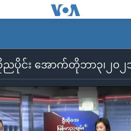
ုညပိုင်း အောက်တိုဘာ၃၊၂၀၂