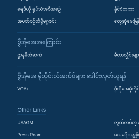
ရေဒီယို ရုပ်သံအစီအစဉ်
နိုင်ငံတကာ
အပတ်စဉ်တီဗွီမဂ္ဂဇင်း
တွေ့ဆုံမေးမြန
ဗွီအိုအေအကြောင်း
ဌာနမိတ်ဆက်
မီတာလှိုင်းမျာ
ဗွီအိုအေ မိုဘိုင်းလ်အက်ပ်များ ဒေါင်းလုတ်ယူရန်
Learning English
VOA+
ဗွီအိုအေမိုဘ
ဗွီအိုအေ လူမှုကွန်ယက်များ
Other Links
USAGM
လွတ်လပ်တဲ့
Press Room
အေမရိကန္အစိ
ဘာသာစကားများ