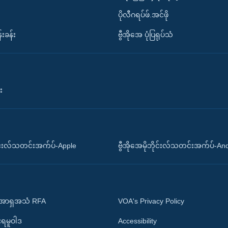
ပိုလီဂရပ်ဖ်.အင်ဖို
်းခန်း
ဗွီအိုအေ ပုံပြရုပ်သံ
း
ိုင်းလ်သတင်းအက်ပ်-Apple
ဗွီအိုအေမိုဘိုင်းလ်သတင်းအက်ပ်-An
 အာရှအသံ RFA
VOA's Privacy Policy
ုးရမူဝါဒ
Accessibility