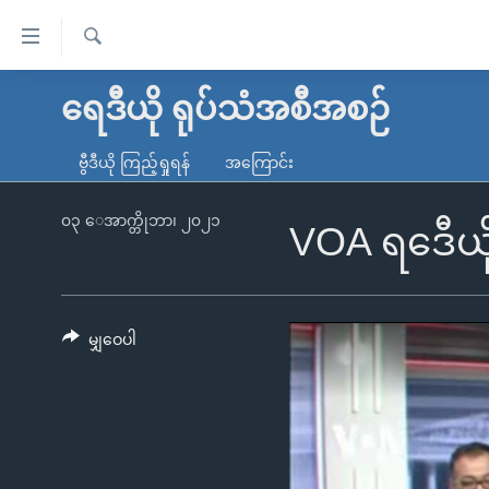
သုံး
ရ
ရှာဖွေ
လွယ်ကူ
မူလစာမျက်နှာ
ရေဒီယို ရုပ်သံအစီအစဉ်
ရ
စေ
မြန်မာ
လာ
ဗွီဒီယို ကြည့်ရှုရန်
အကြောင်း
သည့်
ဒ်
ကမ္ဘာ့သတင်းများ
Link
ဗွီဒီယို
နိုင်ငံတကာ
၀၃ ေအာက္တိုဘာ၊ ၂၀၂၁
VOA ရဒေီယိ
များ
သတင်းလွတ်လပ်ခွင့်
အမေရိကန်
ပင်မ
ရပ်ဝန်းတခု လမ်းတခု အလွန်
တရုတ်
အကြောင်းအရာ
အင်္ဂလိပ်စာလေ့လာမယ်
အစ္စရေး-ပါလက်စတိုင်း
မျှဝေပါ
သို့
အပတ်စဉ်ကဏ္ဍများ
အမေရိကန်သုံးအီဒီယံ
ကျော်
ကြည့်
ရေဒီယိုနှင့်ရုပ်သံ အချက်အလက်များ
မကြေးမုံရဲ့ အင်္ဂလိပ်စာ
ရေဒီယို
ရန်
ရေဒီယို/တီဗွီအစီအစဉ်
ရုပ်ရှင်ထဲက အင်္ဂလိပ်စာ
တီဗွီ
ပင်မ