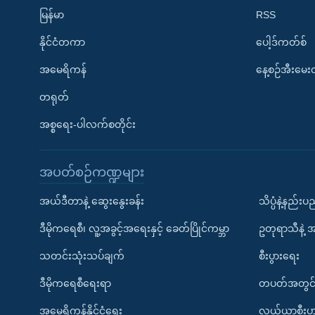
မြန်မာ
RSS
နိုင်ငံတကာ
ပေါ့ဒ်ကတ်စ်
အမေရိကန်
နေ့စဉ်အီးမေ
တရုတ်
အစ္စရေး-ပါလက်စတိုင်း
အပတ်စဉ်ကဏ္ဍများ
အယ်ဒီတာနဲ့ ဆွေးနွေးခန်း
သိပ္ပံနဲ့နည်း
ဒီမိုကရေစီ၊ လူ့အခွင့်အရေးနှင့် ခေတ်ပြိုင်ကမ္ဘာ
ဥတုရာသီနဲ့ 
သတင်းသုံးသပ်ချက်
စီးပွားရေး
ဒီမိုကရေစီရေးရာ
တပတ်အတွင်
အမေရိကန်နိုင်ငံရေး
လယ်ယာစီးပွ