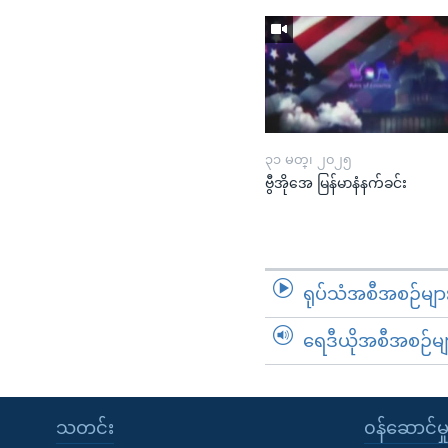
၃၁ မတ္၊ ၂၀၂၅
ဗွီအိုအေ မြန်မာနံနက်ခင်း
ရုပ်သံအစီအစဉ်မျာ
ရေဒီယိုအစီအစဉ်မျ
သတင်း
၀န်ဆောင်မှ