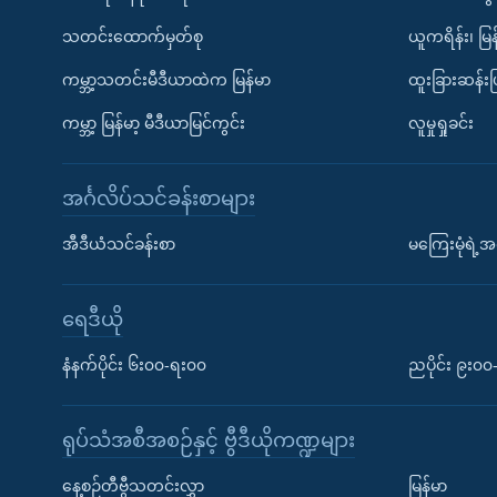
သတင်းထောက်မှတ်စု
ယူကရိန်း၊ မြန
ကမ္ဘာ့သတင်းမီဒီယာထဲက မြန်မာ
ထူးခြားဆန်း
ကမ္ဘာ့ မြန်မာ့ မီဒီယာမြင်ကွင်း
လူမှုရှုခင်း
အင်္ဂလိပ်သင်ခန်းစာများ
အီဒီယံသင်ခန်းစာ
မကြေးမုံရဲ့အင
ရေဒီယို
နံနက်ပိုင်း ၆း၀၀-ရး၀၀
ညပိုင်း ၉း၀
ရုပ်သံအစီအစဉ်နှင့် ဗွီဒီယိုကဏ္ဍများ
နေ့စဉ်တီဗွီသတင်းလွှာ
မြန်မာ