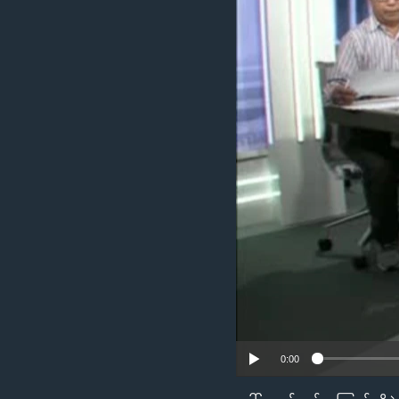
သုတပဒေသာ အင်္ဂလိပ်စာ
အ
ညွန်း
စာမျက်နှာ
သို့
ကျော်
ကြည့်
ရန်
ရှာဖွေ
ရန်
နေရာ
သို့
ကျော်
ရန်
0:00