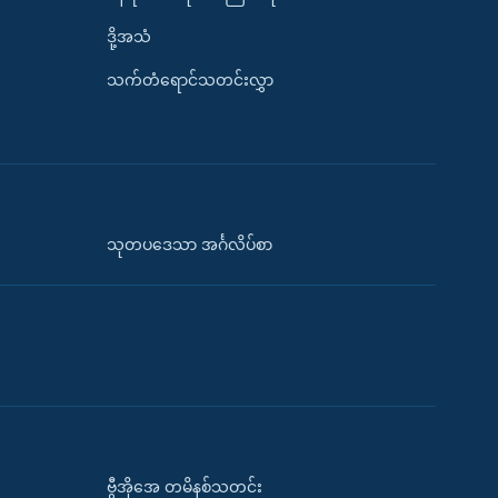
ဒို့အသံ
သက်တံရောင်သတင်းလွှာ
သုတပဒေသာ အင်္ဂလိပ်စာ
ဗွီအိုအေ တမိနစ်သတင်း