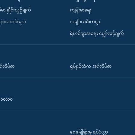
်မာ နှိုင်းယှဉ်ချက်
ကျန်းမာရေး
ပြားသတင်းများ
အမျိုးသမီးကဏ္ဍ
ရိုဟင်ဂျာအရေး မျှော်လင့်ချက်
်္ဂလိပ်စာ
ရုပ်ရှင်ထဲက အင်္ဂလိပ်စာ
၀-၁၀း၀၀
ရေမြေခြားမှ ရုပ်ပုံလွှာ