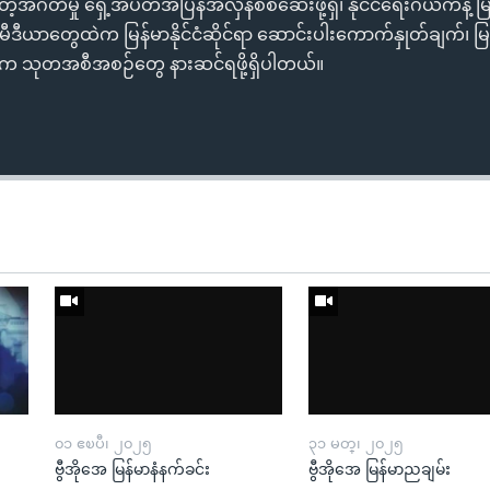
ဲ့အဂတိမှု ရှေ့အပတ်အပြန်အလှန်စစ်ဆေးဖို့ရှိ၊ နိုင်ငံရေးဂယက်နဲ့ မြန
မီဒီယာတွေထဲက မြန်မာနိုင်ငံဆိုင်ရာ ဆောင်းပါးကောက်နှုတ်ချက်၊ မ
ဲက သုတအစီအစဉ်တွေ နားဆင်ရဖို့ရှိပါတယ်။
၀၁ ဧၿပီ၊ ၂၀၂၅
၃၁ မတ္၊ ၂၀၂၅
ဗွီအိုအေ မြန်မာနံနက်ခင်း
ဗွီအိုအေ မြန်မာညချမ်း