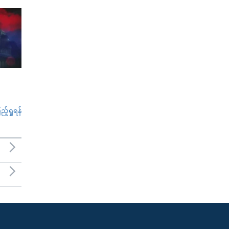
်ရှုရန်