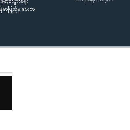
်မာ့စီးပွားရေး
EMBED
ြန်မာပြည်မှ ပေးစာ