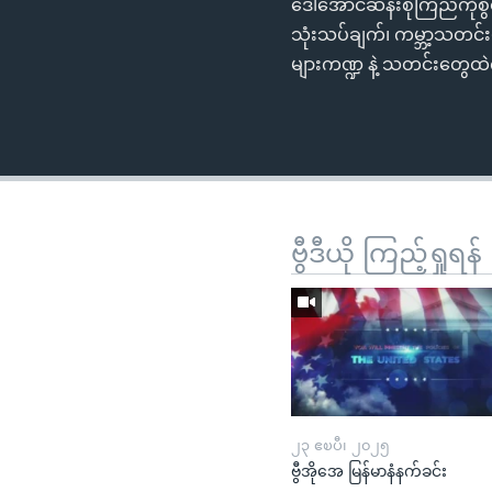
ဒေါ်အောင်ဆန်းစုကြည်ကိုစွဲတ
သုံးသပ်ချက်၊ ကမ္ဘာ့သတင်း
များကဏ္ဍ နဲ့ သတင်းတွေထ
ဗွီဒီယို ကြည့်ရှုရန်
၂၃ ဧၿပီ၊ ၂၀၂၅
ဗွီအိုအေ မြန်မာနံနက်ခင်း