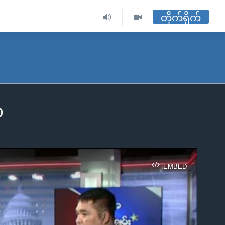
တိုက်ရိုက်
၁
EMBED