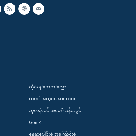
တိုင်းရင်းသတင်းလွှာ
တပတ်အတွင်း အားကစား
သုတစုံလင် အမေရိကန်တခွင်
Gen Z
နေရာပေါင်းစုံ အကြောင်းစုံ