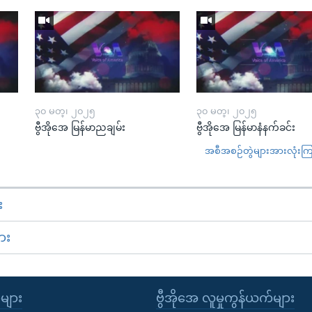
၃၀ မတ္၊ ၂၀၂၅
၃၀ မတ္၊ ၂၀၂၅
ဗွီအိုအေ မြန်မာညချမ်း
ဗွီအိုအေ မြန်မာနံနက်ခင်း
အစီအစဉ်တွဲများအားလုံးကြည့
း
ား
ုများ
ဗွီအိုအေ လူမှုကွန်ယက်များ