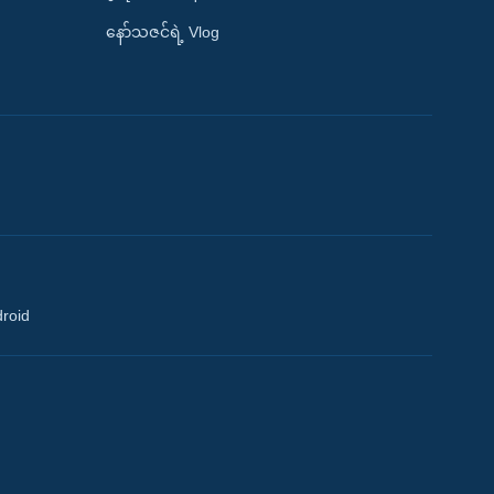
နော်သဇင်ရဲ့ Vlog
droid