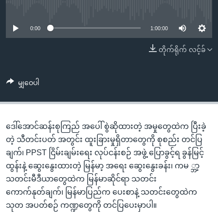
အ
No media source currently available
သုတပဒေသာ အင်္ဂလိပ်စာ
ညွန်း
Learning English
စာမျက်နှာ
0:00
1:00:00
သို့
ဗွီအိုအေ လူမှုကွန်ယက်များ
တိုက်ရိုက် လင့်ခ်
ကျော်
ကြည့်
ရန်
မျှဝေပါ
ဘာသာစကားများ
ရှာဖွေ
ရန်
နေရာ
ဒေါ်အောင်ဆန်းစုကြည် အပေါ် စွဲဆိုထားတဲ့ အမှုတွေထဲက ပြီးခဲ့
သို့
တဲ့ သီတင်းပတ် အတွင်း ထူးခြားမှုရှိတာတွေကို စုစည်း တင်ပြ
ကျော်
ချက်၊ PPST ငြိမ်းချမ်းရေး လုပ်ငန်းစဉ် အဖွဲ့ ပြောခွင့်ရ ခွန်မြင့်
ရန်
ထွန်းနဲ့ ဆွေးနွေးထားတဲ့ မြန်မာ့ အရေး ဆွေးနွေးခန်း၊ ကမ ္ဘာ့
သတင်းမီဒီယာတွေထဲက မြန်မာဆိုင်ရာ သတင်း
ကောက်နုတ်ချက်၊ မြန်မာပြည်က ပေးစာနဲ့ သတင်းတွေထဲက
သုတ အပတ်စဉ် ကဏ္ဍတွေကို တင်ပြပေးမှာပါ။