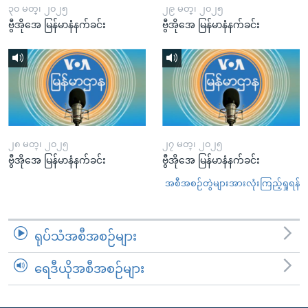
၃၀ မတ္၊ ၂၀၂၅
၂၉ မတ္၊ ၂၀၂၅
ဗွီအိုအေ မြန်မာနံနက်ခင်း
ဗွီအိုအေ မြန်မာနံနက်ခင်း
၂၈ မတ္၊ ၂၀၂၅
၂၇ မတ္၊ ၂၀၂၅
ဗွီအိုအေ မြန်မာနံနက်ခင်း
ဗွီအိုအေ မြန်မာနံနက်ခင်း
အစီအစဉ်တွဲများအားလုံးကြည့်ရှုရန်
ရုပ်သံအစီအစဉ်များ
ရေဒီယိုအစီအစဉ်များ