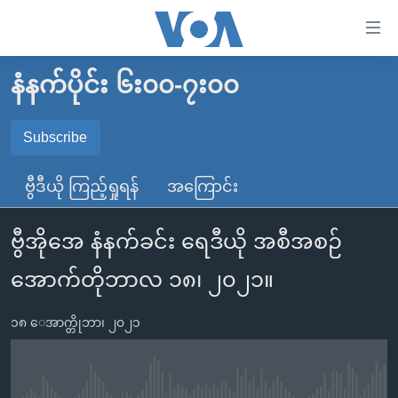
သုံး
ရ
လွယ်ကူ
နံနက်ပိုင်း ၆း၀၀-၇း၀၀
မူလစာမျက်နှာ
စေ
မြန်မာ
Subscribe
သည့်
SUBSCRIBE
ကမ္ဘာ့သတင်းများ
Link
ဗွီဒီယို ကြည့်ရှုရန်
အကြောင်း
ဗွီဒီယို
နိုင်ငံတကာ
များ
Spotify
သတင်းလွတ်လပ်ခွင့်
အမေရိကန်
ပင်မ
ဗွီအိုအေ နံနက်ခင်း ရေဒီယို အစီအစဉ်
ရပ်ဝန်းတခု လမ်းတခု အလွန်
တရုတ်
အကြောင်းအရာ
ရယူရန်
အောက်တိုဘာလ ၁၈၊ ၂၀၂၁။
သို့
အင်္ဂလိပ်စာလေ့လာမယ်
အစ္စရေး-ပါလက်စတိုင်း
ကျော်
အပတ်စဉ်ကဏ္ဍများ
အမေရိကန်သုံးအီဒီယံ
၁၈ ေအာက္တိုဘာ၊ ၂၀၂၁
ကြည့်
ရေဒီယိုနှင့်ရုပ်သံ အချက်အလက်များ
မကြေးမုံရဲ့ အင်္ဂလိပ်စာ
ရေဒီယို
ရန်
ပင်မ
ရေဒီယို/တီဗွီအစီအစဉ်
ရုပ်ရှင်ထဲက အင်္ဂလိပ်စာ
တီဗွီ