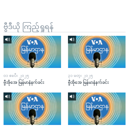
ဗွီဒီယို ကြည့်ရှုရန်
၀၁ ဧၿပီ၊ ၂၀၂၅
၃၁ မတ္၊ ၂၀၂၅
ဗွီအိုအေ မြန်မာနံနက်ခင်း
ဗွီအိုအေ မြန်မာနံနက်ခင်း