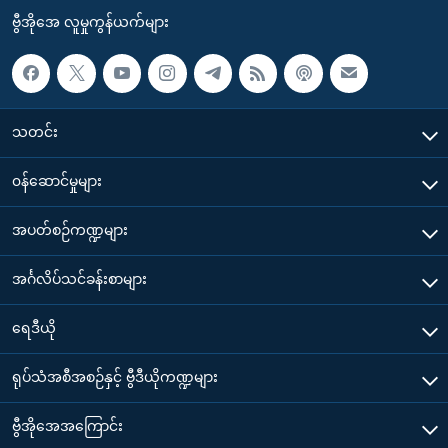
ဗွီအိုအေ လူမှုကွန်ယက်များ
သတင်း
၀န်ဆောင်မှုများ
အပတ်စဉ်ကဏ္ဍများ
အင်္ဂလိပ်သင်ခန်းစာများ
ရေဒီယို
ရုပ်သံအစီအစဉ်နှင့် ဗွီဒီယိုကဏ္ဍများ
ဗွီအိုအေအကြောင်း