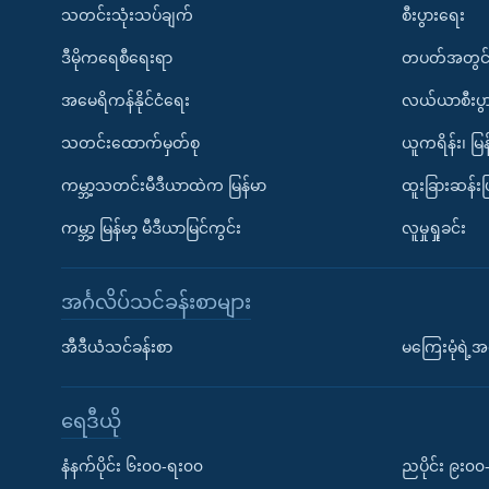
သတင်းသုံးသပ်ချက်
စီးပွားရေး
ဒီမိုကရေစီရေးရာ
တပတ်အတွင်
အမေရိကန်နိုင်ငံရေး
လယ်ယာစီးပွ
သတင်းထောက်မှတ်စု
ယူကရိန်း၊ မြန
ကမ္ဘာ့သတင်းမီဒီယာထဲက မြန်မာ
ထူးခြားဆန်း
ကမ္ဘာ့ မြန်မာ့ မီဒီယာမြင်ကွင်း
လူမှုရှုခင်း
အင်္ဂလိပ်သင်ခန်းစာများ
အီဒီယံသင်ခန်းစာ
မကြေးမုံရဲ့အင
ရေဒီယို
နံနက်ပိုင်း ၆း၀၀-ရး၀၀
ညပိုင်း ၉း၀