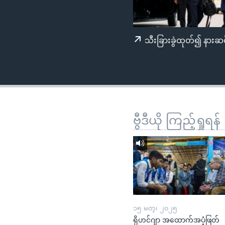
သုတပဒေသာ အင်္ဂလိပ်စာ
အ
ညွန်း
စာမျက်နှာ
သီးခြားခွဲထုတ်၍ နားဆင
သို့
ကျော်
ကြည့်
ရန်
ရှာဖွေ
ရန်
ဗွီဒီယို ကြည့်ရှုရန်
နေရာ
သို့
ကျော်
ရန်
၁၅ မတ္၊ ၂၀၂၅
ရိုဟင်ဂျာ အထောက်အပံ့ဖြတ်