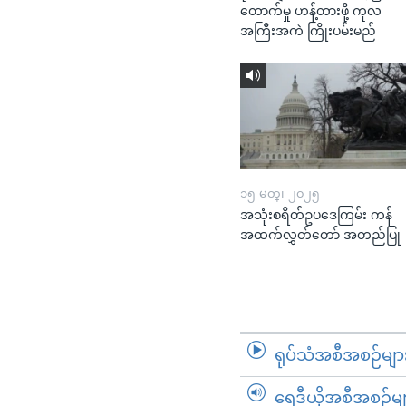
တောက်မှု ဟန့်တားဖို့ ကုလ
အကြီးအကဲ ကြိုးပမ်းမည်
၁၅ မတ္၊ ၂၀၂၅
အသုံးစရိတ်ဥပဒေကြမ်း ကန်
အထက်လွှတ်တော် အတည်ပြု
ရုပ်သံအစီအစဉ်မျာ
ရေဒီယိုအစီအစဉ်မျ