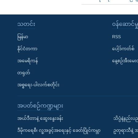
သတင်း
၀န်ဆောင်မှ
မြန်မာ
RSS
နိုင်ငံတကာ
ပေါ့ဒ်ကတ်စ်
အမေရိကန်
နေ့စဉ်အီးမေ
တရုတ်
အစ္စရေး-ပါလက်စတိုင်း
အပတ်စဉ်ကဏ္ဍများ
အယ်ဒီတာနဲ့ ဆွေးနွေးခန်း
သိပ္ပံနဲ့နည်း
ဒီမိုကရေစီ၊ လူ့အခွင့်အရေးနှင့် ခေတ်ပြိုင်ကမ္ဘာ
ဥတုရာသီနဲ့ 