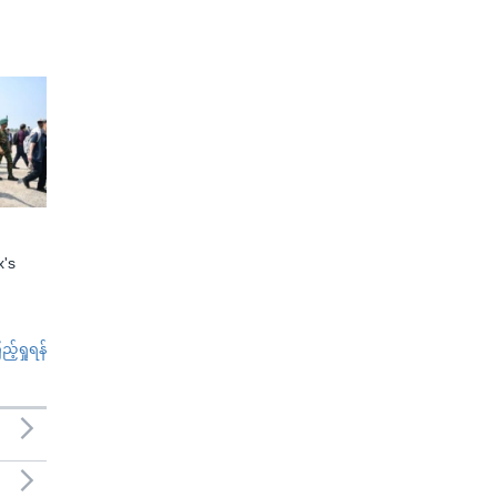
x's
်ရှုရန်