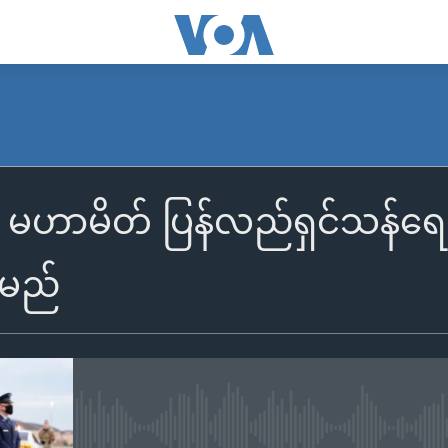
မဟာမိတ် ပြန်လည်ရှင်သန်ရေး 
းမည်
No media source currently availa