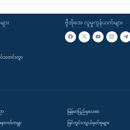
ုများ
ဗွီအိုအေ လူမှုကွန်ယက်များ
းလ်သတင်းလွှာ
ပညာ
မြန်မာပြည်မှပေးစာ
အနာဂတ်ကမ္ဘာ
မြင်ကွင်းကျယ်မှတ်စုများ