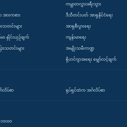
ကမ္ဘာတလွှားခရီးသွား
း အားကစား
ဒီသီတင်းပတ် အာရှနိုင်ငံရေး
ားသတင်းများ
အာရှစီးပွားရေး
်မာ နှိုင်းယှဉ်ချက်
ကျန်းမာရေး
ပြားသတင်းများ
အမျိုးသမီးကဏ္ဍ
ရိုဟင်ဂျာအရေး မျှော်လင့်ချက်
်္ဂလိပ်စာ
ရုပ်ရှင်ထဲက အင်္ဂလိပ်စာ
၀-၁၀း၀၀