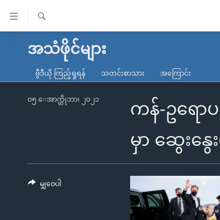
သုံး
ရ
ရှာဖွေ
လွယ်ကူ
မူလစာမျက်နှာ
အသံဖိုင်များ
ရ
စေ
မြန်မာ
လာ
ဗွီဒီယို ကြည့်ရှုရန်
သတင်းစာသား
အကြောင်း
သည့်
ဒ်
ကမ္ဘာ့သတင်းများ
Link
ဗွီဒီယို
နိုင်ငံတကာ
၀၅ ေအာက္တိုဘာ၊ ၂၀၂၁
ကန်-ဥရောပ 
များ
သတင်းလွတ်လပ်ခွင့်
အမေရိကန်
ပင်မ
ရပ်ဝန်းတခု လမ်းတခု အလွန်
တရုတ်
မှာ ဆွေးနွေ
အကြောင်းအရာ
အင်္ဂလိပ်စာလေ့လာမယ်
အစ္စရေး-ပါလက်စတိုင်း
သို့
အပတ်စဉ်ကဏ္ဍများ
အမေရိကန်သုံးအီဒီယံ
ကျော်
ကြည့်
မျှဝေပါ
ရေဒီယိုနှင့်ရုပ်သံ အချက်အလက်များ
မကြေးမုံရဲ့ အင်္ဂလိပ်စာ
ရေဒီယို
ရန်
ရေဒီယို/တီဗွီအစီအစဉ်
ရုပ်ရှင်ထဲက အင်္ဂလိပ်စာ
တီဗွီ
ပင်မ