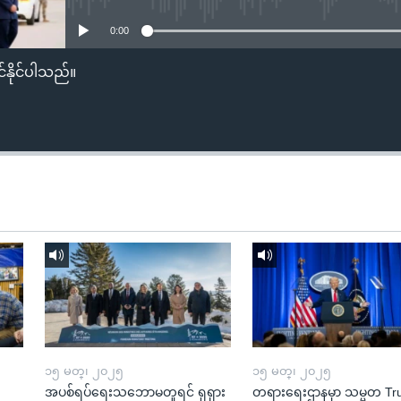
0:00
်နိုင်ပါသည်။
၁၅ မတ္၊ ၂၀၂၅
၁၅ မတ္၊ ၂၀၂၅
အပစ်ရပ်ရေးသဘောမတူရင် ရုရှား
တရားရေးဌာနမှာ သမ္မတ T