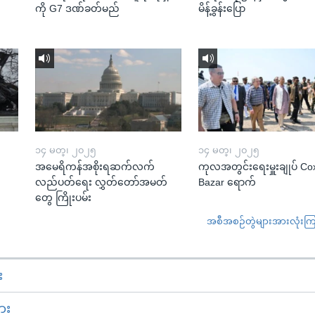
ကို G7 ဒဏ်ခတ်မည်
မိန့်ခွန်းပြော
၁၄ မတ္၊ ၂၀၂၅
၁၄ မတ္၊ ၂၀၂၅
အမေရိကန်အစိုးရဆက်လက်
ကုလအတွင်းရေးမှူးချုပ် Co
လည်ပတ်ရေး လွှတ်တော်အမတ်
Bazar ရောက်
တွေ ကြိုးပမ်း
အစီအစဉ်တွဲများအားလုံးကြည့
း
ား