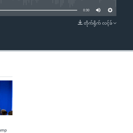
0:30
တိုက်ရိုက် လင့်ခ်
EMBED
rump