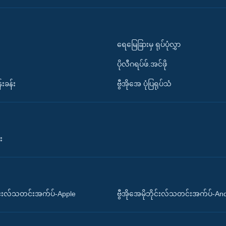
ရေမြေခြားမှ ရုပ်ပုံလွှာ
ပိုလီဂရပ်ဖ်.အင်ဖို
်းခန်း
ဗွီအိုအေ ပုံပြရုပ်သံ
း
ိုင်းလ်သတင်းအက်ပ်-Apple
ဗွီအိုအေမိုဘိုင်းလ်သတင်းအက်ပ်-An