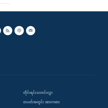
တိုင်းရင်းသတင်းလွှာ
တပတ်အတွင်း အားကစား