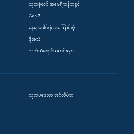
သုတစုံလင် အမေရိကန်တခွင်
Gen Z
နေရာပေါင်းစုံ အကြောင်းစုံ
ဒို့အသံ
သက်တံရောင်သတင်းလွှာ
သုတပဒေသာ အင်္ဂလိပ်စာ