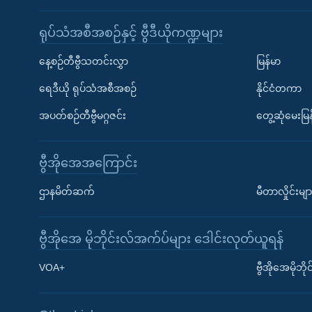
ရုပ်သံအစီအစဉ်နှင့် ဗွီဒီယိုကဏ္ဍများ
နေ့စဉ်တီဗွီသတင်းလွှာ
မြန်မာ
ရေဒီယို ရုပ်သံအစီအစဉ်
နိုင်ငံတကာ
အပတ်စဉ်တီဗွီမဂ္ဂဇင်း
တွေ့ဆုံမေးမြန
ဗွီအိုအေအကြောင်း
ဌာနမိတ်ဆက်
မီတာလှိုင်းမျာ
ဗွီအိုအေ မိုဘိုင်းလ်အက်ပ်များ ဒေါင်းလုတ်ယူရန်
Learning English
VOA+
ဗွီအိုအေမိုဘ
ဗွီအိုအေ လူမှုကွန်ယက်များ