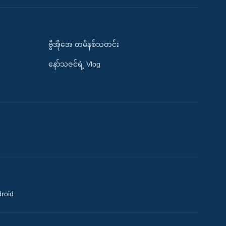
ဗွီအိုအေ တမိနစ်သတင်း
နော်သဇင်ရဲ့ Vlog
droid