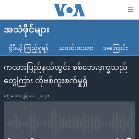
သုံး
ရ
လွယ်ကူ
အသံဖိုင်များ
မူလစာမျက်နှာ
စေ
မြန်မာ
ဗွီဒီယို ကြည့်ရှုရန်
သတင်းစာသား
အကြောင်း
သည့်
ကမ္ဘာ့သတင်းများ
Link
ကယားပြည်နယ်တွင်း စစ်ဘေးဒုက္ခသည်
ဗွီဒီယို
နိုင်ငံတကာ
များ
သတင်းလွတ်လပ်ခွင့်
အမေရိကန်
တွေကြား ကိုဗစ်ကူးစက်မှုရှိ
ပင်မ
ရပ်ဝန်းတခု လမ်းတခု အလွန်
တရုတ်
အကြောင်းအရာ
၀၅ ေအာက္တိုဘာ၊ ၂၀၂၁
သို့
အင်္ဂလိပ်စာလေ့လာမယ်
အစ္စရေး-ပါလက်စတိုင်း
ကျော်
အပတ်စဉ်ကဏ္ဍများ
အမေရိကန်သုံးအီဒီယံ
ကြည့်
ရေဒီယိုနှင့်ရုပ်သံ အချက်အလက်များ
မကြေးမုံရဲ့ အင်္ဂလိပ်စာ
ရေဒီယို
ရန်
No media source currently available
ပင်မ
ရေဒီယို/တီဗွီအစီအစဉ်
ရုပ်ရှင်ထဲက အင်္ဂလိပ်စာ
တီဗွီ