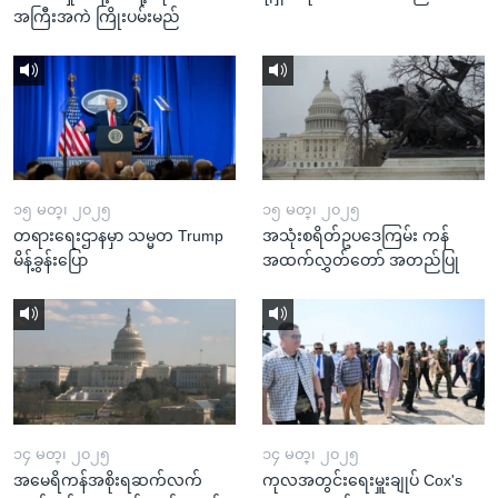
အကြီးအကဲ ကြိုးပမ်းမည်
၁၅ မတ္၊ ၂၀၂၅
၁၅ မတ္၊ ၂၀၂၅
တရားရေးဌာနမှာ သမ္မတ Trump
အသုံးစရိတ်ဥပဒေကြမ်း ကန်
မိန့်ခွန်းပြော
အထက်လွှတ်တော် အတည်ပြု
၁၄ မတ္၊ ၂၀၂၅
၁၄ မတ္၊ ၂၀၂၅
အမေရိကန်အစိုးရဆက်လက်
ကုလအတွင်းရေးမှူးချုပ် Cox's