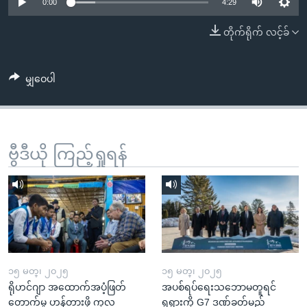
အ
0:00
4:29
သုတပဒေသာ အင်္ဂလိပ်စာ
ညွန်း
Learning English
တိုက်ရိုက် လင့်ခ်
စာမျက်နှာ
သို့
ဗွီအိုအေ လူမှုကွန်ယက်များ
ကျော်
မျှဝေပါ
ကြည့်
ရန်
ဘာသာစကားများ
ရှာဖွေ
ဗွီဒီယို ကြည့်ရှုရန်
ရန်
နေရာ
သို့
ကျော်
ရန်
၁၅ မတ္၊ ၂၀၂၅
၁၅ မတ္၊ ၂၀၂၅
ရိုဟင်ဂျာ အထောက်အပံ့ဖြတ်
အပစ်ရပ်ရေးသဘောမတူရင်
တောက်မှု ဟန့်တားဖို့ ကုလ
ရုရှားကို G7 ဒဏ်ခတ်မည်