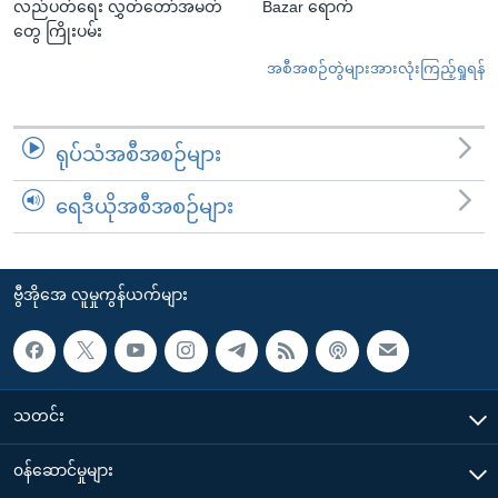
လည်ပတ်ရေး လွှတ်တော်အမတ်
Bazar ရောက်
တွေ ကြိုးပမ်း
အစီအစဉ်တွဲများအားလုံးကြည့်ရှုရန်
ရုပ်သံအစီအစဉ်များ
ရေဒီယိုအစီအစဉ်များ
ဗွီအိုအေ လူမှုကွန်ယက်များ
သတင်း
၀န်ဆောင်မှုများ