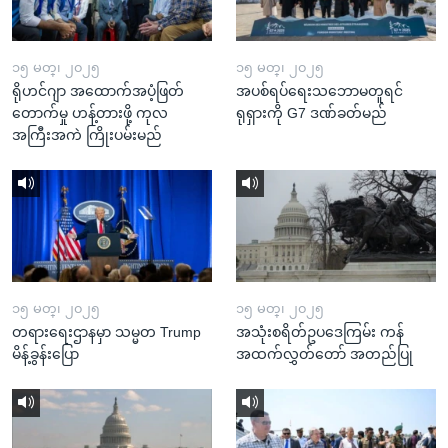
၁၅ မတ္၊ ၂၀၂၅
၁၅ မတ္၊ ၂၀၂၅
ရိုဟင်ဂျာ အထောက်အပံ့ဖြတ်
အပစ်ရပ်ရေးသဘောမတူရင်
တောက်မှု ဟန့်တားဖို့ ကုလ
ရုရှားကို G7 ဒဏ်ခတ်မည်
အကြီးအကဲ ကြိုးပမ်းမည်
၁၅ မတ္၊ ၂၀၂၅
၁၅ မတ္၊ ၂၀၂၅
တရားရေးဌာနမှာ သမ္မတ Trump
အသုံးစရိတ်ဥပဒေကြမ်း ကန်
မိန့်ခွန်းပြော
အထက်လွှတ်တော် အတည်ပြု