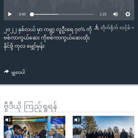
No media source currently available
အ
သုတပဒေသာ အင်္ဂလိပ်စာ
ညွန်း
Learning English
0:00
1:15
စာမျက်နှာ
သို့
ဗွီအိုအေ လူမှုကွန်ယက်များ
တိုက်ရိုက် လင့်ခ်
၂၀၂၂ နှစ်လယ် မှာ ကမ္ဘာ့ လူဦးရေ ၇၀% ကို
ကျော်
ဗစ်ကာကွယ်ဆေး ကိုဗစ်ကာကွယ်ဆေးထိုး
ကြည့်
နိုင်ဖို့ ကုလ မျှော်မှန်း
ရန်
ဘာသာစကားများ
ရှာဖွေ
ရန်
မျှဝေပါ
နေရာ
သို့
ကျော်
ရန်
ဗွီဒီယို ကြည့်ရှုရန်