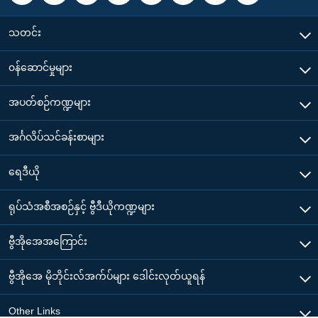
သတင်း
၀န်ဆောင်မှုများ
အပတ်စဉ်ကဏ္ဍများ
အင်္ဂလိပ်သင်ခန်းစာများ
ရေဒီယို
ရုပ်သံအစီအစဉ်နှင့် ဗွီဒီယိုကဏ္ဍများ
ဗွီအိုအေအကြောင်း
ဗွီအိုအေ မိုဘိုင်းလ်အက်ပ်များ ဒေါင်းလုတ်ယူရန်
Other Links