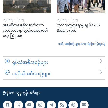
၁၄ မတ္၊ ၂၀၂၅
၁၄ မတ္၊ ၂၀၂၅
အမေရိကန်အစိုးရဆက်လက်
ကုလအတွင်းရေးမှူးချုပ် Cox's
လည်ပတ်ရေး လွှတ်တော်အမတ်
Bazar ရောက်
တွေ ကြိုးပမ်း
အစီအစဉ်တွဲများအားလုံးကြည့်ရှုရန်
ရုပ်သံအစီအစဉ်များ
ရေဒီယိုအစီအစဉ်များ
ဗွီအိုအေ လူမှုကွန်ယက်များ