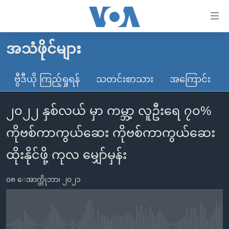
သုံး
ရ
လွယ်ကူ
အသံဖိုင်များ
မူလစာမျက်နှာ
စေ
မြန်မာ
ဗွီဒီယို ကြည့်ရှုရန်
သတင်းစာသား
အကြောင်း
သည့်
ကမ္ဘာ့သတင်းများ
Link
၂၀၂၂ နှစ်လယ် မှာ ကမ္ဘာ့ လူဦးရေ ၇၀%
ဗွီဒီယို
နိုင်ငံတကာ
များ
သတင်းလွတ်လပ်ခွင့်
အမေရိကန်
ကိုဗစ်ကာကွယ်ဆေး ကိုဗစ်ကာကွယ်ဆေး
ပင်မ
ရပ်ဝန်းတခု လမ်းတခု အလွန်
တရုတ်
အကြောင်းအရာ
ထိုးနိုင်ဖို့ ကုလ မျှော်မှန်း
သို့
အင်္ဂလိပ်စာလေ့လာမယ်
အစ္စရေး-ပါလက်စတိုင်း
ကျော်
၀၈ ေအာက္တိုဘာ၊ ၂၀၂၁
အပတ်စဉ်ကဏ္ဍများ
အမေရိကန်သုံးအီဒီယံ
ကြည့်
ရေဒီယိုနှင့်ရုပ်သံ အချက်အလက်များ
မကြေးမုံရဲ့ အင်္ဂလိပ်စာ
ရေဒီယို
ရန်
ပင်မ
ရေဒီယို/တီဗွီအစီအစဉ်
ရုပ်ရှင်ထဲက အင်္ဂလိပ်စာ
တီဗွီ