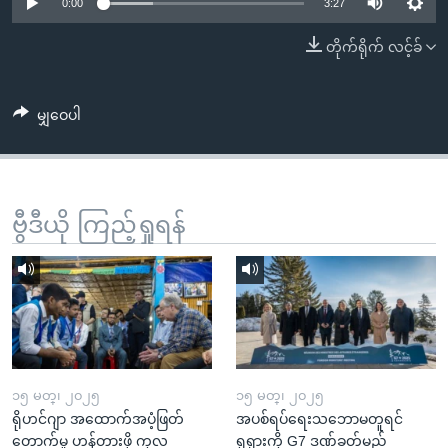
အ
0:00
3:27
သုတပဒေသာ အင်္ဂလိပ်စာ
ညွန်း
Learning English
တိုက်ရိုက် လင့်ခ်
စာမျက်နှာ
သို့
ဗွီအိုအေ လူမှုကွန်ယက်များ
ကျော်
မျှဝေပါ
ကြည့်
ရန်
ဘာသာစကားများ
ရှာဖွေ
ဗွီဒီယို ကြည့်ရှုရန်
ရန်
နေရာ
သို့
ကျော်
ရန်
၁၅ မတ္၊ ၂၀၂၅
၁၅ မတ္၊ ၂၀၂၅
ရိုဟင်ဂျာ အထောက်အပံ့ဖြတ်
အပစ်ရပ်ရေးသဘောမတူရင်
တောက်မှု ဟန့်တားဖို့ ကုလ
ရုရှားကို G7 ဒဏ်ခတ်မည်