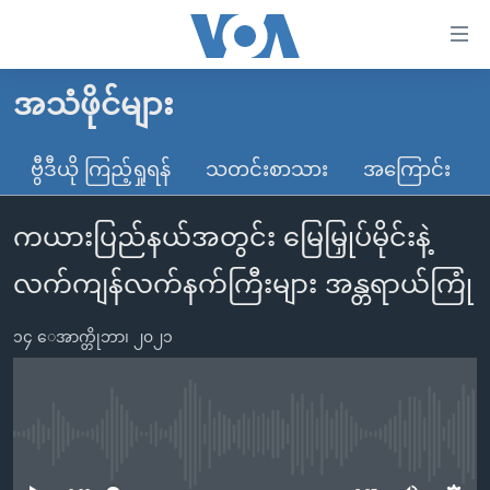
သုံး
ရ
လွယ်ကူ
အသံဖိုင်များ
မူလစာမျက်နှာ
စေ
မြန်မာ
ဗွီဒီယို ကြည့်ရှုရန်
သတင်းစာသား
အကြောင်း
သည့်
ကမ္ဘာ့သတင်းများ
Link
ကယားပြည်နယ်အတွင်း မြေမြှုပ်မိုင်းနဲ့
ဗွီဒီယို
နိုင်ငံတကာ
များ
သတင်းလွတ်လပ်ခွင့်
အမေရိကန်
လက်ကျန်လက်နက်ကြီးများ အန္တရာယ်ကြုံ
ပင်မ
ရပ်ဝန်းတခု လမ်းတခု အလွန်
တရုတ်
အကြောင်းအရာ
၁၄ ေအာက္တိုဘာ၊ ၂၀၂၁
သို့
အင်္ဂလိပ်စာလေ့လာမယ်
အစ္စရေး-ပါလက်စတိုင်း
ကျော်
အပတ်စဉ်ကဏ္ဍများ
အမေရိကန်သုံးအီဒီယံ
ကြည့်
ရေဒီယိုနှင့်ရုပ်သံ အချက်အလက်များ
မကြေးမုံရဲ့ အင်္ဂလိပ်စာ
ရေဒီယို
ရန်
No media source currently available
ပင်မ
ရေဒီယို/တီဗွီအစီအစဉ်
ရုပ်ရှင်ထဲက အင်္ဂလိပ်စာ
တီဗွီ