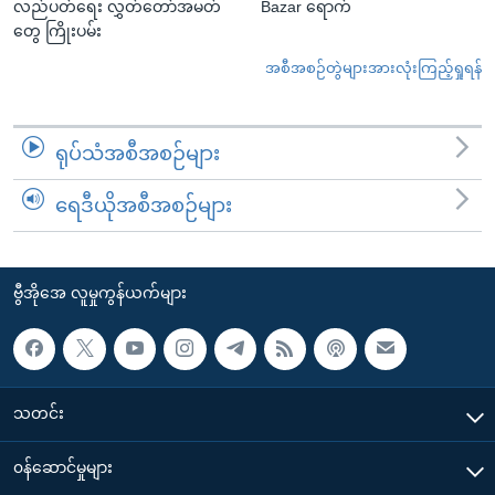
လည်ပတ်ရေး လွှတ်တော်အမတ်
Bazar ရောက်
တွေ ကြိုးပမ်း
အစီအစဉ်တွဲများအားလုံးကြည့်ရှုရန်
ရုပ်သံအစီအစဉ်များ
ရေဒီယိုအစီအစဉ်များ
ဗွီအိုအေ လူမှုကွန်ယက်များ
သတင်း
၀န်ဆောင်မှုများ