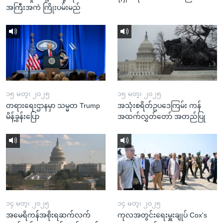
အကြီးအကဲ ကြိုးပမ်းမည်
၁၅ မတ္၊ ၂၀၂၅
၁၅ မတ္၊ ၂၀၂၅
တရားရေးဌာနမှာ သမ္မတ Trump
အသုံးစရိတ်ဥပဒေကြမ်း ကန်
မိန့်ခွန်းပြော
အထက်လွှတ်တော် အတည်ပြု
၁၄ မတ္၊ ၂၀၂၅
၁၄ မတ္၊ ၂၀၂၅
အမေရိကန်အစိုးရဆက်လက်
ကုလအတွင်းရေးမှူးချုပ် Cox's