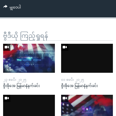
မျှဝေပါ
ဗွီဒီယို ကြည့်ရှုရန်
၂၃ ဧၿပီ၊ ၂၀၂၅
၀၁ ဧၿပီ၊ ၂၀၂၅
ဗွီအိုအေ မြန်မာနံနက်ခင်း
ဗွီအိုအေ မြန်မာနံနက်ခင်း