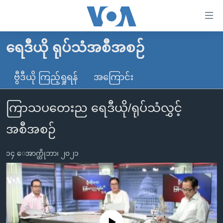
သုံး
ရ
လွယ်ကူ
ရေဒီယို ရုပ်သံအစီအစဉ်
မူလစာမျက်နှာ
စေ
မြန်မာ
ဗွီဒီယို ကြည့်ရှုရန်
အကြောင်း
သည့်
ကမ္ဘာ့သတင်းများ
Link
ကြာသပတေးည ရေဒီယို/ရုပ်သံလွှင့်
ဗွီဒီယို
နိုင်ငံတကာ
များ
သတင်းလွတ်လပ်ခွင့်
အမေရိကန်
အစီအစဉ်
ပင်မ
ရပ်ဝန်းတခု လမ်းတခု အလွန်
တရုတ်
အကြောင်းအရာ
၁၄ ေအာက္တိုဘာ၊ ၂၀၂၁
သို့
အင်္ဂလိပ်စာလေ့လာမယ်
အစ္စရေး-ပါလက်စတိုင်း
ကျော်
အပတ်စဉ်ကဏ္ဍများ
အမေရိကန်သုံးအီဒီယံ
ကြည့်
ရေဒီယိုနှင့်ရုပ်သံ အချက်အလက်များ
မကြေးမုံရဲ့ အင်္ဂလိပ်စာ
ရေဒီယို
ရန်
ပင်မ
ရေဒီယို/တီဗွီအစီအစဉ်
ရုပ်ရှင်ထဲက အင်္ဂလိပ်စာ
တီဗွီ
No media source currently available