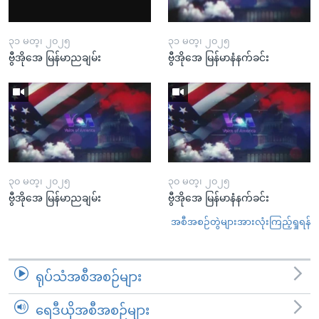
၃၁ မတ္၊ ၂၀၂၅
၃၁ မတ္၊ ၂၀၂၅
ဗွီအိုအေ မြန်မာညချမ်း
ဗွီအိုအေ မြန်မာနံနက်ခင်း
၃၀ မတ္၊ ၂၀၂၅
၃၀ မတ္၊ ၂၀၂၅
ဗွီအိုအေ မြန်မာညချမ်း
ဗွီအိုအေ မြန်မာနံနက်ခင်း
အစီအစဉ်တွဲများအားလုံးကြည့်ရှုရန်
ရုပ်သံအစီအစဉ်များ
ရေဒီယိုအစီအစဉ်များ