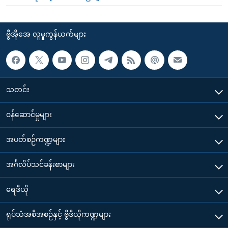
ဗွီအိုအေ လူမှုကွန်ယက်များ
သတင်း
၀န်ဆောင်မှုများ
အပတ်စဉ်ကဏ္ဍများ
အင်္ဂလိပ်သင်ခန်းစာများ
ရေဒီယို
ရုပ်သံအစီအစဉ်နှင့် ဗွီဒီယိုကဏ္ဍများ