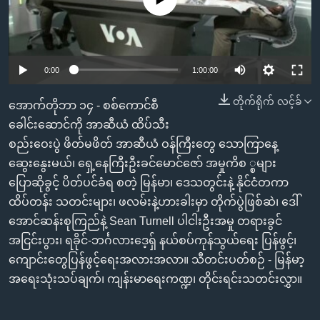
အ
သုတပဒေသာ အင်္ဂလိပ်စာ
ညွန်း
Learning English
စာမျက်နှာ
သို့
ဗွီအိုအေ လူမှုကွန်ယက်များ
0:00
1:00:00
ကျော်
ကြည့်
တိုက်ရိုက် လင့်ခ်
အောက်တိုဘာ ၁၄ - စစ်ကောင်စီ
ရန်
ခေါင်းဆောင်ကို အာဆီယံ ထိပ်သီး
ဘာသာစကားများ
ရှာဖွေ
စည်းဝေးပွဲ ဖိတ်မဖိတ် အာဆီယံ ဝန်ကြီးတွေ သောကြာနေ့
ရန်
ဆွေးနွေးမယ်၊ ရှေ့နေကြီးဦးခင်မောင်ဇော် အမှုကိစ ္စများ
နေရာ
ပြောဆိုခွင့် ပိတ်ပင်ခံရ စတဲ့ မြန်မာ၊ ဒေသတွင်းနဲ့ နိုင်ငံတကာ
သို့
ထိပ်တန်း သတင်းများ၊ ဖလမ်းနဲ့ဟားခါးမှာ တိုက်ပွဲဖြစ်ဆဲ၊ ဒေါ်
ကျော်
အောင်ဆန်းစုကြည်နဲ့ Sean Turnell ပါငါးဦးအမှု တရားခွင်
ရန်
အငြင်းပွား၊ ရခိုင်-ဘင်္ဂလားဒေ့ရှ် နယ်စပ်ကုန်သွယ်ရေး ပြန်ဖွင့်၊
ကျောင်းတွေပြန်ဖွင့်ရေးအလားအလာ။ သီတင်းပတ်စဉ် - မြန်မာ့
အရေးသုံးသပ်ချက်၊ ကျန်းမာရေးကဏ္ဍ၊ တိုင်းရင်းသတင်းလွှာ။