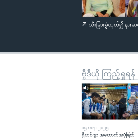
သုတပဒေသာ အင်္ဂလိပ်စာ
အ
ညွန်း
စာမျက်နှာ
သီးခြားခွဲထုတ်၍ နားဆင
သို့
ကျော်
ကြည့်
ရန်
ရှာဖွေ
ရန်
ဗွီဒီယို ကြည့်ရှုရန်
နေရာ
သို့
ကျော်
ရန်
၁၅ မတ္၊ ၂၀၂၅
ရိုဟင်ဂျာ အထောက်အပံ့ဖြတ်