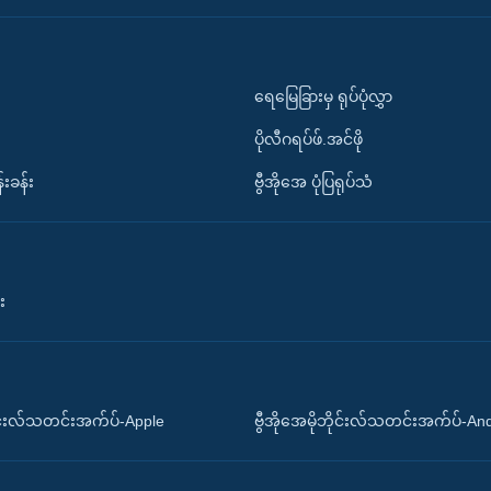
ရေမြေခြားမှ ရုပ်ပုံလွှာ
ပိုလီဂရပ်ဖ်.အင်ဖို
်းခန်း
ဗွီအိုအေ ပုံပြရုပ်သံ
း
ိုင်းလ်သတင်းအက်ပ်-Apple
ဗွီအိုအေမိုဘိုင်းလ်သတင်းအက်ပ်-An