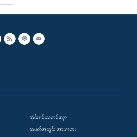
တိုင်းရင်းသတင်းလွှာ
တပတ်အတွင်း အားကစား