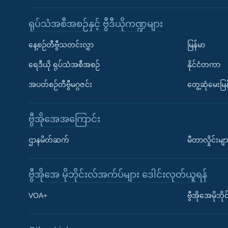
ရုပ်သံအစီအစဉ်နှင့် ဗွီဒီယိုကဏ္ဍများ
နေ့စဉ်တီဗွီသတင်းလွှာ
မြန်မာ
ရေဒီယို ရုပ်သံအစီအစဉ်
နိုင်ငံတကာ
အပတ်စဉ်တီဗွီမဂ္ဂဇင်း
တွေ့ဆုံမေးမြန
ဗွီအိုအေအကြောင်း
ဌာနမိတ်ဆက်
မီတာလှိုင်းမျာ
ဗွီအိုအေ မိုဘိုင်းလ်အက်ပ်များ ဒေါင်းလုတ်ယူရန်
Learning English
VOA+
ဗွီအိုအေမိုဘ
ဗွီအိုအေ လူမှုကွန်ယက်များ