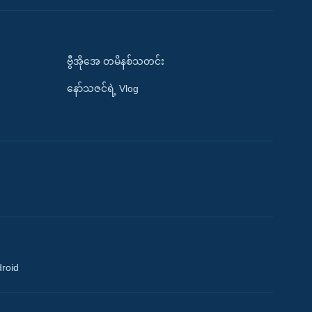
ဗွီအိုအေ တမိနစ်သတင်း
နော်သဇင်ရဲ့ Vlog
droid