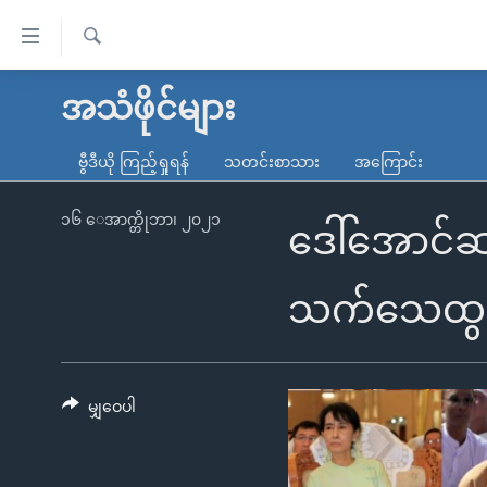
သုံး
ရ
ရှာဖွေ
လွယ်ကူ
မူလစာမျက်နှာ
အသံဖိုင်များ
ရ
စေ
မြန်မာ
လာ
ဗွီဒီယို ကြည့်ရှုရန်
သတင်းစာသား
အကြောင်း
သည့်
ဒ်
ကမ္ဘာ့သတင်းများ
Link
ဗွီဒီယို
နိုင်ငံတကာ
၁၆ ေအာက္တိုဘာ၊ ၂၀၂၁
ဒေါ်အောင်ဆန
များ
သတင်းလွတ်လပ်ခွင့်
အမေရိကန်
ပင်မ
ရပ်ဝန်းတခု လမ်းတခု အလွန်
တရုတ်
သက်သေထွက်
အကြောင်းအရာ
အင်္ဂလိပ်စာလေ့လာမယ်
အစ္စရေး-ပါလက်စတိုင်း
သို့
အပတ်စဉ်ကဏ္ဍများ
အမေရိကန်သုံးအီဒီယံ
ကျော်
ကြည့်
မျှဝေပါ
ရေဒီယိုနှင့်ရုပ်သံ အချက်အလက်များ
မကြေးမုံရဲ့ အင်္ဂလိပ်စာ
ရေဒီယို
ရန်
ရေဒီယို/တီဗွီအစီအစဉ်
ရုပ်ရှင်ထဲက အင်္ဂလိပ်စာ
တီဗွီ
ပင်မ