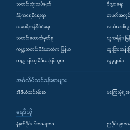
သတင်းသုံးသပ်ချက်
စီးပွားရေး
ဒီမိုကရေစီရေးရာ
တပတ်အတွင်
အမေရိကန်နိုင်ငံရေး
လယ်ယာစီးပွ
သတင်းထောက်မှတ်စု
ယူကရိန်း၊ မြန
ကမ္ဘာ့သတင်းမီဒီယာထဲက မြန်မာ
ထူးခြားဆန်း
ကမ္ဘာ့ မြန်မာ့ မီဒီယာမြင်ကွင်း
လူမှုရှုခင်း
အင်္ဂလိပ်သင်ခန်းစာများ
အီဒီယံသင်ခန်းစာ
မကြေးမုံရဲ့အင
ရေဒီယို
နံနက်ပိုင်း ၆း၀၀-ရး၀၀
ညပိုင်း ၉း၀