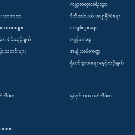
ကမ္ဘာတလွှားခရီးသွား
း အားကစား
ဒီသီတင်းပတ် အာရှနိုင်ငံရေး
ားသတင်းများ
အာရှစီးပွားရေး
်မာ နှိုင်းယှဉ်ချက်
ကျန်းမာရေး
ပြားသတင်းများ
အမျိုးသမီးကဏ္ဍ
ရိုဟင်ဂျာအရေး မျှော်လင့်ချက်
်္ဂလိပ်စာ
ရုပ်ရှင်ထဲက အင်္ဂလိပ်စာ
၀-၁၀း၀၀