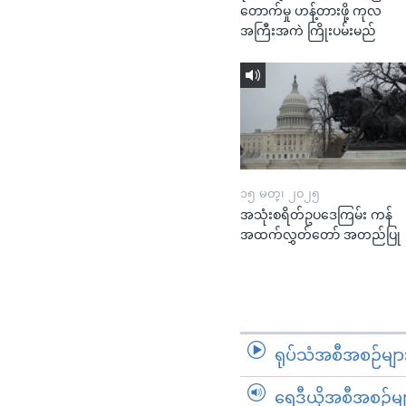
တောက်မှု ဟန့်တားဖို့ ကုလ
အကြီးအကဲ ကြိုးပမ်းမည်
၁၅ မတ္၊ ၂၀၂၅
အသုံးစရိတ်ဥပဒေကြမ်း ကန်
အထက်လွှတ်တော် အတည်ပြု
ရုပ်သံအစီအစဉ်မျာ
ရေဒီယိုအစီအစဉ်မျ