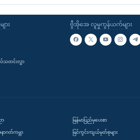
ုများ
ဗွီအိုအေ လူမှုကွန်ယက်များ
းလ်သတင်းလွှာ
ပညာ
မြန်မာပြည်မှပေးစာ
အနာဂတ်ကမ္ဘာ
မြင်ကွင်းကျယ်မှတ်စုများ