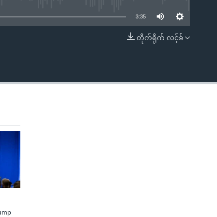
3:35
တိုက်ရိုက် လင့်ခ်
EMBED
rump