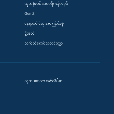
သုတစုံလင် အမေရိကန်တခွင်
Gen Z
နေရာပေါင်းစုံ အကြောင်းစုံ
ဒို့အသံ
သက်တံရောင်သတင်းလွှာ
သုတပဒေသာ အင်္ဂလိပ်စာ