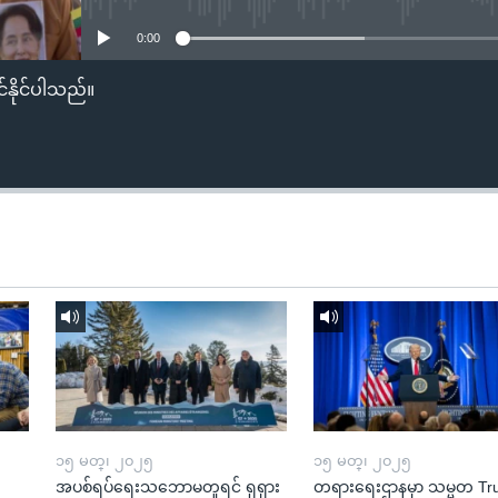
0:00
်နိုင်ပါသည်။
၁၅ မတ္၊ ၂၀၂၅
၁၅ မတ္၊ ၂၀၂၅
အပစ်ရပ်ရေးသဘောမတူရင် ရုရှား
တရားရေးဌာနမှာ သမ္မတ T