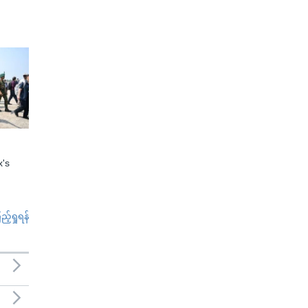
x's
်ရှုရန်