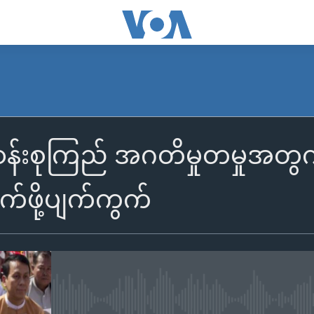
်းစုကြည် အဂတိမှုတမှုအတွက် ဦ
ဖို့ပျက်ကွက်
No media source currently availa