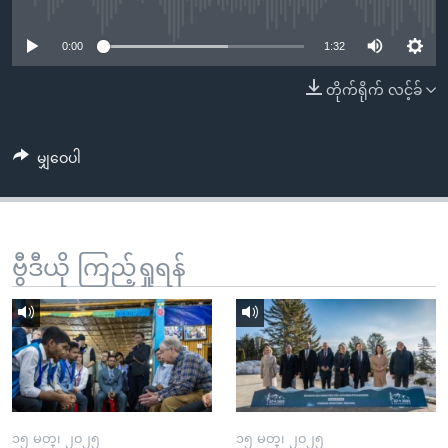
No media source currently available
အ
သုတပဒေသာ အင်္ဂလိပ်စာ
ညွန်း
Learning English
0:00
1:32
စာမျက်နှာ
သို့
ဗွီအိုအေ လူမှုကွန်ယက်များ
တိုက်ရိုက် လင့်ခ်
ကျော်
ကြည့်
မျှဝေပါ
ရန်
ဘာသာစကားများ
ရှာဖွေ
ရန်
နေရာ
ဗွီဒီယို ကြည့်ရှုရန်
သို့
ကျော်
ရန်
၁၅ မတ္၊ ၂၀၂၅
၁၅ မတ္၊ ၂၀၂၅