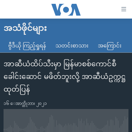
သုံး
ရ
လွယ်ကူ
အသံဖိုင်များ
မူလစာမျက်နှာ
စေ
မြန်မာ
ဗွီဒီယို ကြည့်ရှုရန်
သတင်းစာသား
အကြောင်း
သည့်
ကမ္ဘာ့သတင်းများ
Link
အာဆီယံထိပ်သီးမှာ မြန်မာစစ်ကောင်စီ
ဗွီဒီယို
နိုင်ငံတကာ
များ
သတင်းလွတ်လပ်ခွင့်
အမေရိကန်
ခေါင်းဆောင် မဖိတ်ဘူးလို့ အာဆီယံဥက္ကဋ္ဌ
ပင်မ
ရပ်ဝန်းတခု လမ်းတခု အလွန်
တရုတ်
အကြောင်းအရာ
ထုတ်ပြန်
သို့
အင်္ဂလိပ်စာလေ့လာမယ်
အစ္စရေး-ပါလက်စတိုင်း
ကျော်
၁၆ ေအာက္တိုဘာ၊ ၂၀၂၁
အပတ်စဉ်ကဏ္ဍများ
အမေရိကန်သုံးအီဒီယံ
ကြည့်
ရေဒီယိုနှင့်ရုပ်သံ အချက်အလက်များ
မကြေးမုံရဲ့ အင်္ဂလိပ်စာ
ရေဒီယို
ရန်
ပင်မ
ရေဒီယို/တီဗွီအစီအစဉ်
ရုပ်ရှင်ထဲက အင်္ဂလိပ်စာ
တီဗွီ