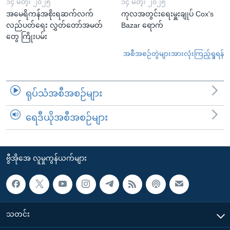
၁၄ မတ္၊ ၂၀၂၅
၁၄ မတ္၊ ၂၀၂၅
အမေရိကန်အစိုးရဆက်လက်
ကုလအတွင်းရေးမှူးချုပ် Cox's
လည်ပတ်ရေး လွှတ်တော်အမတ်
Bazar ရောက်
တွေ ကြိုးပမ်း
အစီအစဉ်တွဲများအားလုံးကြည့်ရှုရန်
ရုပ်သံအစီအစဉ်များ
ရေဒီယိုအစီအစဉ်များ
ဗွီအိုအေ လူမှုကွန်ယက်များ
သတင်း