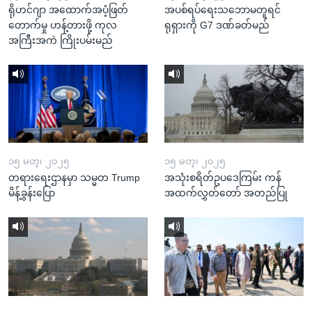
ရိုဟင်ဂျာ အထောက်အပံ့ဖြတ်
အပစ်ရပ်ရေးသဘောမတူရင်
တောက်မှု ဟန့်တားဖို့ ကုလ
ရုရှားကို G7 ဒဏ်ခတ်မည်
အကြီးအကဲ ကြိုးပမ်းမည်
၁၅ မတ္၊ ၂၀၂၅
၁၅ မတ္၊ ၂၀၂၅
တရားရေးဌာနမှာ သမ္မတ Trump
အသုံးစရိတ်ဥပဒေကြမ်း ကန်
မိန့်ခွန်းပြော
အထက်လွှတ်တော် အတည်ပြု