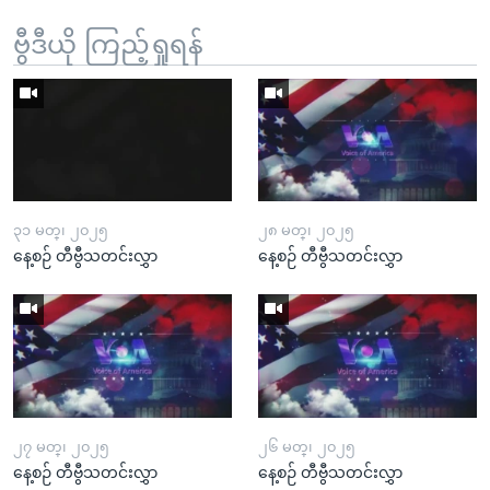
ဗွီဒီယို ကြည့်ရှုရန်
၃၁ မတ္၊ ၂၀၂၅
၂၈ မတ္၊ ၂၀၂၅
နေ့စဉ် တီဗွီသတင်းလွှာ
နေ့စဉ် တီဗွီသတင်းလွှာ
၂၇ မတ္၊ ၂၀၂၅
၂၆ မတ္၊ ၂၀၂၅
နေ့စဉ် တီဗွီသတင်းလွှာ
နေ့စဉ် တီဗွီသတင်းလွှာ