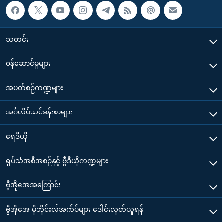
သတင်း
၀န်ဆောင်မှုများ
အပတ်စဉ်ကဏ္ဍများ
အင်္ဂလိပ်သင်ခန်းစာများ
ရေဒီယို
ရုပ်သံအစီအစဉ်နှင့် ဗွီဒီယိုကဏ္ဍများ
ဗွီအိုအေအကြောင်း
ဗွီအိုအေ မိုဘိုင်းလ်အက်ပ်များ ဒေါင်းလုတ်ယူရန်