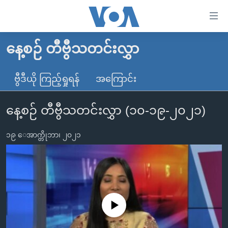
သုံး
ရ
လွယ်ကူ
နေ့စဉ် တီဗွီသတင်းလွှာ
မူလစာမျက်နှာ
စေ
မြန်မာ
ဗွီဒီယို ကြည့်ရှုရန်
အကြောင်း
သည့်
ကမ္ဘာ့သတင်းများ
Link
နေ့စဉ် တီဗွီသတင်းလွှာ (၁၀-၁၉-၂၀၂၁)
ဗွီဒီယို
နိုင်ငံတကာ
များ
သတင်းလွတ်လပ်ခွင့်
အမေရိကန်
ပင်မ
၁၉ ေအာက္တိုဘာ၊ ၂၀၂၁
ရပ်ဝန်းတခု လမ်းတခု အလွန်
တရုတ်
အကြောင်းအရာ
သို့
အင်္ဂလိပ်စာလေ့လာမယ်
အစ္စရေး-ပါလက်စတိုင်း
ကျော်
အပတ်စဉ်ကဏ္ဍများ
အမေရိကန်သုံးအီဒီယံ
ကြည့်
ရေဒီယိုနှင့်ရုပ်သံ အချက်အလက်များ
မကြေးမုံရဲ့ အင်္ဂလိပ်စာ
ရေဒီယို
ရန်
No media source currently available
ပင်မ
ရေဒီယို/တီဗွီအစီအစဉ်
ရုပ်ရှင်ထဲက အင်္ဂလိပ်စာ
တီဗွီ