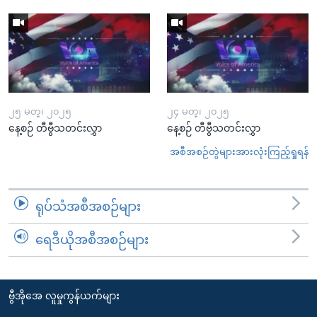
၂၅ မတ္၊ ၂၀၂၅
၂၄ မတ္၊ ၂၀၂၅
နေ့စဉ် တီဗွီသတင်းလွှာ
နေ့စဉ် တီဗွီသတင်းလွှာ
အစီအစဉ်တွဲများအားလုံးကြည့်ရှုရန်
ရုပ်သံအစီအစဉ်များ
ရေဒီယိုအစီအစဉ်များ
ဗွီအိုအေ လူမှုကွန်ယက်များ