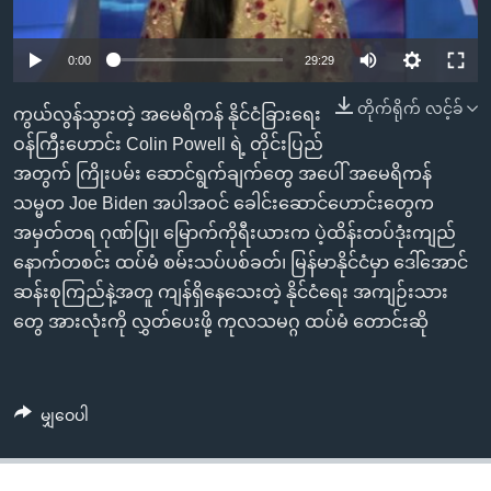
အ
သုတပဒေသာ အင်္ဂလိပ်စာ
ညွန်း
Learning English
0:00
29:29
စာမျက်နှာ
သို့
ဗွီအိုအေ လူမှုကွန်ယက်များ
တိုက်ရိုက် လင့်ခ်
ကွယ်လွန်သွားတဲ့ အမေရိကန် နိုင်ငံခြားရေး
ကျော်
ဝန်ကြီးဟောင်း Colin Powell ရဲ့ တိုင်းပြည်
ကြည့်
အတွက် ကြိုးပမ်း ဆောင်ရွက်ချက်တွေ အပေါ် အမေရိကန်
ရန်
ဘာသာစကားများ
သမ္မတ Joe Biden အပါအဝင် ခေါင်းဆောင်ဟောင်းတွေက
ရှာဖွေ
အမှတ်တရ ဂုဏ်ပြု၊ မြောက်ကိုရီးယားက ပဲ့ထိန်းတပ်ဒုံးကျည်
ရန်
နောက်တစင်း ထပ်မံ စမ်းသပ်ပစ်ခတ်၊ မြန်မာနိုင်ငံမှာ ဒေါ်အောင်
နေရာ
ဆန်းစုကြည်နဲ့အတူ ကျန်ရှိနေသေးတဲ့ နိုင်ငံရေး အကျဉ်းသား
သို့
တွေ အားလုံးကို လွှတ်ပေးဖို့ ကုလသမဂ္ဂ ထပ်မံ တောင်းဆို
ကျော်
ရန်
မျှဝေပါ