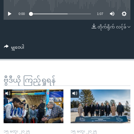
No media source currently available
အ
သုတပဒေသာ အင်္ဂလိပ်စာ
ညွန်း
Learning English
0:00
1:07
စာမျက်နှာ
သို့
ဗွီအိုအေ လူမှုကွန်ယက်များ
တိုက်ရိုက် လင့်ခ်
ကျော်
ကြည့်
မျှဝေပါ
ရန်
ဘာသာစကားများ
ရှာဖွေ
ရန်
နေရာ
ဗွီဒီယို ကြည့်ရှုရန်
သို့
ကျော်
ရန်
၁၅ မတ္၊ ၂၀၂၅
၁၅ မတ္၊ ၂၀၂၅