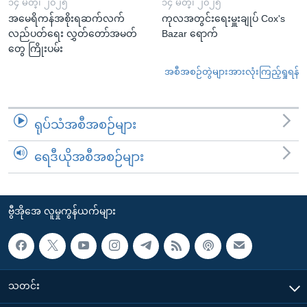
၁၄ မတ္၊ ၂၀၂၅
၁၄ မတ္၊ ၂၀၂၅
အမေရိကန်အစိုးရဆက်လက်
ကုလအတွင်းရေးမှူးချုပ် Cox's
လည်ပတ်ရေး လွှတ်တော်အမတ်
Bazar ရောက်
တွေ ကြိုးပမ်း
အစီအစဉ်တွဲများအားလုံးကြည့်ရှုရန်
ရုပ်သံအစီအစဉ်များ
ရေဒီယိုအစီအစဉ်များ
ဗွီအိုအေ လူမှုကွန်ယက်များ
သတင်း