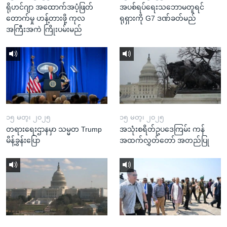
ရိုဟင်ဂျာ အထောက်အပံ့ဖြတ်
အပစ်ရပ်ရေးသဘောမတူရင်
တောက်မှု ဟန့်တားဖို့ ကုလ
ရုရှားကို G7 ဒဏ်ခတ်မည်
အကြီးအကဲ ကြိုးပမ်းမည်
၁၅ မတ္၊ ၂၀၂၅
၁၅ မတ္၊ ၂၀၂၅
တရားရေးဌာနမှာ သမ္မတ Trump
အသုံးစရိတ်ဥပဒေကြမ်း ကန်
မိန့်ခွန်းပြော
အထက်လွှတ်တော် အတည်ပြု