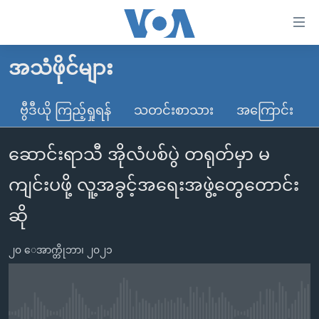
သုံး
ရ
လွယ်ကူ
အသံဖိုင်များ
မူလစာမျက်နှာ
စေ
မြန်မာ
ဗွီဒီယို ကြည့်ရှုရန်
သတင်းစာသား
အကြောင်း
သည့်
ကမ္ဘာ့သတင်းများ
Link
ဆောင်းရာသီ အိုလံပစ်ပွဲ တရုတ်မှာ မ
ဗွီဒီယို
နိုင်ငံတကာ
များ
သတင်းလွတ်လပ်ခွင့်
အမေရိကန်
ကျင်းပဖို့ လူ့အခွင့်အရေးအဖွဲ့တွေတောင်း
ပင်မ
ရပ်ဝန်းတခု လမ်းတခု အလွန်
တရုတ်
အကြောင်းအရာ
ဆို
သို့
အင်္ဂလိပ်စာလေ့လာမယ်
အစ္စရေး-ပါလက်စတိုင်း
ကျော်
၂၀ ေအာက္တိုဘာ၊ ၂၀၂၁
အပတ်စဉ်ကဏ္ဍများ
အမေရိကန်သုံးအီဒီယံ
ကြည့်
ရေဒီယိုနှင့်ရုပ်သံ အချက်အလက်များ
မကြေးမုံရဲ့ အင်္ဂလိပ်စာ
ရေဒီယို
ရန်
ပင်မ
ရေဒီယို/တီဗွီအစီအစဉ်
ရုပ်ရှင်ထဲက အင်္ဂလိပ်စာ
တီဗွီ