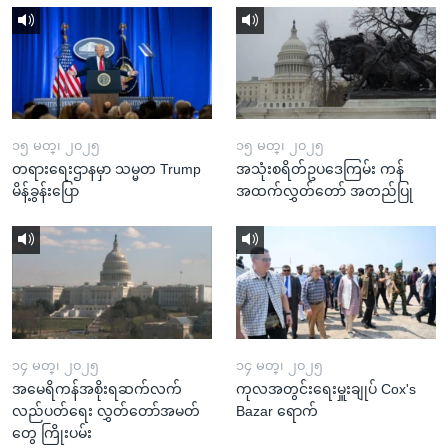
၁၅ မတ္၊ ၂၀၂၅
၁၅ မတ္၊ ၂၀၂၅
တရားရေးဌာနမှာ သမ္မတ Trump
အသုံးစရိတ်ဥပဒေကြမ်း ကန်
မိန့်ခွန်းပြော
အထက်လွှတ်တော် အတည်ပြု
၁၄ မတ္၊ ၂၀၂၅
၁၄ မတ္၊ ၂၀၂၅
အမေရိကန်အစိုးရဆက်လက်
ကုလအတွင်းရေးမှူးချုပ် Cox's
လည်ပတ်ရေး လွှတ်တော်အမတ်
Bazar ရောက်
တွေ ကြိုးပမ်း