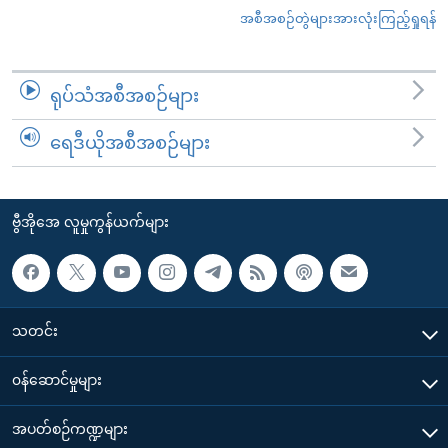
အစီအစဉ်တွဲများအားလုံးကြည့်ရှုရန်
ရုပ်သံအစီအစဉ်များ
ရေဒီယိုအစီအစဉ်များ
ဗွီအိုအေ လူမှုကွန်ယက်များ
သတင်း
၀န်ဆောင်မှုများ
အပတ်စဉ်ကဏ္ဍများ