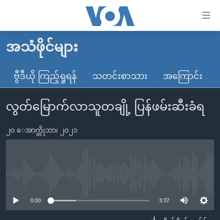
သုံး
ရ
လွယ်ကူ
အသံဖိုင်များ
မူလစာမျက်နှာ
စေ
မြန်မာ
ဗွီဒီယို ကြည့်ရှုရန်
သတင်းစာသား
အကြောင်း
သည့်
ကမ္ဘာ့သတင်းများ
Link
လွတ်မြောက်လာသူတချို့ ပြန်ဖမ်းဆီးခံရ
ဗွီဒီယို
နိုင်ငံတကာ
များ
သတင်းလွတ်လပ်ခွင့်
အမေရိကန်
ပင်မ
၂၀ ေအာက္တိုဘာ၊ ၂၀၂၁
ရပ်ဝန်းတခု လမ်းတခု အလွန်
တရုတ်
အကြောင်းအရာ
သို့
အင်္ဂလိပ်စာလေ့လာမယ်
အစ္စရေး-ပါလက်စတိုင်း
ကျော်
အပတ်စဉ်ကဏ္ဍများ
အမေရိကန်သုံးအီဒီယံ
No media source currently available
ကြည့်
ရေဒီယိုနှင့်ရုပ်သံ အချက်အလက်များ
မကြေးမုံရဲ့ အင်္ဂလိပ်စာ
ရေဒီယို
ရန်
0:00
3:37
ပင်မ
ရေဒီယို/တီဗွီအစီအစဉ်
ရုပ်ရှင်ထဲက အင်္ဂလိပ်စာ
တီဗွီ