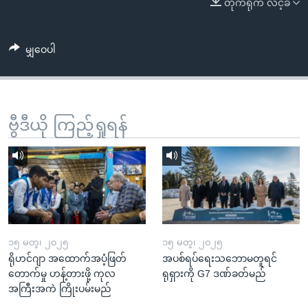
တိုက်ရိုက် လင့်ခ်
အ
သုတပဒေသာ အင်္ဂလိပ်စာ
ညွန်း
Learning English
စာမျက်နှာ
မျှဝေပါ
သို့
ဗွီအိုအေ လူမှုကွန်ယက်များ
ကျော်
ကြည့်
ရန်
ဗွီဒီယို ကြည့်ရှုရန်
ဘာသာစကားများ
ရှာဖွေ
ရန်
နေရာ
သို့
ကျော်
ရန်
၁၅ မတ္၊ ၂၀၂၅
၁၅ မတ္၊ ၂၀၂၅
ရိုဟင်ဂျာ အထောက်အပံ့ဖြတ်
အပစ်ရပ်ရေးသဘောမတူရင်
တောက်မှု ဟန့်တားဖို့ ကုလ
ရုရှားကို G7 ဒဏ်ခတ်မည်
အကြီးအကဲ ကြိုးပမ်းမည်