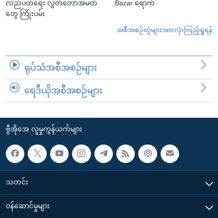
လည်ပတ်ရေး လွှတ်တော်အမတ်
Bazar ရောက်
တွေ ကြိုးပမ်း
အစီအစဉ်တွဲများအားလုံးကြည့်ရှုရန်
ရုပ်သံအစီအစဉ်များ
ရေဒီယိုအစီအစဉ်များ
ဗွီအိုအေ လူမှုကွန်ယက်များ
သတင်း
၀န်ဆောင်မှုများ