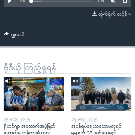
အ
0:00
4:39
သုတပဒေသာ အင်္ဂလိပ်စာ
ညွန်း
Learning English
တိုက်ရိုက် လင့်ခ်
စာမျက်နှာ
သို့
ဗွီအိုအေ လူမှုကွန်ယက်များ
ကျော်
မျှဝေပါ
ကြည့်
ရန်
ဘာသာစကားများ
ရှာဖွေ
ဗွီဒီယို ကြည့်ရှုရန်
ရန်
နေရာ
သို့
ကျော်
ရန်
၁၅ မတ္၊ ၂၀၂၅
၁၅ မတ္၊ ၂၀၂၅
ရိုဟင်ဂျာ အထောက်အပံ့ဖြတ်
အပစ်ရပ်ရေးသဘောမတူရင်
တောက်မှု ဟန့်တားဖို့ ကုလ
ရုရှားကို G7 ဒဏ်ခတ်မည်