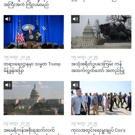
အကြီးအကဲ ကြိုးပမ်းမည်
၁၅ မတ္၊ ၂၀၂၅
၁၅ မတ္၊ ၂၀၂၅
တရားရေးဌာနမှာ သမ္မတ Trump
အသုံးစရိတ်ဥပဒေကြမ်း ကန်
မိန့်ခွန်းပြော
အထက်လွှတ်တော် အတည်ပြု
၁၄ မတ္၊ ၂၀၂၅
၁၄ မတ္၊ ၂၀၂၅
အမေရိကန်အစိုးရဆက်လက်
ကုလအတွင်းရေးမှူးချုပ် Cox's