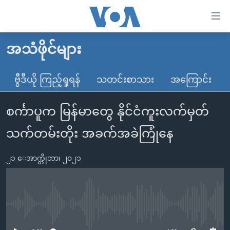
သုံး
ရ
လွယ်ကူ
အသံဖိုင်များ
မူလစာမျက်နှာ
စေ
မြန်မာ
ဗွီဒီယို ကြည့်ရှုရန်
သတင်းစာသား
အကြောင်း
သည့်
ကမ္ဘာ့သတင်းများ
Link
စင်္ကာပူက မြန်မာတွေ နိုင်ငံကူးလက်မှတ်
ဗွီဒီယို
နိုင်ငံတကာ
များ
သတင်းလွတ်လပ်ခွင့်
အမေရိကန်
သက်တမ်းတိုး အခက်အခဲကြုံနေ
ပင်မ
ရပ်ဝန်းတခု လမ်းတခု အလွန်
တရုတ်
အကြောင်းအရာ
၂၁ ေအာက္တိုဘာ၊ ၂၀၂၁
သို့
အင်္ဂလိပ်စာလေ့လာမယ်
အစ္စရေး-ပါလက်စတိုင်း
ကျော်
အပတ်စဉ်ကဏ္ဍများ
အမေရိကန်သုံးအီဒီယံ
ကြည့်
ရေဒီယိုနှင့်ရုပ်သံ အချက်အလက်များ
မကြေးမုံရဲ့ အင်္ဂလိပ်စာ
ရေဒီယို
ရန်
No media source currently available
ပင်မ
ရေဒီယို/တီဗွီအစီအစဉ်
ရုပ်ရှင်ထဲက အင်္ဂလိပ်စာ
တီဗွီ