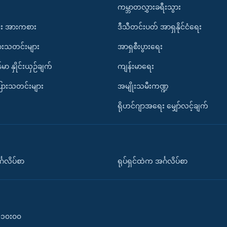
ကမ္ဘာတလွှားခရီးသွား
း အားကစား
ဒီသီတင်းပတ် အာရှနိုင်ငံရေး
ားသတင်းများ
အာရှစီးပွားရေး
်မာ နှိုင်းယှဉ်ချက်
ကျန်းမာရေး
ပြားသတင်းများ
အမျိုးသမီးကဏ္ဍ
ရိုဟင်ဂျာအရေး မျှော်လင့်ချက်
်္ဂလိပ်စာ
ရုပ်ရှင်ထဲက အင်္ဂလိပ်စာ
၀-၁၀း၀၀