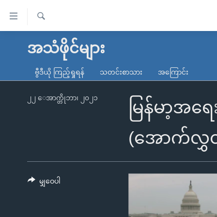
သုံး
ရ
ရှာဖွေ
လွယ်ကူ
မူလစာမျက်နှာ
အသံဖိုင်များ
ရ
စေ
မြန်မာ
လာ
ဗွီဒီယို ကြည့်ရှုရန်
သတင်းစာသား
အကြောင်း
သည့်
ဒ်
ကမ္ဘာ့သတင်းများ
Link
ဗွီဒီယို
နိုင်ငံတကာ
၂၂ ေအာက္တိုဘာ၊ ၂၀၂၁
မြန်မာ့အရေ
များ
သတင်းလွတ်လပ်ခွင့်
အမေရိကန်
ပင်မ
ရပ်ဝန်းတခု လမ်းတခု အလွန်
တရုတ်
(အောက်လွှတ်
အကြောင်းအရာ
အင်္ဂလိပ်စာလေ့လာမယ်
အစ္စရေး-ပါလက်စတိုင်း
သို့
အပတ်စဉ်ကဏ္ဍများ
အမေရိကန်သုံးအီဒီယံ
ကျော်
ကြည့်
မျှဝေပါ
ရေဒီယိုနှင့်ရုပ်သံ အချက်အလက်များ
မကြေးမုံရဲ့ အင်္ဂလိပ်စာ
ရေဒီယို
ရန်
ရေဒီယို/တီဗွီအစီအစဉ်
ရုပ်ရှင်ထဲက အင်္ဂလိပ်စာ
တီဗွီ
ပင်မ