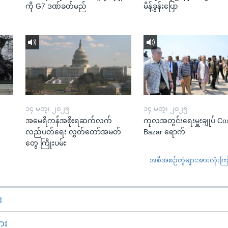
ကို G7 ဒဏ်ခတ်မည်
မိန့်ခွန်းပြော
၁၄ မတ္၊ ၂၀၂၅
၁၄ မတ္၊ ၂၀၂၅
အမေရိကန်အစိုးရဆက်လက်
ကုလအတွင်းရေးမှူးချုပ် Co
လည်ပတ်ရေး လွှတ်တော်အမတ်
Bazar ရောက်
တွေ ကြိုးပမ်း
အစီအစဉ်တွဲများအားလုံးကြည့
း
ား