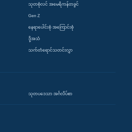
သုတစုံလင် အမေရိကန်တခွင်
Gen Z
နေရာပေါင်းစုံ အကြောင်းစုံ
ဒို့အသံ
သက်တံရောင်သတင်းလွှာ
သုတပဒေသာ အင်္ဂလိပ်စာ