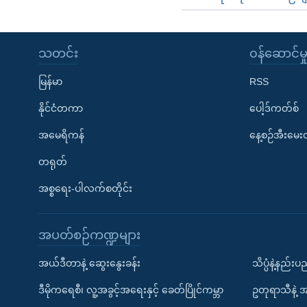
သတင်း
၀န်ဆောင်မှ
မြန်မာ
RSS
နိုင်ငံတကာ
ပေါ့ဒ်ကတ်စ်
အမေရိကန်
နေ့စဉ်အီးမေ
တရုတ်
အစ္စရေး-ပါလက်စတိုင်း
အပတ်စဉ်ကဏ္ဍများ
အယ်ဒီတာနဲ့ ဆွေးနွေးခန်း
သိပ္ပံနဲ့နည်း
ဒီမိုကရေစီ၊ လူ့အခွင့်အရေးနှင့် ခေတ်ပြိုင်ကမ္ဘာ
ဥတုရာသီနဲ့ 