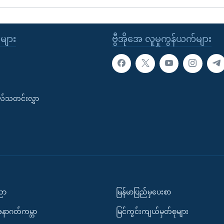
ုများ
ဗွီအိုအေ လူမှုကွန်ယက်များ
းလ်သတင်းလွှာ
ပညာ
မြန်မာပြည်မှပေးစာ
အနာဂတ်ကမ္ဘာ
မြင်ကွင်းကျယ်မှတ်စုများ