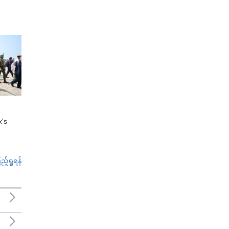
x's
်ရှုရန်