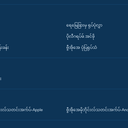
ရေမြေခြားမှ ရုပ်ပုံလွှာ
ပိုလီဂရပ်ဖ်.အင်ဖို
်းခန်း
ဗွီအိုအေ ပုံပြရုပ်သံ
း
ိုင်းလ်သတင်းအက်ပ်-Apple
ဗွီအိုအေမိုဘိုင်းလ်သတင်းအက်ပ်-An