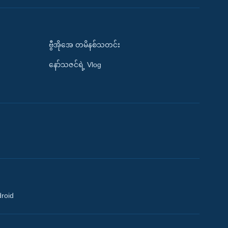
ဗွီအိုအေ တမိနစ်သတင်း
နော်သဇင်ရဲ့ Vlog
droid