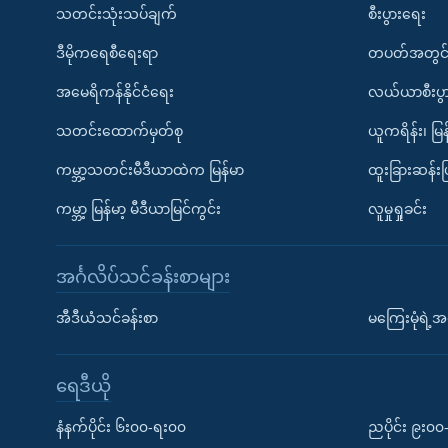
သတင်းသုံးသပ်ချက်
စီးပွားရေး
ဒီမိုကရေစီရေးရာ
တပတ်အတွင်
အမေရိကန်နိုင်ငံရေး
လယ်ယာစီးပွ
သတင်းထောက်မှတ်စု
ယူကရိန်း၊ မြန
ကမ္ဘာ့သတင်းမီဒီယာထဲက မြန်မာ
ထူးခြားဆန်း
ကမ္ဘာ့ မြန်မာ့ မီဒီယာမြင်ကွင်း
လူမှုရှုခင်း
အင်္ဂလိပ်သင်ခန်းစာများ
အီဒီယံသင်ခန်းစာ
မကြေးမုံရဲ့အင
ရေဒီယို
နံနက်ပိုင်း ၆း၀၀-ရး၀၀
ညပိုင်း ၉း၀