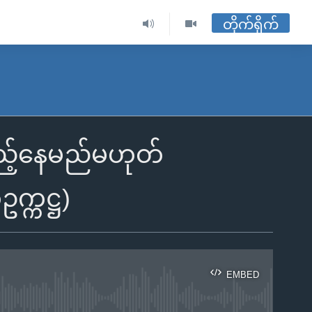
တိုက်ရိုက်
ြည့်နေမည်မဟုတ်
က္ကဋ္ဌ)
EMBED
ble