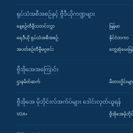
ရုပ်သံအစီအစဉ်နှင့် ဗွီဒီယိုကဏ္ဍများ
နေ့စဉ်တီဗွီသတင်းလွှာ
မြန်မာ
ရေဒီယို ရုပ်သံအစီအစဉ်
နိုင်ငံတကာ
အပတ်စဉ်တီဗွီမဂ္ဂဇင်း
တွေ့ဆုံမေးမြန
ဗွီအိုအေအကြောင်း
ဌာနမိတ်ဆက်
မီတာလှိုင်းမျာ
ဗွီအိုအေ မိုဘိုင်းလ်အက်ပ်များ ဒေါင်းလုတ်ယူရန်
Learning English
VOA+
ဗွီအိုအေမိုဘ
ဗွီအိုအေ လူမှုကွန်ယက်များ