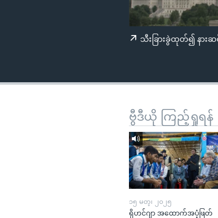
သုတပဒေသာ အင်္ဂလိပ်စာ
အ
ညွန်း
စာမျက်နှာ
သီးခြားခွဲထုတ်၍ နားဆင
သို့
ကျော်
ကြည့်
ရန်
ရှာဖွေ
ရန်
ဗွီဒီယို ကြည့်ရှုရန်
နေရာ
သို့
ကျော်
ရန်
၁၅ မတ္၊ ၂၀၂၅
ရိုဟင်ဂျာ အထောက်အပံ့ဖြတ်