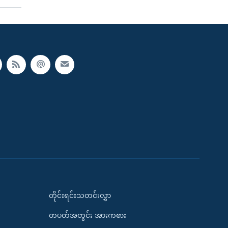
တိုင်းရင်းသတင်းလွှာ
တပတ်အတွင်း အားကစား