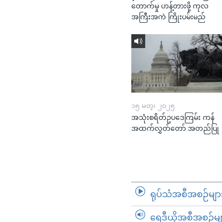
တောက်မှု ဟန့်တားဖို့ ကုလ
အကြီးအကဲ ကြိုးပမ်းမည်
၁၅ မတ္၊ ၂၀၂၅
အသုံးစရိတ်ဥပဒေကြမ်း ကန်
အထက်လွှတ်တော် အတည်ပြု
ရုပ်သံအစီအစဉ်မျာ
ရေဒီယိုအစီအစဉ်မျ