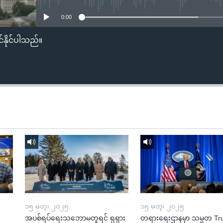
0:00
်နိုင်ပါသည်။
၁၅ မတ္၊ ၂၀၂၅
၁၅ မတ္၊ ၂၀၂၅
အပစ်ရပ်ရေးသဘောမတူရင် ရုရှား
တရားရေးဌာနမှာ သမ္မတ T