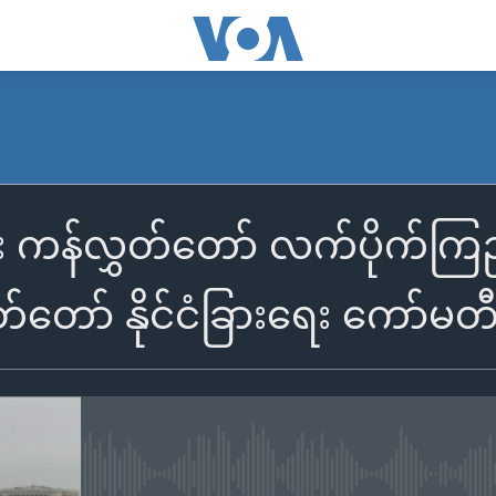
း ကန်လွှတ်တော် လက်ပိုက်က
တော် နိုင်ငံခြားရေး ကော်မတီဥ
No media source currently availa