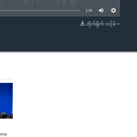
1:34
တိုက်ရိုက် လင့်ခ်
EMBED
rump