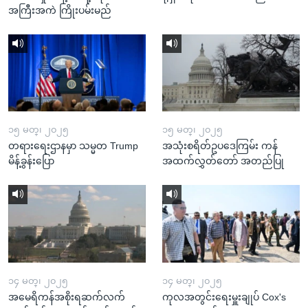
အကြီးအကဲ ကြိုးပမ်းမည်
၁၅ မတ္၊ ၂၀၂၅
၁၅ မတ္၊ ၂၀၂၅
တရားရေးဌာနမှာ သမ္မတ Trump
အသုံးစရိတ်ဥပဒေကြမ်း ကန်
မိန့်ခွန်းပြော
အထက်လွှတ်တော် အတည်ပြု
၁၄ မတ္၊ ၂၀၂၅
၁၄ မတ္၊ ၂၀၂၅
အမေရိကန်အစိုးရဆက်လက်
ကုလအတွင်းရေးမှူးချုပ် Cox's