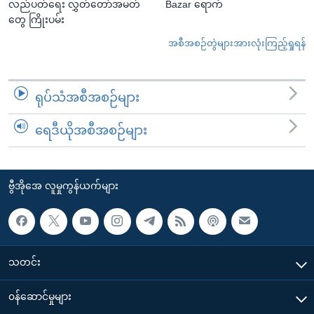
လည်ပတ်ရေး လွှတ်တော်အမတ်
Bazar ရောက်
တွေ ကြိုးပမ်း
အစီအစဉ်တွဲများအားလုံးကြည့်ရှုရန်
ရုပ်သံအစီအစဉ်များ
ရေဒီယိုအစီအစဉ်များ
ဗွီအိုအေ လူမှုကွန်ယက်များ
သတင်း
၀န်ဆောင်မှုများ