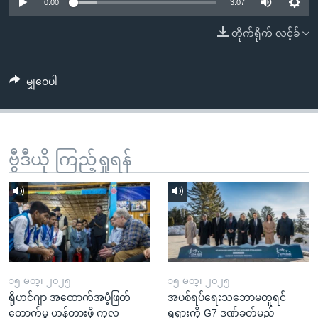
အ
0:00
3:07
သုတပဒေသာ အင်္ဂလိပ်စာ
ညွန်း
Learning English
တိုက်ရိုက် လင့်ခ်
စာမျက်နှာ
သို့
ဗွီအိုအေ လူမှုကွန်ယက်များ
ကျော်
မျှဝေပါ
ကြည့်
ရန်
ဘာသာစကားများ
ရှာဖွေ
ဗွီဒီယို ကြည့်ရှုရန်
ရန်
နေရာ
သို့
ကျော်
ရန်
၁၅ မတ္၊ ၂၀၂၅
၁၅ မတ္၊ ၂၀၂၅
ရိုဟင်ဂျာ အထောက်အပံ့ဖြတ်
အပစ်ရပ်ရေးသဘောမတူရင်
တောက်မှု ဟန့်တားဖို့ ကုလ
ရုရှားကို G7 ဒဏ်ခတ်မည်