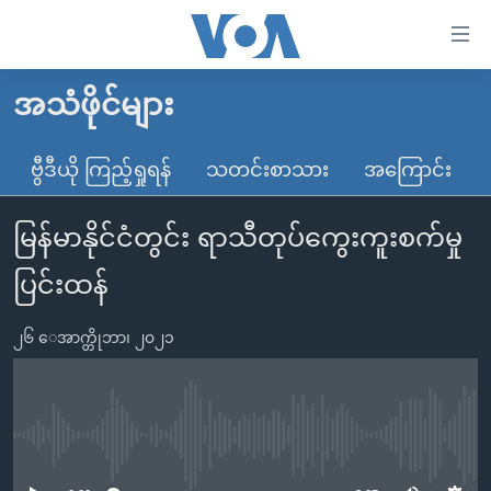
သုံး
ရ
လွယ်ကူ
အသံဖိုင်များ
မူလစာမျက်နှာ
စေ
မြန်မာ
ဗွီဒီယို ကြည့်ရှုရန်
သတင်းစာသား
အကြောင်း
သည့်
ကမ္ဘာ့သတင်းများ
Link
မြန်မာနိုင်ငံတွင်း ရာသီတုပ်ကွေးကူးစက်မှု
ဗွီဒီယို
နိုင်ငံတကာ
များ
သတင်းလွတ်လပ်ခွင့်
အမေရိကန်
ပြင်းထန်
ပင်မ
ရပ်ဝန်းတခု လမ်းတခု အလွန်
တရုတ်
အကြောင်းအရာ
၂၆ ေအာက္တိုဘာ၊ ၂၀၂၁
သို့
အင်္ဂလိပ်စာလေ့လာမယ်
အစ္စရေး-ပါလက်စတိုင်း
ကျော်
အပတ်စဉ်ကဏ္ဍများ
အမေရိကန်သုံးအီဒီယံ
ကြည့်
ရေဒီယိုနှင့်ရုပ်သံ အချက်အလက်များ
မကြေးမုံရဲ့ အင်္ဂလိပ်စာ
ရေဒီယို
ရန်
No media source currently available
ပင်မ
ရေဒီယို/တီဗွီအစီအစဉ်
ရုပ်ရှင်ထဲက အင်္ဂလိပ်စာ
တီဗွီ