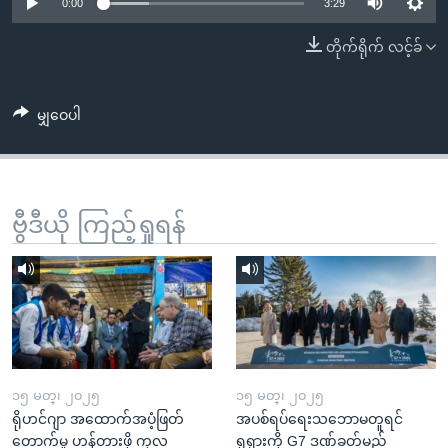
အ
0:00
3:29
သုတပဒေသာ အင်္ဂလိပ်စာ
ညွန်း
Learning English
တိုက်ရိုက် လင့်ခ်
စာမျက်နှာ
သို့
ဗွီအိုအေ လူမှုကွန်ယက်များ
ကျော်
မျှဝေပါ
ကြည့်
ရန်
ဘာသာစကားများ
ရှာဖွေ
ဗွီဒီယို ကြည့်ရှုရန်
ရန်
နေရာ
သို့
ကျော်
ရန်
၁၅ မတ္၊ ၂၀၂၅
၁၅ မတ္၊ ၂၀၂၅
ရိုဟင်ဂျာ အထောက်အပံ့ဖြတ်
အပစ်ရပ်ရေးသဘောမတူရင်
တောက်မှု ဟန့်တားဖို့ ကုလ
ရုရှားကို G7 ဒဏ်ခတ်မည်