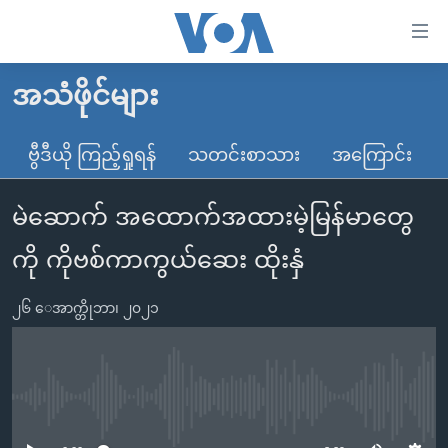
သုံး
ရ
လွယ်ကူ
အသံဖိုင်များ
မူလစာမျက်နှာ
စေ
မြန်မာ
ဗွီဒီယို ကြည့်ရှုရန်
သတင်းစာသား
အကြောင်း
သည့်
ကမ္ဘာ့သတင်းများ
Link
မဲဆောက် အထောက်အထားမဲ့မြန်မာတွေ
ဗွီဒီယို
နိုင်ငံတကာ
များ
သတင်းလွတ်လပ်ခွင့်
အမေရိကန်
ကို ကိုဗစ်ကာကွယ်ဆေး ထိုးနှံ
ပင်မ
ရပ်ဝန်းတခု လမ်းတခု အလွန်
တရုတ်
အကြောင်းအရာ
၂၆ ေအာက္တိုဘာ၊ ၂၀၂၁
သို့
အင်္ဂလိပ်စာလေ့လာမယ်
အစ္စရေး-ပါလက်စတိုင်း
ကျော်
အပတ်စဉ်ကဏ္ဍများ
အမေရိကန်သုံးအီဒီယံ
ကြည့်
ရေဒီယိုနှင့်ရုပ်သံ အချက်အလက်များ
မကြေးမုံရဲ့ အင်္ဂလိပ်စာ
ရေဒီယို
ရန်
No media source currently available
ပင်မ
ရေဒီယို/တီဗွီအစီအစဉ်
ရုပ်ရှင်ထဲက အင်္ဂလိပ်စာ
တီဗွီ