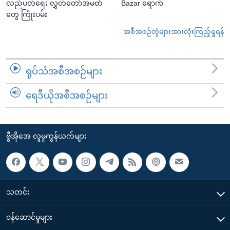
လည်ပတ်ရေး လွှတ်တော်အမတ်
Bazar ရောက်
တွေ ကြိုးပမ်း
အစီအစဉ်တွဲများအားလုံးကြည့်ရှုရန်
ရုပ်သံအစီအစဉ်များ
ရေဒီယိုအစီအစဉ်များ
ဗွီအိုအေ လူမှုကွန်ယက်များ
သတင်း
၀န်ဆောင်မှုများ