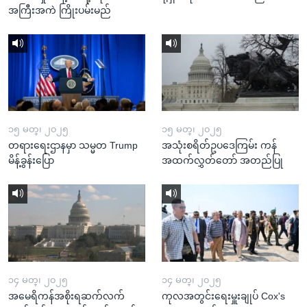
အကြီးအကဲ ကြိုးပမ်းမည်
၁၅ မတ္၊ ၂၀၂၅
၁၅ မတ္၊ ၂၀၂၅
တရားရေးဌာနမှာ သမ္မတ Trump
အသုံးစရိတ်ဥပဒေကြမ်း ကန်
မိန့်ခွန်းပြော
အထက်လွှတ်တော် အတည်ပြု
၁၄ မတ္၊ ၂၀၂၅
၁၄ မတ္၊ ၂၀၂၅
အမေရိကန်အစိုးရဆက်လက်
ကုလအတွင်းရေးမှူးချုပ် Cox's