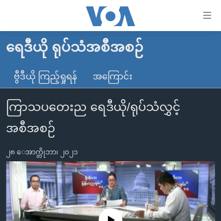
သုံး
ရ
လွယ်ကူ
ရေဒီယို ရုပ်သံအစီအစဉ်
မူလစာမျက်နှာ
စေ
မြန်မာ
ဗွီဒီယို ကြည့်ရှုရန်
အကြောင်း
သည့်
ကမ္ဘာ့သတင်းများ
Link
ကြာသပတေးည ရေဒီယို/ရုပ်သံလွှင့်
ဗွီဒီယို
နိုင်ငံတကာ
များ
သတင်းလွတ်လပ်ခွင့်
အမေရိကန်
အစီအစဉ်
ပင်မ
ရပ်ဝန်းတခု လမ်းတခု အလွန်
တရုတ်
အကြောင်းအရာ
၂၈ ေအာက္တိုဘာ၊ ၂၀၂၁
သို့
အင်္ဂလိပ်စာလေ့လာမယ်
အစ္စရေး-ပါလက်စတိုင်း
ကျော်
အပတ်စဉ်ကဏ္ဍများ
အမေရိကန်သုံးအီဒီယံ
ကြည့်
ရေဒီယိုနှင့်ရုပ်သံ အချက်အလက်များ
မကြေးမုံရဲ့ အင်္ဂလိပ်စာ
ရေဒီယို
ရန်
ပင်မ
ရေဒီယို/တီဗွီအစီအစဉ်
ရုပ်ရှင်ထဲက အင်္ဂလိပ်စာ
တီဗွီ
No media source currently available