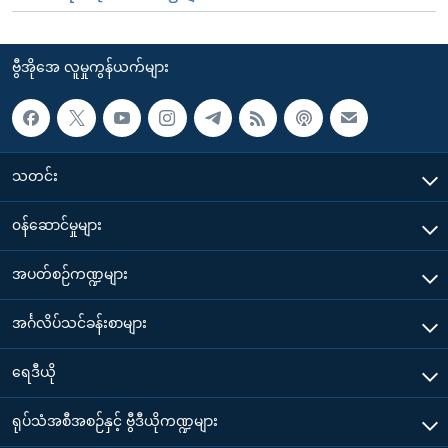
ဗွီအိုအေ လူမှုကွန်ယက်များ
သတင်း
၀န်ဆောင်မှုများ
အပတ်စဉ်ကဏ္ဍများ
အင်္ဂလိပ်သင်ခန်းစာများ
ရေဒီယို
ရုပ်သံအစီအစဉ်နှင့် ဗွီဒီယိုကဏ္ဍများ