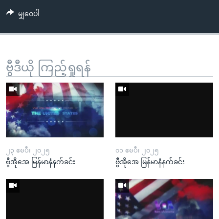
မျှဝေပါ
ဗွီဒီယို ကြည့်ရှုရန်
၂၃ ဧၿပီ၊ ၂၀၂၅
၀၁ ဧၿပီ၊ ၂၀၂၅
ဗွီအိုအေ မြန်မာနံနက်ခင်း
ဗွီအိုအေ မြန်မာနံနက်ခင်း