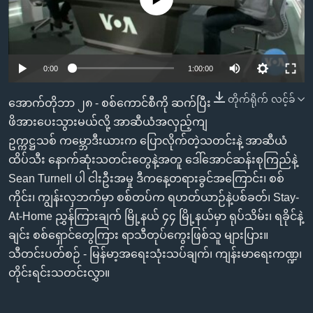
အ
သုတပဒေသာ အင်္ဂလိပ်စာ
ညွန်း
Learning English
စာမျက်နှာ
သို့
ဗွီအိုအေ လူမှုကွန်ယက်များ
0:00
1:00:00
ကျော်
ကြည့်
တိုက်ရိုက် လင့်ခ်
အောက်တိုဘာ ၂၈ - စစ်ကောင်စီကို ဆက်ပြီး
ရန်
ဖိအားပေးသွားမယ်လို့ အာဆီယံအလှည့်ကျ
ဘာသာစကားများ
ရှာဖွေ
ဥက္ကဋ္ဌသစ် ကမ္ဘောဒီးယားက ပြောလိုက်တဲ့သတင်းနဲ့ အာဆီယံ
ရန်
ထိပ်သီး နောက်ဆုံးသတင်းတွေနဲ့အတူ ဒေါ်အောင်ဆန်းစုကြည်နဲ့
နေရာ
Sean Turnell ပါ ငါးဦးအမှု ဒီကနေ့တရားခွင်အကြောင်း၊ စစ်
သို့
ကိုင်း၊ ကျွန်းလှဘက်မှာ စစ်တပ်က ရဟတ်ယာဉ်နဲ့ပစ်ခတ်၊ Stay-
ကျော်
At-Home ညွှန်ကြားချက် မြို့နယ် ၄၄ မြို့နယ်မှာ ရုပ်သိမ်း၊ ရခိုင်နဲ့
ရန်
ချင်း စစ်ရှောင်တွေကြား ရာသီတုပ်ကွေးဖြစ်သူ များပြား။
သီတင်းပတ်စဉ် - မြန်မာ့အရေးသုံးသပ်ချက်၊ ကျန်းမာရေးကဏ္ဍ၊
တိုင်းရင်းသတင်းလွှာ။