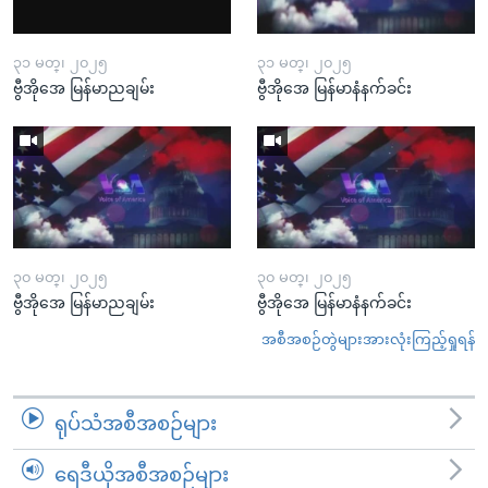
၃၁ မတ္၊ ၂၀၂၅
၃၁ မတ္၊ ၂၀၂၅
ဗွီအိုအေ မြန်မာညချမ်း
ဗွီအိုအေ မြန်မာနံနက်ခင်း
၃၀ မတ္၊ ၂၀၂၅
၃၀ မတ္၊ ၂၀၂၅
ဗွီအိုအေ မြန်မာညချမ်း
ဗွီအိုအေ မြန်မာနံနက်ခင်း
အစီအစဉ်တွဲများအားလုံးကြည့်ရှုရန်
ရုပ်သံအစီအစဉ်များ
ရေဒီယိုအစီအစဉ်များ