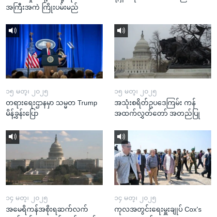
အကြီးအကဲ ကြိုးပမ်းမည်
၁၅ မတ္၊ ၂၀၂၅
၁၅ မတ္၊ ၂၀၂၅
တရားရေးဌာနမှာ သမ္မတ Trump
အသုံးစရိတ်ဥပဒေကြမ်း ကန်
မိန့်ခွန်းပြော
အထက်လွှတ်တော် အတည်ပြု
၁၄ မတ္၊ ၂၀၂၅
၁၄ မတ္၊ ၂၀၂၅
အမေရိကန်အစိုးရဆက်လက်
ကုလအတွင်းရေးမှူးချုပ် Cox's