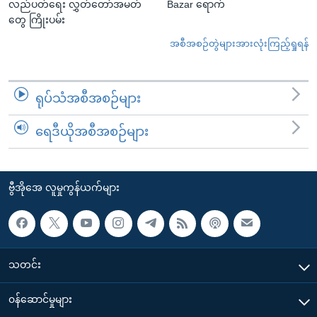
လည်ပတ်ရေး လွှတ်တော်အမတ်
Bazar ရောက်
တွေ ကြိုးပမ်း
အစီအစဉ်တွဲများအားလုံးကြည့်ရှုရန်
ရုပ်သံအစီအစဉ်များ
ရေဒီယိုအစီအစဉ်များ
ဗွီအိုအေ လူမှုကွန်ယက်များ
သတင်း
၀န်ဆောင်မှုများ