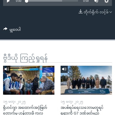
အ
0:00
0:59
သုတပဒေသာ အင်္ဂလိပ်စာ
ညွန်း
Learning English
တိုက်ရိုက် လင့်ခ်
စာမျက်နှာ
သို့
ဗွီအိုအေ လူမှုကွန်ယက်များ
ကျော်
မျှဝေပါ
ကြည့်
ရန်
ဘာသာစကားများ
ရှာဖွေ
ဗွီဒီယို ကြည့်ရှုရန်
ရန်
နေရာ
သို့
ကျော်
ရန်
၁၅ မတ္၊ ၂၀၂၅
၁၅ မတ္၊ ၂၀၂၅
ရိုဟင်ဂျာ အထောက်အပံ့ဖြတ်
အပစ်ရပ်ရေးသဘောမတူရင်
တောက်မှု ဟန့်တားဖို့ ကုလ
ရုရှားကို G7 ဒဏ်ခတ်မည်