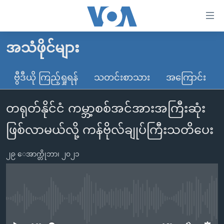
သုံး
ရ
လွယ်ကူ
အသံဖိုင်များ
မူလစာမျက်နှာ
စေ
မြန်မာ
ဗွီဒီယို ကြည့်ရှုရန်
သတင်းစာသား
အကြောင်း
သည့်
ကမ္ဘာ့သတင်းများ
Link
တရုတ်နိုင်ငံ ကမ္ဘာ့စစ်အင်အားအကြီးဆုံး
ဗွီဒီယို
နိုင်ငံတကာ
များ
သတင်းလွတ်လပ်ခွင့်
အမေရိကန်
ဖြစ်လာမယ်လို့ ကန်ဗိုလ်ချုပ်ကြီးသတိပေး
ပင်မ
ရပ်ဝန်းတခု လမ်းတခု အလွန်
တရုတ်
အကြောင်းအရာ
၂၉ ေအာက္တိုဘာ၊ ၂၀၂၁
သို့
အင်္ဂလိပ်စာလေ့လာမယ်
အစ္စရေး-ပါလက်စတိုင်း
ကျော်
အပတ်စဉ်ကဏ္ဍများ
အမေရိကန်သုံးအီဒီယံ
ကြည့်
ရေဒီယိုနှင့်ရုပ်သံ အချက်အလက်များ
မကြေးမုံရဲ့ အင်္ဂလိပ်စာ
ရေဒီယို
ရန်
No media source currently available
ပင်မ
ရေဒီယို/တီဗွီအစီအစဉ်
ရုပ်ရှင်ထဲက အင်္ဂလိပ်စာ
တီဗွီ