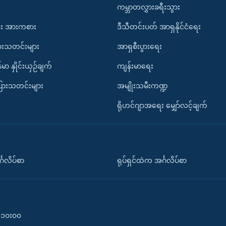
ကမ္ဘာတလွှားခရီးသွား
း အားကစား
ဒီသီတင်းပတ် အာရှနိုင်ငံရေး
ားသတင်းများ
အာရှစီးပွားရေး
်မာ နှိုင်းယှဉ်ချက်
ကျန်းမာရေး
ပြားသတင်းများ
အမျိုးသမီးကဏ္ဍ
ရိုဟင်ဂျာအရေး မျှော်လင့်ချက်
်္ဂလိပ်စာ
ရုပ်ရှင်ထဲက အင်္ဂလိပ်စာ
၀-၁၀း၀၀