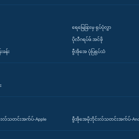
ရေမြေခြားမှ ရုပ်ပုံလွှာ
ပိုလီဂရပ်ဖ်.အင်ဖို
်းခန်း
ဗွီအိုအေ ပုံပြရုပ်သံ
း
ိုင်းလ်သတင်းအက်ပ်-Apple
ဗွီအိုအေမိုဘိုင်းလ်သတင်းအက်ပ်-An