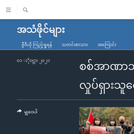
သုံး
ရ
ရှာဖွေ
လွယ်ကူ
မူလစာမျက်နှာ
အသံဖိုင်များ
ရ
စေ
မြန်မာ
လာ
ဗွီဒီယို ကြည့်ရှုရန်
သတင်းစာသား
အကြောင်း
သည့်
ဒ်
ကမ္ဘာ့သတင်းများ
Link
ဗွီဒီယို
နိုင်ငံတကာ
၀၁ ႏိုဝင္ဘာ၊ ၂၀၂၁
စစ်အာဏာသိမ်
များ
သတင်းလွတ်လပ်ခွင့်
အမေရိကန်
ပင်မ
ရပ်ဝန်းတခု လမ်းတခု အလွန်
တရုတ်
လှုပ်ရှားသူ
အကြောင်းအရာ
အင်္ဂလိပ်စာလေ့လာမယ်
အစ္စရေး-ပါလက်စတိုင်း
သို့
အပတ်စဉ်ကဏ္ဍများ
အမေရိကန်သုံးအီဒီယံ
ကျော်
ကြည့်
မျှဝေပါ
ရေဒီယိုနှင့်ရုပ်သံ အချက်အလက်များ
မကြေးမုံရဲ့ အင်္ဂလိပ်စာ
ရေဒီယို
ရန်
ရေဒီယို/တီဗွီအစီအစဉ်
ရုပ်ရှင်ထဲက အင်္ဂလိပ်စာ
တီဗွီ
ပင်မ