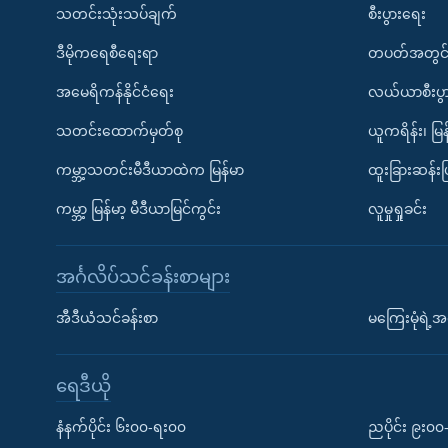
သတင်းသုံးသပ်ချက်
စီးပွားရေး
ဒီမိုကရေစီရေးရာ
တပတ်အတွင်
အမေရိကန်နိုင်ငံရေး
လယ်ယာစီးပွ
သတင်းထောက်မှတ်စု
ယူကရိန်း၊ မြန
ကမ္ဘာ့သတင်းမီဒီယာထဲက မြန်မာ
ထူးခြားဆန်း
ကမ္ဘာ့ မြန်မာ့ မီဒီယာမြင်ကွင်း
လူမှုရှုခင်း
အင်္ဂလိပ်သင်ခန်းစာများ
အီဒီယံသင်ခန်းစာ
မကြေးမုံရဲ့အင
ရေဒီယို
နံနက်ပိုင်း ၆း၀၀-ရး၀၀
ညပိုင်း ၉း၀