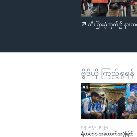
သုတပဒေသာ အင်္ဂလိပ်စာ
အ
ညွန်း
စာမျက်နှာ
သီးခြားခွဲထုတ်၍ နားဆင
သို့
ကျော်
ကြည့်
ရန်
ရှာဖွေ
ရန်
ဗွီဒီယို ကြည့်ရှုရန်
နေရာ
သို့
ကျော်
ရန်
၁၅ မတ္၊ ၂၀၂၅
ရိုဟင်ဂျာ အထောက်အပံ့ဖြတ်