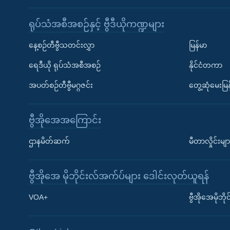
ရုပ်သံအစီအစဉ်နှင့် ဗွီဒီယိုကဏ္ဍများ
နေ့စဉ်တီဗွီသတင်းလွှာ
မြန်မာ
ရေဒီယို ရုပ်သံအစီအစဉ်
နိုင်ငံတကာ
အပတ်စဉ်တီဗွီမဂ္ဂဇင်း
တွေ့ဆုံမေးမြန
ဗွီအိုအေအကြောင်း
ဌာနမိတ်ဆက်
မီတာလှိုင်းမျာ
ဗွီအိုအေ မိုဘိုင်းလ်အက်ပ်များ ဒေါင်းလုတ်ယူရန်
Learning English
VOA+
ဗွီအိုအေမိုဘ
ဗွီအိုအေ လူမှုကွန်ယက်များ