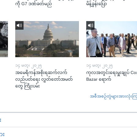
ကို G7 ဒဏ်ခတ်မည်
မိန့်ခွန်းပြော
၁၄ မတ္၊ ၂၀၂၅
၁၄ မတ္၊ ၂၀၂၅
အမေရိကန်အစိုးရဆက်လက်
ကုလအတွင်းရေးမှူးချုပ် Co
လည်ပတ်ရေး လွှတ်တော်အမတ်
Bazar ရောက်
တွေ ကြိုးပမ်း
အစီအစဉ်တွဲများအားလုံးကြည့
း
ား