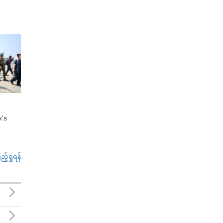
x's
်ရှုရန်