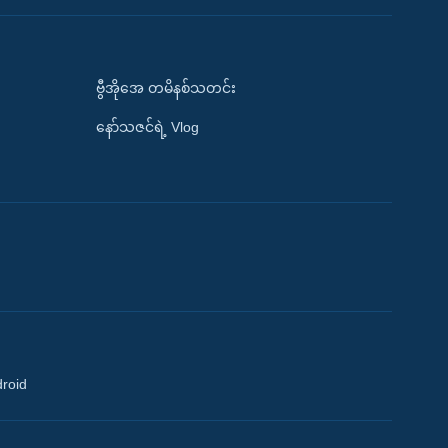
ဗွီအိုအေ တမိနစ်သတင်း
နော်သဇင်ရဲ့ Vlog
droid