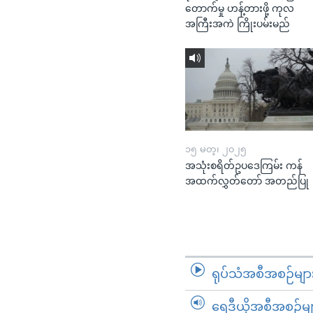
တောက်မှု ဟန့်တားဖို့ ကုလ
အကြီးအကဲ ကြိုးပမ်းမည်
၁၅ မတ္၊ ၂၀၂၅
အသုံးစရိတ်ဥပဒေကြမ်း ကန်
အထက်လွှတ်တော် အတည်ပြု
ရုပ်သံအစီအစဉ်မျာ
ရေဒီယိုအစီအစဉ်မျ