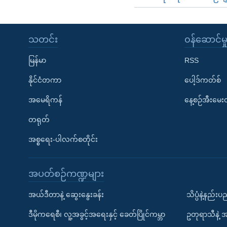
သတင်း
၀န်ဆောင်မှ
မြန်မာ
RSS
နိုင်ငံတကာ
ပေါ့ဒ်ကတ်စ်
အမေရိကန်
နေ့စဉ်အီးမေ
တရုတ်
အစ္စရေး-ပါလက်စတိုင်း
အပတ်စဉ်ကဏ္ဍများ
အယ်ဒီတာနဲ့ ဆွေးနွေးခန်း
သိပ္ပံနဲ့နည်း
ဒီမိုကရေစီ၊ လူ့အခွင့်အရေးနှင့် ခေတ်ပြိုင်ကမ္ဘာ
ဥတုရာသီနဲ့ 