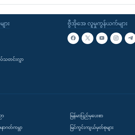
ုများ
ဗွီအိုအေ လူမှုကွန်ယက်များ
းလ်သတင်းလွှာ
ပညာ
မြန်မာပြည်မှပေးစာ
အနာဂတ်ကမ္ဘာ
မြင်ကွင်းကျယ်မှတ်စုများ