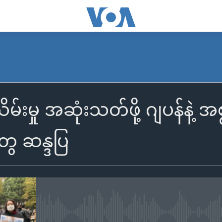
းမှု အဆုံးသတ်ဖို့ ဂျပန်နဲ့ 
တွေ ဆန္ဒပြ
No media source currently availa