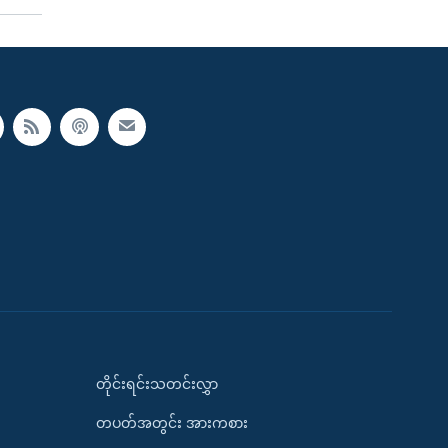
တိုင်းရင်းသတင်းလွှာ
တပတ်အတွင်း အားကစား