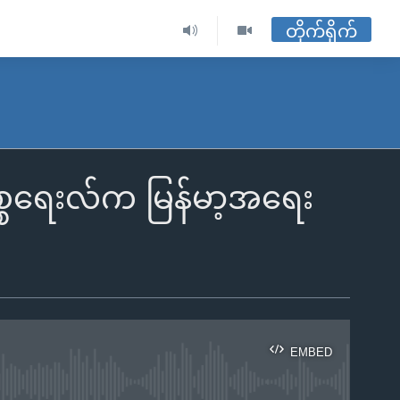
တိုက်ရိုက်
အစ္စရေးလ်က မြန်မာ့အရေး
EMBED
ble