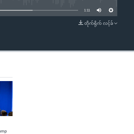
1:11
တိုက်ရိုက် လင့်ခ်
EMBED
rump