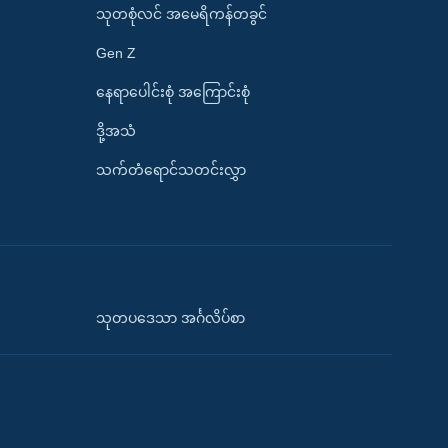
သုတစုံလင် အမေရိကန်တခွင်
Gen Z
နေရာပေါင်းစုံ အကြောင်းစုံ
ဒို့အသံ
သက်တံရောင်သတင်းလွှာ
သုတပဒေသာ အင်္ဂလိပ်စာ