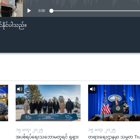
0:00
်နိုင်ပါသည်။
၁၅ မတ္၊ ၂၀၂၅
၁၅ မတ္၊ ၂၀၂၅
အပစ်ရပ်ရေးသဘောမတူရင် ရုရှား
တရားရေးဌာနမှာ သမ္မတ T