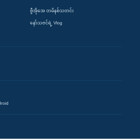
ဗွီအိုအေ တမိနစ်သတင်း
နော်သဇင်ရဲ့ Vlog
droid