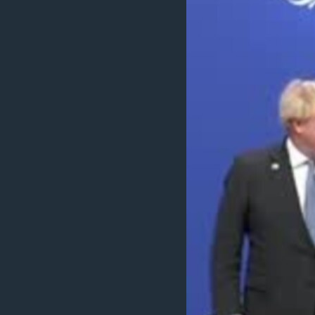
သုတပဒေသာ အင်္ဂလိပ်စာ
အ
ညွန်း
စာမျက်နှာ
သို့
ကျော်
ကြည့်
ရန်
ရှာဖွေ
ရန်
နေရာ
သို့
ကျော်
ရန်