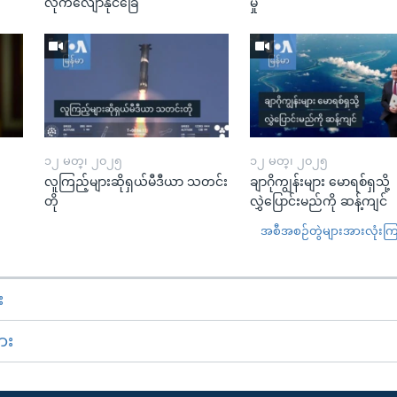
လိုက်လျောနိုင်ခြေ
မှု
၁၂ မတ္၊ ၂၀၂၅
၁၂ မတ္၊ ၂၀၂၅
လူကြည့်များဆိုရှယ်မီဒီယာ သတင်း
ချာဂိုကျွန်းများ မောရစ်ရှသို့
တို
လွှဲပြောင်းမည်ကို ဆန့်ကျင်
အစီအစဉ်တွဲများအားလုံးကြည့
း
ား