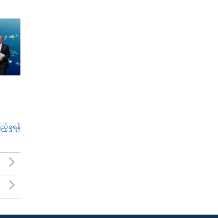
်ရှုရန်