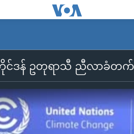
ိုင်ဒန် ဥတုရာသီ ညီလာခံတက