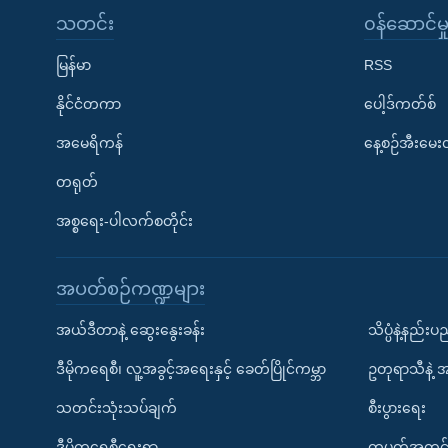
သတင်း
၀န်ဆောင်မှ
မြန်မာ
RSS
နိုင်ငံတကာ
ပေါ့ဒ်ကတ်စ်
အမေရိကန်
နေ့စဉ်အီးမေ
တရုတ်
အစ္စရေး-ပါလက်စတိုင်း
အပတ်စဉ်ကဏ္ဍများ
အယ်ဒီတာနဲ့ ဆွေးနွေးခန်း
သိပ္ပံနဲ့နည်း
ဒီမိုကရေစီ၊ လူ့အခွင့်အရေးနှင့် ခေတ်ပြိုင်ကမ္ဘာ
ဥတုရာသီနဲ့ 
သတင်းသုံးသပ်ချက်
စီးပွားရေး
ဒီမိုကရေစီရေးရာ
တပတ်အတွင်