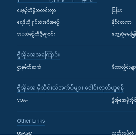
နေ့စဉ်တီဗွီသတင်းလွှာ
မြန်မာ
ရေဒီယို ရုပ်သံအစီအစဉ်
နိုင်ငံတကာ
အပတ်စဉ်တီဗွီမဂ္ဂဇင်း
တွေ့ဆုံမေးမြန
ဗွီအိုအေအကြောင်း
Learning English
ဌာနမိတ်ဆက်
မီတာလှိုင်းမျာ
ဗွီအိုအေ လူမှုကွန်ယက်များ
ဗွီအိုအေ မိုဘိုင်းလ်အက်ပ်များ ဒေါင်းလုတ်ယူရန်
VOA+
ဗွီအိုအေမိုဘ
Other Links
ဘာသာစကားများ
USAGM
လွတ်လပ်တဲ့