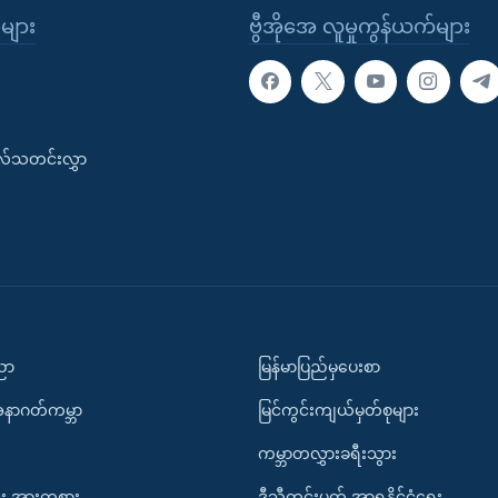
ုများ
ဗွီအိုအေ လူမှုကွန်ယက်များ
းလ်သတင်းလွှာ
ပညာ
မြန်မာပြည်မှပေးစာ
အနာဂတ်ကမ္ဘာ
မြင်ကွင်းကျယ်မှတ်စုများ
ကမ္ဘာတလွှားခရီးသွား
း အားကစား
ဒီသီတင်းပတ် အာရှနိုင်ငံရေး