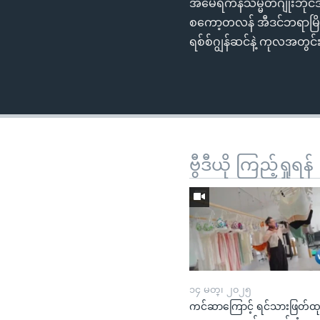
အမေရိကန်သမ္မတဂျိုးဘိုင်
စကော့တလန် အီဒင်ဘရာမြို့ကိ
ရစ်စ်ဂျွန်ဆင်နဲ့ ကုလအတွင်
ဗွီဒီယို ကြည့်ရှုရန်
၁၄ မတ္၊ ၂၀၂၅
ကင်ဆာကြောင့် ရင်သားဖြတ်ထ