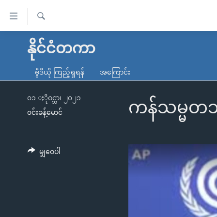
သုံး
ရ
ရှာဖွေ
လွယ်ကူ
မူလစာမျက်နှာ
နိုင်ငံတကာ
ရ
စေ
မြန်မာ
လာ
ဗွီဒီယို ကြည့်ရှုရန်
အကြောင်း
သည့်
ဒ်
ကမ္ဘာ့သတင်းများ
Link
ဗွီဒီယို
နိုင်ငံတကာ
၀၁ ႏိုဝင္ဘာ၊ ၂၀၂၁
ကန်သမ္မတဘ
များ
၀င်းခန့်မောင်
သတင်းလွတ်လပ်ခွင့်
အမေရိကန်
ပင်မ
ရပ်ဝန်းတခု လမ်းတခု အလွန်
တရုတ်
အကြောင်းအရာ
အင်္ဂလိပ်စာလေ့လာမယ်
အစ္စရေး-ပါလက်စတိုင်း
မျှဝေပါ
သို့
အပတ်စဉ်ကဏ္ဍများ
အမေရိကန်သုံးအီဒီယံ
ကျော်
ကြည့်
ရေဒီယိုနှင့်ရုပ်သံ အချက်အလက်များ
မကြေးမုံရဲ့ အင်္ဂလိပ်စာ
ရေဒီယို
ရန်
ရေဒီယို/တီဗွီအစီအစဉ်
ရုပ်ရှင်ထဲက အင်္ဂလိပ်စာ
တီဗွီ
ပင်မ