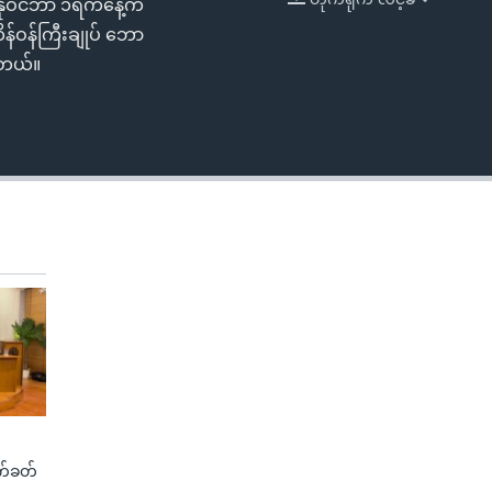
နိုဝင်ဘာ ၁ရက်နေ့က
EMBED
ိန်ဝန်ကြီးချုပ် ဘော
ပါတယ်။
က်ခတ်