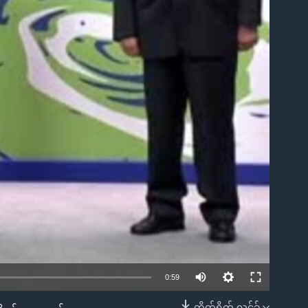
0:59
တိုက်ရိုက် လင့်ခ်