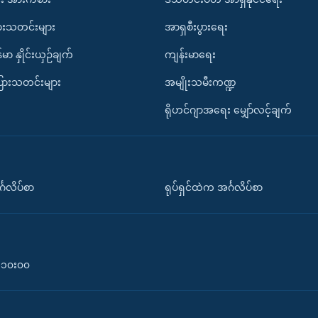
ားသတင်းများ
အာရှစီးပွားရေး
်မာ နှိုင်းယှဉ်ချက်
ကျန်းမာရေး
ပြားသတင်းများ
အမျိုးသမီးကဏ္ဍ
ရိုဟင်ဂျာအရေး မျှော်လင့်ချက်
်္ဂလိပ်စာ
ရုပ်ရှင်ထဲက အင်္ဂလိပ်စာ
၀-၁၀း၀၀