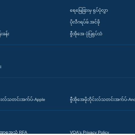
ရေမြေခြားမှ ရုပ်ပုံလွှာ
ပိုလီဂရပ်ဖ်.အင်ဖို
်းခန်း
ဗွီအိုအေ ပုံပြရုပ်သံ
း
ိုင်းလ်သတင်းအက်ပ်-Apple
ဗွီအိုအေမိုဘိုင်းလ်သတင်းအက်ပ်-An
 အာရှအသံ RFA
VOA's Privacy Policy