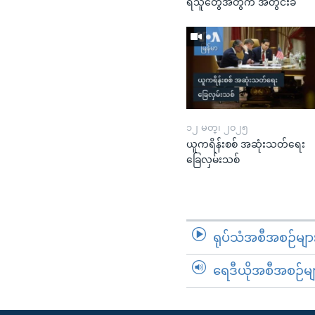
ရသူတွေအတွက် အတွင်းခံ
၁၂ မတ္၊ ၂၀၂၅
ယူကရိန်းစစ် အဆုံးသတ်ရေး
ခြေလှမ်းသစ်
ရုပ်သံအစီအစဉ်မျာ
ရေဒီယိုအစီအစဉ်မျ