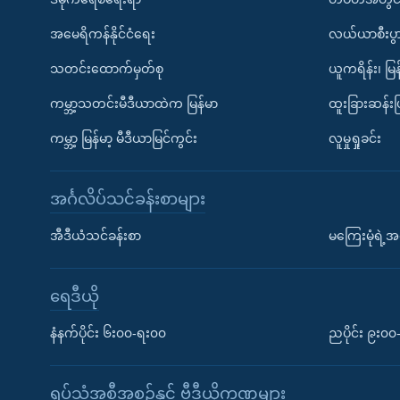
အမေရိကန်နိုင်ငံရေး
လယ်ယာစီးပွ
သတင်းထောက်မှတ်စု
ယူကရိန်း၊ မြန
ကမ္ဘာ့သတင်းမီဒီယာထဲက မြန်မာ
ထူးခြားဆန်း
ကမ္ဘာ့ မြန်မာ့ မီဒီယာမြင်ကွင်း
လူမှုရှုခင်း
အင်္ဂလိပ်သင်ခန်းစာများ
အီဒီယံသင်ခန်းစာ
မကြေးမုံရဲ့အင
ရေဒီယို
နံနက်ပိုင်း ၆း၀၀-ရး၀၀
ညပိုင်း ၉း၀
ရုပ်သံအစီအစဉ်နှင့် ဗွီဒီယိုကဏ္ဍများ