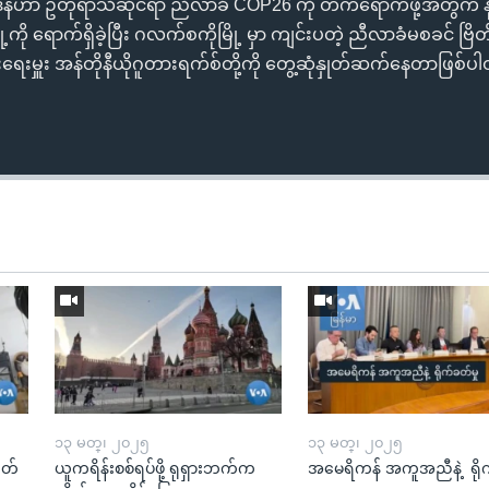
ဒန်ဟာ ဥတုရာသီဆိုင်ရာ ညီလာခံ COP26 ကို တက်ရောက်ဖို့အတွက် 
ု ရောက်ရှိခဲ့ပြီး ဂလက်စကိုမြို့ မှာ ကျင်းပတဲ့ ညီလာခံမစခင် ဗြိတ
းရေးမှူး အန်တိုနီယိုဂူတားရက်စ်တို့ကို တွေ့ဆုံနှုတ်ဆက်နေတာဖြစ်
၁၃ မတ္၊ ၂၀၂၅
၁၃ မတ္၊ ၂၀၂၅
ုတ်
ယူကရိန်းစစ်ရပ်ဖို့ ရုရှားဘက်က
အမေရိကန် အကူအညီနဲ့ ရို