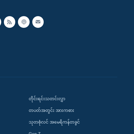
တိုင်းရင်းသတင်းလွှာ
တပတ်အတွင်း အားကစား
သုတစုံလင် အမေရိကန်တခွင်
Gen Z