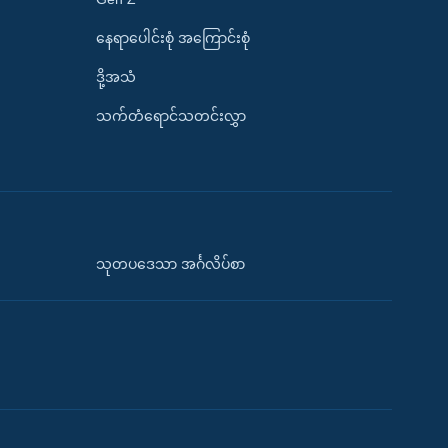
နေရာပေါင်းစုံ အကြောင်းစုံ
ဒို့အသံ
သက်တံရောင်သတင်းလွှာ
သုတပဒေသာ အင်္ဂလိပ်စာ