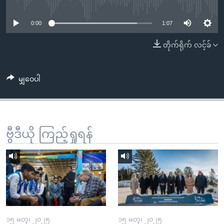
No media source currently available
အ
သုတပဒေသာ အင်္ဂလိပ်စာ
ညွန်း
Learning English
0:00
1:07
စာမျက်နှာ
သို့
ဗွီအိုအေ လူမှုကွန်ယက်များ
တိုက်ရိုက် လင့်ခ်
ကျော်
ကြည့်
မျှဝေပါ
ရန်
ဘာသာစကားများ
ရှာဖွေ
ရန်
နေရာ
ဗွီဒီယို ကြည့်ရှုရန်
သို့
ကျော်
ရန်
၁၅ မတ္၊ ၂၀၂၅
၁၅ မတ္၊ ၂၀၂၅