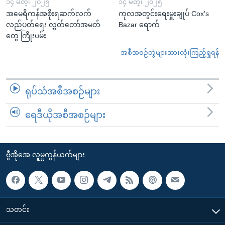
၁၄ မတ္၊ ၂၀၂၅
၁၄ မတ္၊ ၂၀၂၅
အမေရိကန်အစိုးရဆက်လက်
ကုလအတွင်းရေးမှူးချုပ် Cox's
လည်ပတ်ရေး လွှတ်တော်အမတ်
Bazar ရောက်
တွေ ကြိုးပမ်း
အစီအစဉ်တွဲများအားလုံးကြည့်ရှုရန်
ရုပ်သံအစီအစဉ်များ
ရေဒီယိုအစီအစဉ်များ
ဗွီအိုအေ လူမှုကွန်ယက်များ
သတင်း