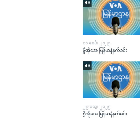
၀၁ ဧၿပီ၊ ၂၀၂၅
ဗွီအိုအေ မြန်မာနံနက်ခင်း
၂၉ မတ္၊ ၂၀၂၅
ဗွီအိုအေ မြန်မာနံနက်ခင်း