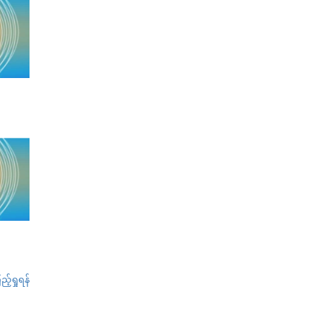
်ရှုရန်