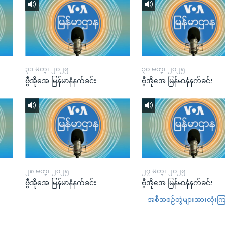
၃၁ မတ္၊ ၂၀၂၅
၃၀ မတ္၊ ၂၀၂၅
ဗွီအိုအေ မြန်မာနံနက်ခင်း
ဗွီအိုအေ မြန်မာနံနက်ခင်း
၂၈ မတ္၊ ၂၀၂၅
၂၇ မတ္၊ ၂၀၂၅
ဗွီအိုအေ မြန်မာနံနက်ခင်း
ဗွီအိုအေ မြန်မာနံနက်ခင်း
အစီအစဉ်တွဲများအားလုံးကြည့