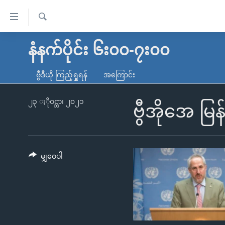
သုံး
ရ
ရှာဖွေ
လွယ်ကူ
မူလစာမျက်နှာ
နံနက်ပိုင်း ၆း၀၀-၇း၀၀
ရ
စေ
မြန်မာ
လာ
ဗွီဒီယို ကြည့်ရှုရန်
အကြောင်း
သည့်
ဒ်
ကမ္ဘာ့သတင်းများ
Link
ဗွီဒီယို
နိုင်ငံတကာ
၂၃ ႏိုဝင္ဘာ၊ ၂၀၂၁
ဗွီအိုအေ မြန
များ
သတင်းလွတ်လပ်ခွင့်
အမေရိကန်
ပင်မ
ရပ်ဝန်းတခု လမ်းတခု အလွန်
တရုတ်
အကြောင်းအရာ
အင်္ဂလိပ်စာလေ့လာမယ်
အစ္စရေး-ပါလက်စတိုင်း
မျှဝေပါ
သို့
အပတ်စဉ်ကဏ္ဍများ
အမေရိကန်သုံးအီဒီယံ
ကျော်
ကြည့်
ရေဒီယိုနှင့်ရုပ်သံ အချက်အလက်များ
မကြေးမုံရဲ့ အင်္ဂလိပ်စာ
ရေဒီယို
ရန်
ရေဒီယို/တီဗွီအစီအစဉ်
ရုပ်ရှင်ထဲက အင်္ဂလိပ်စာ
တီဗွီ
ပင်မ