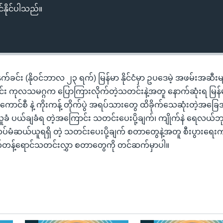
်နိုင်ပါသည်။
ဂါနံနက်ခင်း (နိုဝင်ဘာလ ၂၃ ရက်) မြန်မာ နိုင်ငံမှာ ဥပဒေမဲ့ အဖမ်းအဆီးမ
ောင်း ကုလသမဂ္ဂက ပြောကြားလိုက်တဲ့သတင်းနဲ့အတူ နောက်ဆုံးရ မြန်မ
ောင်စီ နဲ့ ကိုးကန့် တိုက်ပွဲ အရပ်သားတွေ ထိခိုက်သေဆုံးတဲ့အခြ
အယူခံ ပယ်ချခံရ တဲ့အကြောင်း သတင်းပေးပို့ချက်၊ ကျိုက်နဲ ရေလယ်ဘု
မံဆယ်ယူရရှိ တဲ့ သတင်းပေးပို့ချက် စတာတွေနဲ့အတူ စီးပွားရေး
တန့်ရောင်သတင်းလွှာ စတာတွေကို တင်ဆက်မှာပါ။