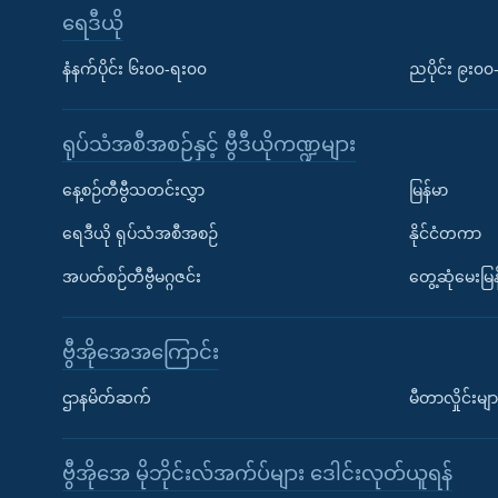
ရေဒီယို
နံနက်ပိုင်း ၆း၀၀-ရး၀၀
ညပိုင်း ၉း၀
ရုပ်သံအစီအစဉ်နှင့် ဗွီဒီယိုကဏ္ဍများ
နေ့စဉ်တီဗွီသတင်းလွှာ
မြန်မာ
ရေဒီယို ရုပ်သံအစီအစဉ်
နိုင်ငံတကာ
အပတ်စဉ်တီဗွီမဂ္ဂဇင်း
တွေ့ဆုံမေးမြန
ဗွီအိုအေအကြောင်း
ဌာနမိတ်ဆက်
မီတာလှိုင်းမျာ
ဗွီအိုအေ မိုဘိုင်းလ်အက်ပ်များ ဒေါင်းလုတ်ယူရန်
Learning English