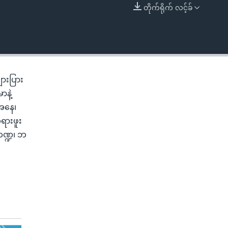
တိုက်ရိုက် လင့်ခ်
EMBED
ျားပြား
ာနဲ့
ေအနေ၊
ရားဖူး
ကဏ္ဍ၊ ဘ