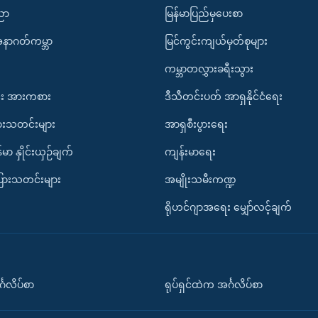
ပညာ
မြန်မာပြည်မှပေးစာ
အနာဂတ်ကမ္ဘာ
မြင်ကွင်းကျယ်မှတ်စုများ
ကမ္ဘာတလွှားခရီးသွား
း အားကစား
ဒီသီတင်းပတ် အာရှနိုင်ငံရေး
ားသတင်းများ
အာရှစီးပွားရေး
်မာ နှိုင်းယှဉ်ချက်
ကျန်းမာရေး
ပြားသတင်းများ
အမျိုးသမီးကဏ္ဍ
ရိုဟင်ဂျာအရေး မျှော်လင့်ချက်
်္ဂလိပ်စာ
ရုပ်ရှင်ထဲက အင်္ဂလိပ်စာ