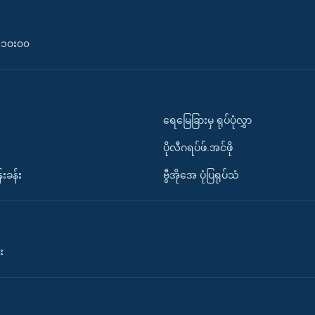
၀-၁၀း၀၀
ရေမြေခြားမှ ရုပ်ပုံလွှာ
ပိုလီဂရပ်ဖ်.အင်ဖို
်းခန်း
ဗွီအိုအေ ပုံပြရုပ်သံ
း