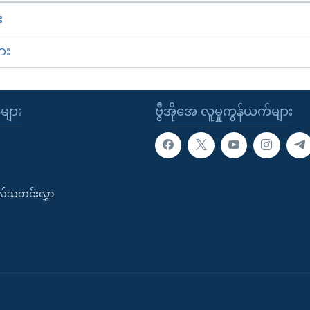
း
ား
ုများ
ဗွီအိုအေ လူမှုကွန်ယက်များ
းလ်သတင်းလွှာ