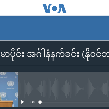
SUBSCRIBE
်မာပိုင်း အင်္ဂါနံနက်ခင်း (နို
Apple Podcasts
Spotify
ရယူရန်
No media source currently availa
0:00