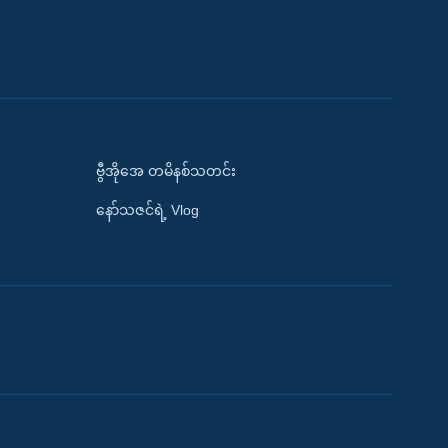
ဗွီအိုအေ တမိနစ်သတင်း
နော်သဇင်ရဲ့ Vlog