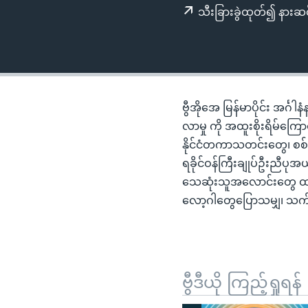
သုတပဒေသာ အင်္ဂလိပ်စာ
အ
သီးခြားခွဲထုတ်၍ နားဆင
ညွန်း
စာမျက်နှာ
သို့
ကျော်
ကြည့်
ဗွီအိုအေ မြန်မာပိုင်း အင်္
ရန်
လာမှု ကို အထူးစိုးရိမ်ကြ
ရှာဖွေ
နိုင်ငံတကာသတင်းတွေ၊ စစ်က
ရန်
ရခိုင်ဝန်ကြီးချုပ်ဦးညီပု
နေရာ
သေဆုံးသူအလောင်းတွေ ထပ်
သို့
လော့ဂါတွေပြောသမျှ၊ သက်
ကျော်
ရန်
ဗွီဒီယို ကြည့်ရှုရန်