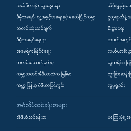
အယ်ဒီတာနဲ့ ဆွေးနွေးခန်း
သိပ္ပံနဲ့နည်း
ဒီမိုကရေစီ၊ လူ့အခွင့်အရေးနှင့် ခေတ်ပြိုင်ကမ္ဘာ
ဥတုရာသီနဲ့ 
သတင်းသုံးသပ်ချက်
စီးပွားရေး
ဒီမိုကရေစီရေးရာ
တပတ်အတွင်
အမေရိကန်နိုင်ငံရေး
လယ်ယာစီးပွ
သတင်းထောက်မှတ်စု
ယူကရိန်း၊ မြန
ကမ္ဘာ့သတင်းမီဒီယာထဲက မြန်မာ
ထူးခြားဆန်း
ကမ္ဘာ့ မြန်မာ့ မီဒီယာမြင်ကွင်း
လူမှုရှုခင်း
အင်္ဂလိပ်သင်ခန်းစာများ
အီဒီယံသင်ခန်းစာ
မကြေးမုံရဲ့အင