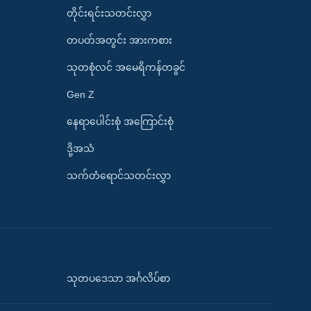
တိုင်းရင်းသတင်းလွှာ
တပတ်အတွင်း အားကစား
သုတစုံလင် အမေရိကန်တခွင်
Gen Z
နေရာပေါင်းစုံ အကြောင်းစုံ
ဒို့အသံ
သက်တံရောင်သတင်းလွှာ
သုတပဒေသာ အင်္ဂလိပ်စာ