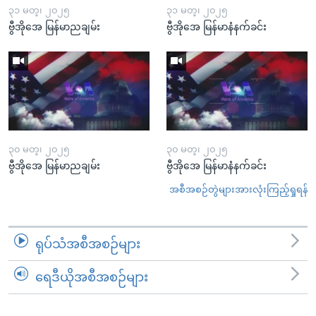
၃၁ မတ္၊ ၂၀၂၅
၃၁ မတ္၊ ၂၀၂၅
ဗွီအိုအေ မြန်မာညချမ်း
ဗွီအိုအေ မြန်မာနံနက်ခင်း
၃၀ မတ္၊ ၂၀၂၅
၃၀ မတ္၊ ၂၀၂၅
ဗွီအိုအေ မြန်မာညချမ်း
ဗွီအိုအေ မြန်မာနံနက်ခင်း
အစီအစဉ်တွဲများအားလုံးကြည့်ရှုရန်
ရုပ်သံအစီအစဉ်များ
ရေဒီယိုအစီအစဉ်များ