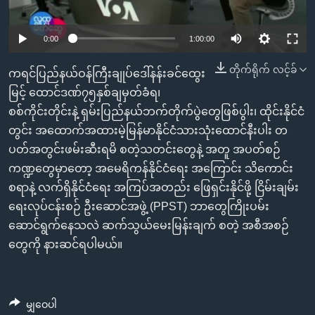
အ
သုတပဒေသာ အင်္ဂလိပ်စာ
ညွန်း
Learning English
0:00
1:00:00
စာမျက်နှာ
သို့
ဗွီအိုအေ လူမှုကွန်ယက်များ
တိုက်ရိုက် လင့်ခ်
ကရင်ပြည်နယ်ဝန်ကြီးချုပ်ဒေါ်နန်းခင်ထွေး
ကျော်
မြင့် ထောင်ဒဏ်၇၅နှစ်ချမှတ်ခံရ၊
ကြည့်
စစ်ကိုင်းတိုင်းနဲ့ ရှမ်းပြည်နယ်ဘက်တိုက်ပွဲတွေဖြစ်ပွါး၊ ထိုင်းနိုင်ငံ
ရန်
ဘာသာစကားများ
တွင်း အထောက်အထားမဲ့မြန်မာနိုင်ငံသားသုံးထောင်နီးပါး တ
ရှာဖွေ
ပတ်အတွင်းဖမ်းဆီးရမိ စတဲ့သတင်းတွေနဲ့ အတူ အပတ်စဉ်
ရန်
ကဏ္ဍတွေမှာတော့ အမေရိကန်နိုင်ငံရေး အကြောင်း သိကောင်း
နေရာ
စရာနဲ့ လက်ရှိနိုင်ငံရေး အကြပ်အတည်း ဖြေရှင်းနိုင်ဖို့ ငြိမ်းချမ်း
သို့
ရေးလုပ်ငန်းစဉ် ဦးဆောင်အဖွဲ့ (PPST) ဘာတွေကြိုးပမ်း
ကျော်
ဆောင်ရွက်နေသလဲ ဆက်သွယ်မေးမြန်းချက် စတဲ့ အစီအစဉ်
ရန်
တွေကို နားဆင်ရပါမယ်။
မျှဝေပါ