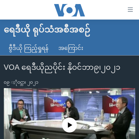
သုံး
ရ
လွယ်ကူ
ရေဒီယို ရုပ်သံအစီအစဉ်
မူလစာမျက်နှာ
စေ
မြန်မာ
ဗွီဒီယို ကြည့်ရှုရန်
အကြောင်း
သည့်
ကမ္ဘာ့သတင်းများ
Link
VOA ရေဒီယိုညပိုင်း နိုဝင်ဘာ၉၊၂၀၂၁
ဗွီဒီယို
နိုင်ငံတကာ
များ
သတင်းလွတ်လပ်ခွင့်
အမေရိကန်
ပင်မ
၀၉ ႏိုဝင္ဘာ၊ ၂၀၂၁
ရပ်ဝန်းတခု လမ်းတခု အလွန်
တရုတ်
အကြောင်းအရာ
သို့
အင်္ဂလိပ်စာလေ့လာမယ်
အစ္စရေး-ပါလက်စတိုင်း
ကျော်
အပတ်စဉ်ကဏ္ဍများ
အမေရိကန်သုံးအီဒီယံ
ကြည့်
ရေဒီယိုနှင့်ရုပ်သံ အချက်အလက်များ
မကြေးမုံရဲ့ အင်္ဂလိပ်စာ
ရေဒီယို
ရန်
No media source currently available
ပင်မ
ရေဒီယို/တီဗွီအစီအစဉ်
ရုပ်ရှင်ထဲက အင်္ဂလိပ်စာ
တီဗွီ