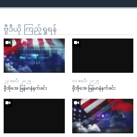
ဗွီဒီယို ကြည့်ရှုရန်
၂၃ ဧၿပီ၊ ၂၀၂၅
၀၁ ဧၿပီ၊ ၂၀၂၅
ဗွီအိုအေ မြန်မာနံနက်ခင်း
ဗွီအိုအေ မြန်မာနံနက်ခင်း