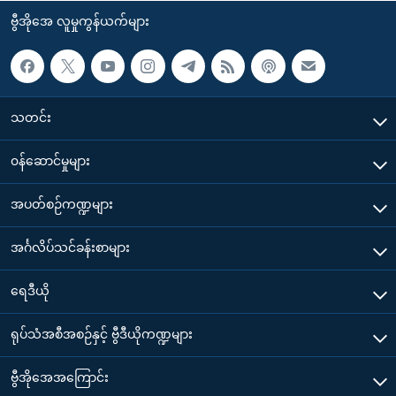
ဗွီအိုအေ လူမှုကွန်ယက်များ
သတင်း
၀န်ဆောင်မှုများ
အပတ်စဉ်ကဏ္ဍများ
အင်္ဂလိပ်သင်ခန်းစာများ
ရေဒီယို
ရုပ်သံအစီအစဉ်နှင့် ဗွီဒီယိုကဏ္ဍများ
ဗွီအိုအေအကြောင်း