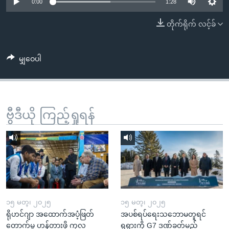
အ
0:00
1:28
သုတပဒေသာ အင်္ဂလိပ်စာ
ညွန်း
Learning English
တိုက်ရိုက် လင့်ခ်
စာမျက်နှာ
သို့
ဗွီအိုအေ လူမှုကွန်ယက်များ
ကျော်
မျှဝေပါ
ကြည့်
ရန်
ဘာသာစကားများ
ရှာဖွေ
ဗွီဒီယို ကြည့်ရှုရန်
ရန်
နေရာ
သို့
ကျော်
ရန်
၁၅ မတ္၊ ၂၀၂၅
၁၅ မတ္၊ ၂၀၂၅
ရိုဟင်ဂျာ အထောက်အပံ့ဖြတ်
အပစ်ရပ်ရေးသဘောမတူရင်
တောက်မှု ဟန့်တားဖို့ ကုလ
ရုရှားကို G7 ဒဏ်ခတ်မည်