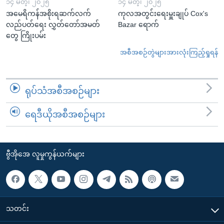
၁၄ မတ္၊ ၂၀၂၅
၁၄ မတ္၊ ၂၀၂၅
အမေရိကန်အစိုးရဆက်လက်
ကုလအတွင်းရေးမှူးချုပ် Cox's
လည်ပတ်ရေး လွှတ်တော်အမတ်
Bazar ရောက်
တွေ ကြိုးပမ်း
အစီအစဉ်တွဲများအားလုံးကြည့်ရှုရန်
ရုပ်သံအစီအစဉ်များ
ရေဒီယိုအစီအစဉ်များ
ဗွီအိုအေ လူမှုကွန်ယက်များ
သတင်း