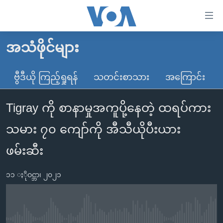
သုံး
ရ
လွယ်ကူ
အသံဖိုင်များ
မူလစာမျက်နှာ
စေ
မြန်မာ
ဗွီဒီယို ကြည့်ရှုရန်
သတင်းစာသား
အကြောင်း
သည့်
ကမ္ဘာ့သတင်းများ
Link
Tigray ကို စာနာမှုအကူပို့နေတဲ့ ထရပ်ကား
ဗွီဒီယို
နိုင်ငံတကာ
များ
သတင်းလွတ်လပ်ခွင့်
အမေရိကန်
သမား ၇၀ ကျော်ကို အီသီယိုပီးယား
ပင်မ
ရပ်ဝန်းတခု လမ်းတခု အလွန်
တရုတ်
အကြောင်းအရာ
ဖမ်းဆီး
သို့
အင်္ဂလိပ်စာလေ့လာမယ်
အစ္စရေး-ပါလက်စတိုင်း
ကျော်
၁၁ ႏိုဝင္ဘာ၊ ၂၀၂၁
အပတ်စဉ်ကဏ္ဍများ
အမေရိကန်သုံးအီဒီယံ
ကြည့်
ရေဒီယိုနှင့်ရုပ်သံ အချက်အလက်များ
မကြေးမုံရဲ့ အင်္ဂလိပ်စာ
ရေဒီယို
ရန်
ပင်မ
ရေဒီယို/တီဗွီအစီအစဉ်
ရုပ်ရှင်ထဲက အင်္ဂလိပ်စာ
တီဗွီ