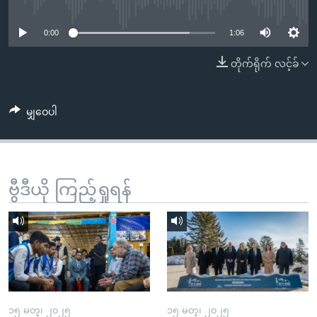
No media source currently available
အ
သုတပဒေသာ အင်္ဂလိပ်စာ
ညွန်း
Learning English
0:00
1:06
စာမျက်နှာ
သို့
ဗွီအိုအေ လူမှုကွန်ယက်များ
တိုက်ရိုက် လင့်ခ်
ကျော်
ကြည့်
မျှဝေပါ
ရန်
ဘာသာစကားများ
ရှာဖွေ
ရန်
နေရာ
ဗွီဒီယို ကြည့်ရှုရန်
သို့
ကျော်
ရန်
၁၅ မတ္၊ ၂၀၂၅
၁၅ မတ္၊ ၂၀၂၅