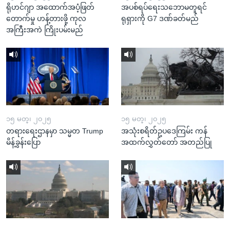
ရိုဟင်ဂျာ အထောက်အပံ့ဖြတ်
အပစ်ရပ်ရေးသဘောမတူရင်
တောက်မှု ဟန့်တားဖို့ ကုလ
ရုရှားကို G7 ဒဏ်ခတ်မည်
အကြီးအကဲ ကြိုးပမ်းမည်
၁၅ မတ္၊ ၂၀၂၅
၁၅ မတ္၊ ၂၀၂၅
တရားရေးဌာနမှာ သမ္မတ Trump
အသုံးစရိတ်ဥပဒေကြမ်း ကန်
မိန့်ခွန်းပြော
အထက်လွှတ်တော် အတည်ပြု