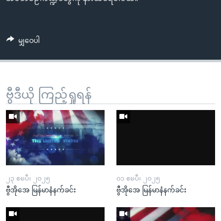
မျှဝေပါ
ဗွီဒီယို ကြည့်ရှုရန်
၂၃ ဧၿပီ၊ ၂၀၂၅
၀၁ ဧၿပီ၊ ၂၀၂၅
ဗွီအိုအေ မြန်မာနံနက်ခင်း
ဗွီအိုအေ မြန်မာနံနက်ခင်း