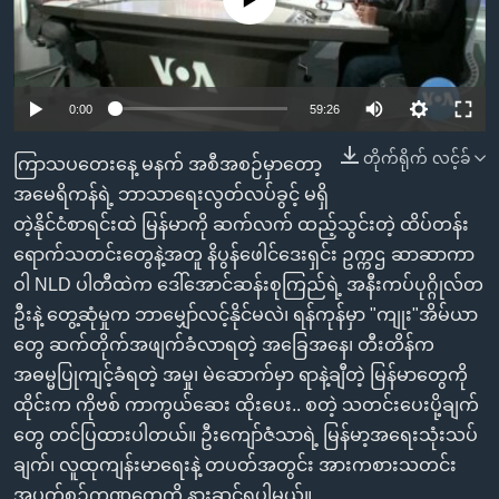
အ
သုတပဒေသာ အင်္ဂလိပ်စာ
ညွန်း
Learning English
စာမျက်နှာ
သို့
ဗွီအိုအေ လူမှုကွန်ယက်များ
0:00
59:26
ကျော်
ကြည့်
တိုက်ရိုက် လင့်ခ်
ကြာသပတေးနေ့ မနက် အစီအစဉ်မှာတော့
ရန်
အမေရိကန်ရဲ့ ဘာသာရေးလွတ်လပ်ခွင့် မရှိ
ဘာသာစကားများ
ရှာဖွေ
တဲ့နိုင်ငံစာရင်းထဲ မြန်မာကို ဆက်လက် ထည့်သွင်းတဲ့ ထိပ်တန်း
ရန်
ရောက်သတင်းတွေနဲ့အတူ နိပွန်ဖေါင်ဒေးရှင်း ဥက္ကဌ ဆာဆာကာ
နေရာ
ဝါ NLD ပါတီထဲက ဒေါ်အောင်ဆန်းစုကြည်ရဲ့ အနီးကပ်ပုဂ္ဂိုလ်တ
သို့
ဦးနဲ့ တွေ့ဆုံမှုက ဘာမျှော်လင့်နိုင်မလဲ၊ ရန်ကုန်မှာ "ကျုး"အိမ်ယာ
ကျော်
တွေ ဆက်တိုက်အဖျက်ခံလာရတဲ့ အခြေအနေ၊ တီးတိန်က
ရန်
အဓမ္မပြုကျင့်ခံရတဲ့ အမှု၊ မဲဆောက်မှာ ရာနဲ့ချီတဲ့ မြန်မာတွေကို
ထိုင်းက ကိုဗစ် ကာကွယ်ဆေး ထိုးပေး.. စတဲ့ သတင်းပေးပို့ချက်
တွေ တင်ပြထားပါတယ်။ ဦးကျော်ဇံသာရဲ့ မြန်မာ့အရေးသုံးသပ်
ချက်၊ လူထုကျန်းမာရေးနဲ့ တပတ်အတွင်း အားကစားသတင်း
အပတ်စဉ်ကဏ္ဍတွေကို နားဆင်ရပါမယ်။