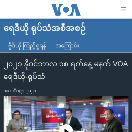
သုံး
ရ
လွယ်ကူ
ရေဒီယို ရုပ်သံအစီအစဉ်
မူလစာမျက်နှာ
စေ
မြန်မာ
ဗွီဒီယို ကြည့်ရှုရန်
အကြောင်း
သည့်
ကမ္ဘာ့သတင်းများ
Link
၂၀၂၁ နိုဝင်ဘာလ ၁၈ ရက်နေ့ မနက် VOA
ဗွီဒီယို
နိုင်ငံတကာ
များ
သတင်းလွတ်လပ်ခွင့်
အမေရိကန်
ရေဒီယို-ရုပ်သံ
ပင်မ
ရပ်ဝန်းတခု လမ်းတခု အလွန်
တရုတ်
အကြောင်းအရာ
၁၈ ႏိုဝင္ဘာ၊ ၂၀၂၁
သို့
အင်္ဂလိပ်စာလေ့လာမယ်
အစ္စရေး-ပါလက်စတိုင်း
ကျော်
အပတ်စဉ်ကဏ္ဍများ
အမေရိကန်သုံးအီဒီယံ
ကြည့်
ရေဒီယိုနှင့်ရုပ်သံ အချက်အလက်များ
မကြေးမုံရဲ့ အင်္ဂလိပ်စာ
ရေဒီယို
ရန်
ပင်မ
ရေဒီယို/တီဗွီအစီအစဉ်
ရုပ်ရှင်ထဲက အင်္ဂလိပ်စာ
တီဗွီ
No media source currently available