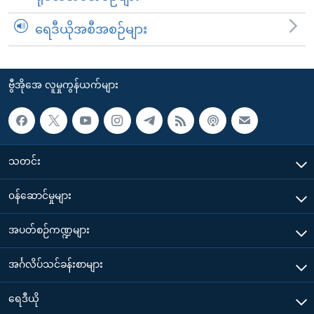
ရေဒီယိုအစီအစဉ်များ
ဗွီအိုအေ လူမှုကွန်ယက်များ
သတင်း
၀န်ဆောင်မှုများ
အပတ်စဉ်ကဏ္ဍများ
အင်္ဂလိပ်သင်ခန်းစာများ
ရေဒီယို