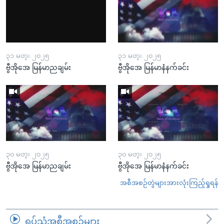
၃၁ မတ္၊ ၂၀၂၅
၃၁ မတ္၊ ၂၀၂၅
ဗွီအိုအေ မြန်မာညချမ်း
ဗွီအိုအေ မြန်မာနံနက်ခင်း
၃၀ မတ္၊ ၂၀၂၅
၃၀ မတ္၊ ၂၀၂၅
ဗွီအိုအေ မြန်မာညချမ်း
ဗွီအိုအေ မြန်မာနံနက်ခင်း
အစီအစဉ်တွဲများအားလုံးကြည့်ရှုရန်
ရုပ်သံအစီအစဉ်များ