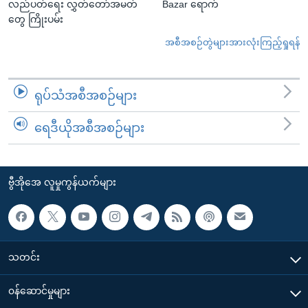
လည်ပတ်ရေး လွှတ်တော်အမတ်
Bazar ရောက်
တွေ ကြိုးပမ်း
အစီအစဉ်တွဲများအားလုံးကြည့်ရှုရန်
ရုပ်သံအစီအစဉ်များ
ရေဒီယိုအစီအစဉ်များ
ဗွီအိုအေ လူမှုကွန်ယက်များ
သတင်း
၀န်ဆောင်မှုများ