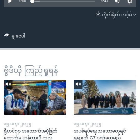
အ
0:00
5:43
သုတပဒေသာ အင်္ဂလိပ်စာ
ညွန်း
Learning English
တိုက်ရိုက် လင့်ခ်
စာမျက်နှာ
သို့
ဗွီအိုအေ လူမှုကွန်ယက်များ
ကျော်
မျှဝေပါ
ကြည့်
ရန်
ဘာသာစကားများ
ရှာဖွေ
ဗွီဒီယို ကြည့်ရှုရန်
ရန်
နေရာ
သို့
ကျော်
ရန်
၁၅ မတ္၊ ၂၀၂၅
၁၅ မတ္၊ ၂၀၂၅
ရိုဟင်ဂျာ အထောက်အပံ့ဖြတ်
အပစ်ရပ်ရေးသဘောမတူရင်
တောက်မှု ဟန့်တားဖို့ ကုလ
ရုရှားကို G7 ဒဏ်ခတ်မည်