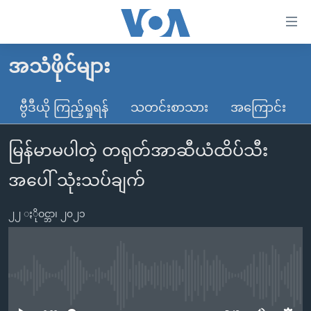
သုံး
ရ
လွယ်ကူ
အသံဖိုင်များ
မူလစာမျက်နှာ
စေ
မြန်မာ
ဗွီဒီယို ကြည့်ရှုရန်
သတင်းစာသား
အကြောင်း
သည့်
ကမ္ဘာ့သတင်းများ
Link
မြန်မာမပါတဲ့ တရုတ်အာဆီယံထိပ်သီး
ဗွီဒီယို
နိုင်ငံတကာ
များ
သတင်းလွတ်လပ်ခွင့်
အမေရိကန်
အပေါ် သုံးသပ်ချက်
ပင်မ
ရပ်ဝန်းတခု လမ်းတခု အလွန်
တရုတ်
အကြောင်းအရာ
၂၂ ႏိုဝင္ဘာ၊ ၂၀၂၁
သို့
အင်္ဂလိပ်စာလေ့လာမယ်
အစ္စရေး-ပါလက်စတိုင်း
ကျော်
အပတ်စဉ်ကဏ္ဍများ
အမေရိကန်သုံးအီဒီယံ
ကြည့်
ရေဒီယိုနှင့်ရုပ်သံ အချက်အလက်များ
မကြေးမုံရဲ့ အင်္ဂလိပ်စာ
ရေဒီယို
ရန်
No media source currently available
ပင်မ
ရေဒီယို/တီဗွီအစီအစဉ်
ရုပ်ရှင်ထဲက အင်္ဂလိပ်စာ
တီဗွီ