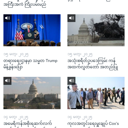
အကြီးအကဲ ကြိုးပမ်းမည်
၁၅ မတ္၊ ၂၀၂၅
၁၅ မတ္၊ ၂၀၂၅
တရားရေးဌာနမှာ သမ္မတ Trump
အသုံးစရိတ်ဥပဒေကြမ်း ကန်
မိန့်ခွန်းပြော
အထက်လွှတ်တော် အတည်ပြု
၁၄ မတ္၊ ၂၀၂၅
၁၄ မတ္၊ ၂၀၂၅
အမေရိကန်အစိုးရဆက်လက်
ကုလအတွင်းရေးမှူးချုပ် Cox's