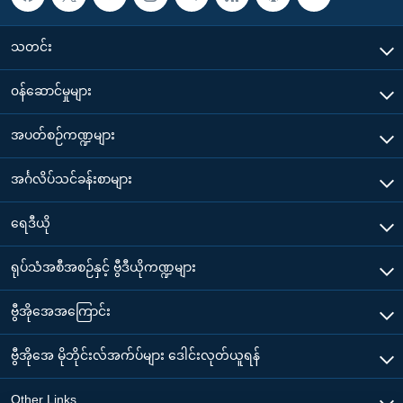
သတင်း
၀န်ဆောင်မှုများ
အပတ်စဉ်ကဏ္ဍများ
အင်္ဂလိပ်သင်ခန်းစာများ
ရေဒီယို
ရုပ်သံအစီအစဉ်နှင့် ဗွီဒီယိုကဏ္ဍများ
ဗွီအိုအေအကြောင်း
ဗွီအိုအေ မိုဘိုင်းလ်အက်ပ်များ ဒေါင်းလုတ်ယူရန်
Other Links