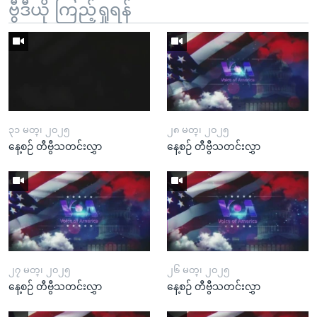
ဗွီဒီယို ကြည့်ရှုရန်
၃၁ မတ္၊ ၂၀၂၅
၂၈ မတ္၊ ၂၀၂၅
နေ့စဉ် တီဗွီသတင်းလွှာ
နေ့စဉ် တီဗွီသတင်းလွှာ
၂၇ မတ္၊ ၂၀၂၅
၂၆ မတ္၊ ၂၀၂၅
နေ့စဉ် တီဗွီသတင်းလွှာ
နေ့စဉ် တီဗွီသတင်းလွှာ