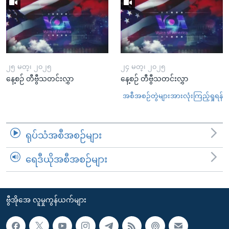
၂၅ မတ္၊ ၂၀၂၅
၂၄ မတ္၊ ၂၀၂၅
နေ့စဉ် တီဗွီသတင်းလွှာ
နေ့စဉ် တီဗွီသတင်းလွှာ
အစီအစဉ်တွဲများအားလုံးကြည့်ရှုရန်
ရုပ်သံအစီအစဉ်များ
ရေဒီယိုအစီအစဉ်များ
ဗွီအိုအေ လူမှုကွန်ယက်များ