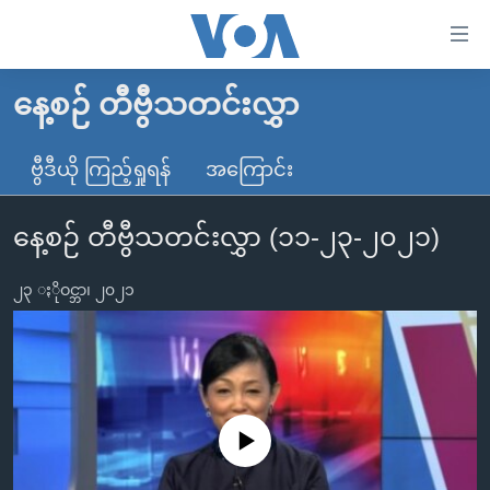
သုံး
ရ
လွယ်ကူ
နေ့စဉ် တီဗွီသတင်းလွှာ
မူလစာမျက်နှာ
စေ
မြန်မာ
ဗွီဒီယို ကြည့်ရှုရန်
အကြောင်း
သည့်
ကမ္ဘာ့သတင်းများ
Link
နေ့စဉ် တီဗွီသတင်းလွှာ (၁၁-၂၃-၂၀၂၁)
ဗွီဒီယို
နိုင်ငံတကာ
များ
သတင်းလွတ်လပ်ခွင့်
အမေရိကန်
ပင်မ
၂၃ ႏိုဝင္ဘာ၊ ၂၀၂၁
ရပ်ဝန်းတခု လမ်းတခု အလွန်
တရုတ်
အကြောင်းအရာ
သို့
အင်္ဂလိပ်စာလေ့လာမယ်
အစ္စရေး-ပါလက်စတိုင်း
ကျော်
အပတ်စဉ်ကဏ္ဍများ
အမေရိကန်သုံးအီဒီယံ
ကြည့်
ရေဒီယိုနှင့်ရုပ်သံ အချက်အလက်များ
မကြေးမုံရဲ့ အင်္ဂလိပ်စာ
ရေဒီယို
ရန်
No media source currently available
ပင်မ
ရေဒီယို/တီဗွီအစီအစဉ်
ရုပ်ရှင်ထဲက အင်္ဂလိပ်စာ
တီဗွီ