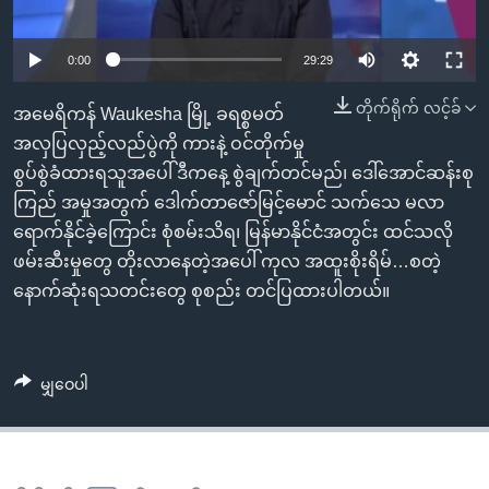
အ
သုတပဒေသာ အင်္ဂလိပ်စာ
ညွန်း
Learning English
0:00
29:29
စာမျက်နှာ
သို့
ဗွီအိုအေ လူမှုကွန်ယက်များ
တိုက်ရိုက် လင့်ခ်
အမေရိကန် Waukesha မြို့ ခရစ္စမတ်
ကျော်
အလှပြလှည့်လည်ပွဲကို ကားနဲ့ ဝင်တိုက်မှု
ကြည့်
စွပ်စွဲခံထားရသူအပေါ် ဒီကနေ့ စွဲချက်တင်မည်၊ ဒေါ်အောင်ဆန်းစု
ရန်
ဘာသာစကားများ
ကြည် အမှုအတွက် ဒေါက်တာဇော်မြင့်မောင် သက်သေ မလာ
ရှာဖွေ
ရောက်နိုင်ခဲ့ကြောင်း စုံစမ်းသိရ၊ မြန်မာနိုင်ငံအတွင်း ထင်သလို
ရန်
ဖမ်းဆီးမှုတွေ တိုးလာနေတဲ့အပေါ် ကုလ အထူးစိုးရိမ်…စတဲ့
နေရာ
နောက်ဆုံးရသတင်းတွေ စုစည်း တင်ပြထားပါတယ်။
သို့
ကျော်
ရန်
မျှဝေပါ