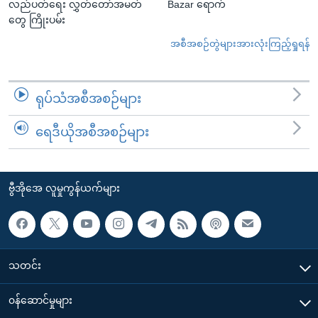
လည်ပတ်ရေး လွှတ်တော်အမတ်
Bazar ရောက်
တွေ ကြိုးပမ်း
အစီအစဉ်တွဲများအားလုံးကြည့်ရှုရန်
ရုပ်သံအစီအစဉ်များ
ရေဒီယိုအစီအစဉ်များ
ဗွီအိုအေ လူမှုကွန်ယက်များ
သတင်း
၀န်ဆောင်မှုများ