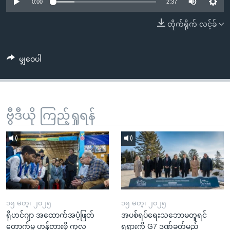
အ
0:00
2:37
သုတပဒေသာ အင်္ဂလိပ်စာ
ညွန်း
Learning English
တိုက်ရိုက် လင့်ခ်
စာမျက်နှာ
သို့
ဗွီအိုအေ လူမှုကွန်ယက်များ
ကျော်
မျှဝေပါ
ကြည့်
ရန်
ဘာသာစကားများ
ရှာဖွေ
ဗွီဒီယို ကြည့်ရှုရန်
ရန်
နေရာ
သို့
ကျော်
ရန်
၁၅ မတ္၊ ၂၀၂၅
၁၅ မတ္၊ ၂၀၂၅
ရိုဟင်ဂျာ အထောက်အပံ့ဖြတ်
အပစ်ရပ်ရေးသဘောမတူရင်
တောက်မှု ဟန့်တားဖို့ ကုလ
ရုရှားကို G7 ဒဏ်ခတ်မည်