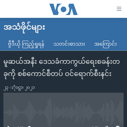
သုံး
ရ
လွယ်ကူ
အသံဖိုင်များ
မူလစာမျက်နှာ
စေ
မြန်မာ
ဗွီဒီယို ကြည့်ရှုရန်
သတင်းစာသား
အကြောင်း
သည့်
ကမ္ဘာ့သတင်းများ
Link
မူဆယ်အနီး ဒေသခံကာကွယ်ရေးစခန်းတ
ဗွီဒီယို
နိုင်ငံတကာ
များ
သတင်းလွတ်လပ်ခွင့်
အမေရိကန်
ခုကို စစ်ကောင်စီတပ် ဝင်ရောက်စီးနင်း
ပင်မ
ရပ်ဝန်းတခု လမ်းတခု အလွန်
တရုတ်
အကြောင်းအရာ
၂၃ ႏိုဝင္ဘာ၊ ၂၀၂၁
သို့
အင်္ဂလိပ်စာလေ့လာမယ်
အစ္စရေး-ပါလက်စတိုင်း
ကျော်
အပတ်စဉ်ကဏ္ဍများ
အမေရိကန်သုံးအီဒီယံ
ကြည့်
ရေဒီယိုနှင့်ရုပ်သံ အချက်အလက်များ
မကြေးမုံရဲ့ အင်္ဂလိပ်စာ
ရေဒီယို
ရန်
No media source currently available
ပင်မ
ရေဒီယို/တီဗွီအစီအစဉ်
ရုပ်ရှင်ထဲက အင်္ဂလိပ်စာ
တီဗွီ