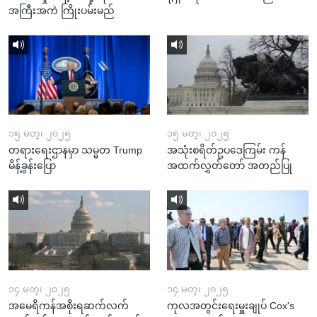
အကြီးအကဲ ကြိုးပမ်းမည်
၁၅ မတ္၊ ၂၀၂၅
၁၅ မတ္၊ ၂၀၂၅
တရားရေးဌာနမှာ သမ္မတ Trump
အသုံးစရိတ်ဥပဒေကြမ်း ကန်
မိန့်ခွန်းပြော
အထက်လွှတ်တော် အတည်ပြု
၁၄ မတ္၊ ၂၀၂၅
၁၄ မတ္၊ ၂၀၂၅
အမေရိကန်အစိုးရဆက်လက်
ကုလအတွင်းရေးမှူးချုပ် Cox's