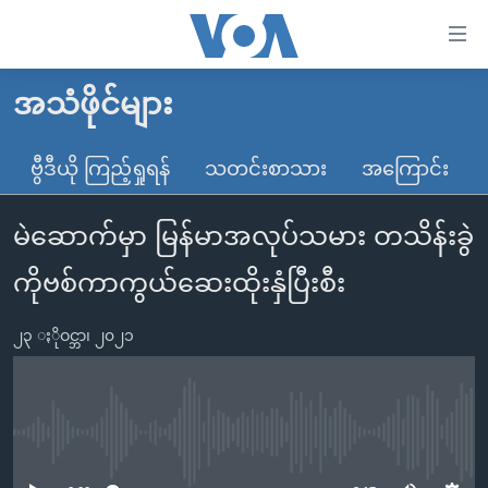
သုံး
ရ
လွယ်ကူ
အသံဖိုင်များ
မူလစာမျက်နှာ
စေ
မြန်မာ
ဗွီဒီယို ကြည့်ရှုရန်
သတင်းစာသား
အကြောင်း
သည့်
ကမ္ဘာ့သတင်းများ
Link
မဲဆောက်မှာ မြန်မာအလုပ်သမား တသိန်းခွဲ
ဗွီဒီယို
နိုင်ငံတကာ
များ
သတင်းလွတ်လပ်ခွင့်
အမေရိကန်
ကိုဗစ်ကာကွယ်ဆေးထိုးနှံပြီးစီး
ပင်မ
ရပ်ဝန်းတခု လမ်းတခု အလွန်
တရုတ်
အကြောင်းအရာ
၂၃ ႏိုဝင္ဘာ၊ ၂၀၂၁
သို့
အင်္ဂလိပ်စာလေ့လာမယ်
အစ္စရေး-ပါလက်စတိုင်း
ကျော်
အပတ်စဉ်ကဏ္ဍများ
အမေရိကန်သုံးအီဒီယံ
ကြည့်
ရေဒီယိုနှင့်ရုပ်သံ အချက်အလက်များ
မကြေးမုံရဲ့ အင်္ဂလိပ်စာ
ရေဒီယို
ရန်
No media source currently available
ပင်မ
ရေဒီယို/တီဗွီအစီအစဉ်
ရုပ်ရှင်ထဲက အင်္ဂလိပ်စာ
တီဗွီ