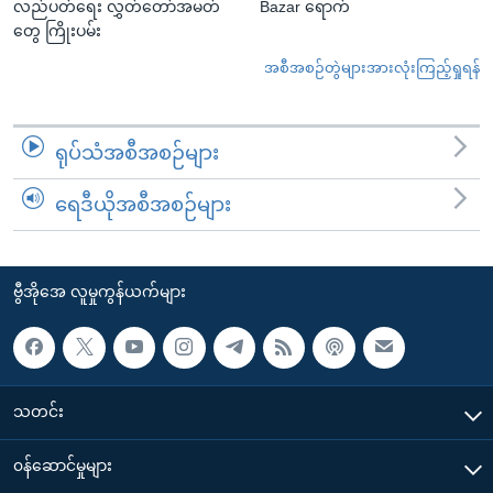
လည်ပတ်ရေး လွှတ်တော်အမတ်
Bazar ရောက်
တွေ ကြိုးပမ်း
အစီအစဉ်တွဲများအားလုံးကြည့်ရှုရန်
ရုပ်သံအစီအစဉ်များ
ရေဒီယိုအစီအစဉ်များ
ဗွီအိုအေ လူမှုကွန်ယက်များ
သတင်း
၀န်ဆောင်မှုများ