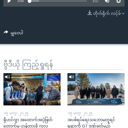
အ
0:00
3:17
သုတပဒေသာ အင်္ဂလိပ်စာ
ညွန်း
Learning English
တိုက်ရိုက် လင့်ခ်
စာမျက်နှာ
သို့
ဗွီအိုအေ လူမှုကွန်ယက်များ
ကျော်
မျှဝေပါ
ကြည့်
ရန်
ဘာသာစကားများ
ရှာဖွေ
ဗွီဒီယို ကြည့်ရှုရန်
ရန်
နေရာ
သို့
ကျော်
ရန်
၁၅ မတ္၊ ၂၀၂၅
၁၅ မတ္၊ ၂၀၂၅
ရိုဟင်ဂျာ အထောက်အပံ့ဖြတ်
အပစ်ရပ်ရေးသဘောမတူရင်
တောက်မှု ဟန့်တားဖို့ ကုလ
ရုရှားကို G7 ဒဏ်ခတ်မည်