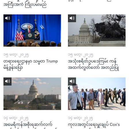
အကြီးအကဲ ကြိုးပမ်းမည်
၁၅ မတ္၊ ၂၀၂၅
၁၅ မတ္၊ ၂၀၂၅
တရားရေးဌာနမှာ သမ္မတ Trump
အသုံးစရိတ်ဥပဒေကြမ်း ကန်
မိန့်ခွန်းပြော
အထက်လွှတ်တော် အတည်ပြု
၁၄ မတ္၊ ၂၀၂၅
၁၄ မတ္၊ ၂၀၂၅
အမေရိကန်အစိုးရဆက်လက်
ကုလအတွင်းရေးမှူးချုပ် Cox's