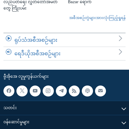
လည်ပတ်ရေး လွှတ်တော်အမတ်
Bazar ရောက်
တွေ ကြိုးပမ်း
အစီအစဉ်တွဲများအားလုံးကြည့်ရှုရန်
ရုပ်သံအစီအစဉ်များ
ရေဒီယိုအစီအစဉ်များ
ဗွီအိုအေ လူမှုကွန်ယက်များ
သတင်း
၀န်ဆောင်မှုများ