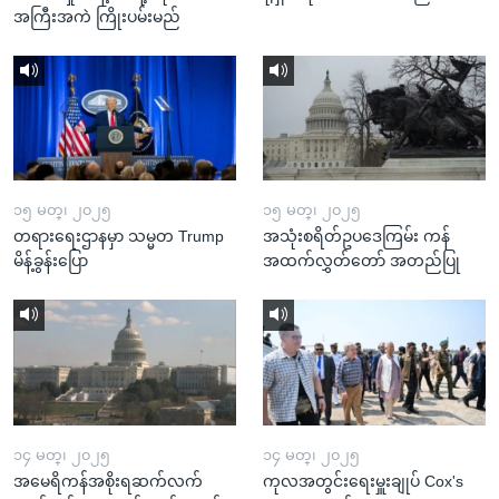
အကြီးအကဲ ကြိုးပမ်းမည်
၁၅ မတ္၊ ၂၀၂၅
၁၅ မတ္၊ ၂၀၂၅
တရားရေးဌာနမှာ သမ္မတ Trump
အသုံးစရိတ်ဥပဒေကြမ်း ကန်
မိန့်ခွန်းပြော
အထက်လွှတ်တော် အတည်ပြု
၁၄ မတ္၊ ၂၀၂၅
၁၄ မတ္၊ ၂၀၂၅
အမေရိကန်အစိုးရဆက်လက်
ကုလအတွင်းရေးမှူးချုပ် Cox's