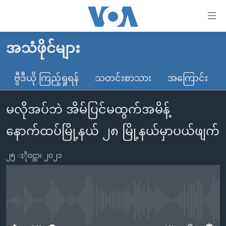
သုံး
ရ
လွယ်ကူ
အသံဖိုင်များ
မူလစာမျက်နှာ
စေ
မြန်မာ
ဗွီဒီယို ကြည့်ရှုရန်
သတင်းစာသား
အကြောင်း
သည့်
ကမ္ဘာ့သတင်းများ
Link
မလိုအပ်ဘဲ အိမ်ပြင်မထွက်အမိန့်
ဗွီဒီယို
နိုင်ငံတကာ
များ
သတင်းလွတ်လပ်ခွင့်
အမေရိကန်
နောက်ထပ်မြို့နယ် ၂၈ မြို့နယ်မှာပယ်ဖျက်
ပင်မ
ရပ်ဝန်းတခု လမ်းတခု အလွန်
တရုတ်
အကြောင်းအရာ
၂၅ ႏိုဝင္ဘာ၊ ၂၀၂၁
သို့
အင်္ဂလိပ်စာလေ့လာမယ်
အစ္စရေး-ပါလက်စတိုင်း
ကျော်
အပတ်စဉ်ကဏ္ဍများ
အမေရိကန်သုံးအီဒီယံ
ကြည့်
ရေဒီယိုနှင့်ရုပ်သံ အချက်အလက်များ
မကြေးမုံရဲ့ အင်္ဂလိပ်စာ
ရေဒီယို
ရန်
No media source currently available
ပင်မ
ရေဒီယို/တီဗွီအစီအစဉ်
ရုပ်ရှင်ထဲက အင်္ဂလိပ်စာ
တီဗွီ