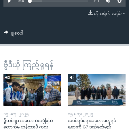
အ
0:00
4:11
သုတပဒေသာ အင်္ဂလိပ်စာ
ညွန်း
Learning English
တိုက်ရိုက် လင့်ခ်
စာမျက်နှာ
သို့
ဗွီအိုအေ လူမှုကွန်ယက်များ
ကျော်
မျှဝေပါ
ကြည့်
ရန်
ဘာသာစကားများ
ရှာဖွေ
ဗွီဒီယို ကြည့်ရှုရန်
ရန်
နေရာ
သို့
ကျော်
ရန်
၁၅ မတ္၊ ၂၀၂၅
၁၅ မတ္၊ ၂၀၂၅
ရိုဟင်ဂျာ အထောက်အပံ့ဖြတ်
အပစ်ရပ်ရေးသဘောမတူရင်
တောက်မှု ဟန့်တားဖို့ ကုလ
ရုရှားကို G7 ဒဏ်ခတ်မည်