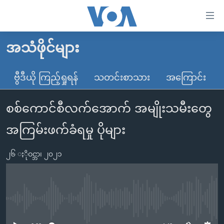
သုံး
ရ
လွယ်ကူ
အသံဖိုင်များ
မူလစာမျက်နှာ
စေ
မြန်မာ
ဗွီဒီယို ကြည့်ရှုရန်
သတင်းစာသား
အကြောင်း
သည့်
ကမ္ဘာ့သတင်းများ
Link
စစ်ကောင်စီလက်အောက် အမျိုးသမီးတွေ
ဗွီဒီယို
နိုင်ငံတကာ
များ
သတင်းလွတ်လပ်ခွင့်
အမေရိကန်
အကြမ်းဖက်ခံရမှု ပိုများ
ပင်မ
ရပ်ဝန်းတခု လမ်းတခု အလွန်
တရုတ်
အကြောင်းအရာ
၂၆ ႏိုဝင္ဘာ၊ ၂၀၂၁
သို့
အင်္ဂလိပ်စာလေ့လာမယ်
အစ္စရေး-ပါလက်စတိုင်း
ကျော်
အပတ်စဉ်ကဏ္ဍများ
အမေရိကန်သုံးအီဒီယံ
ကြည့်
ရေဒီယိုနှင့်ရုပ်သံ အချက်အလက်များ
မကြေးမုံရဲ့ အင်္ဂလိပ်စာ
ရေဒီယို
ရန်
No media source currently available
ပင်မ
ရေဒီယို/တီဗွီအစီအစဉ်
ရုပ်ရှင်ထဲက အင်္ဂလိပ်စာ
တီဗွီ