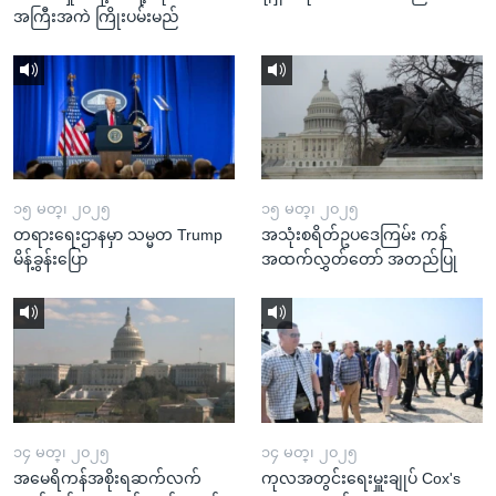
အကြီးအကဲ ကြိုးပမ်းမည်
၁၅ မတ္၊ ၂၀၂၅
၁၅ မတ္၊ ၂၀၂၅
တရားရေးဌာနမှာ သမ္မတ Trump
အသုံးစရိတ်ဥပဒေကြမ်း ကန်
မိန့်ခွန်းပြော
အထက်လွှတ်တော် အတည်ပြု
၁၄ မတ္၊ ၂၀၂၅
၁၄ မတ္၊ ၂၀၂၅
အမေရိကန်အစိုးရဆက်လက်
ကုလအတွင်းရေးမှူးချုပ် Cox's