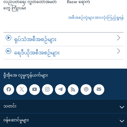
လည်ပတ်ရေး လွှတ်တော်အမတ်
Bazar ရောက်
တွေ ကြိုးပမ်း
အစီအစဉ်တွဲများအားလုံးကြည့်ရှုရန်
ရုပ်သံအစီအစဉ်များ
ရေဒီယိုအစီအစဉ်များ
ဗွီအိုအေ လူမှုကွန်ယက်များ
သတင်း
၀န်ဆောင်မှုများ