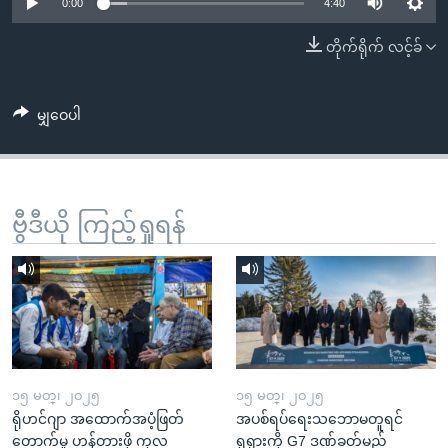
အ
0:00
4:40
သုတပဒေသာ အင်္ဂလိပ်စာ
ညွန်း
Learning English
တိုက်ရိုက် လင့်ခ်
စာမျက်နှာ
သို့
ဗွီအိုအေ လူမှုကွန်ယက်များ
ကျော်
မျှဝေပါ
ကြည့်
ရန်
ဘာသာစကားများ
ရှာဖွေ
ဗွီဒီယို ကြည့်ရှုရန်
ရန်
နေရာ
သို့
ကျော်
ရန်
၁၅ မတ္၊ ၂၀၂၅
၁၅ မတ္၊ ၂၀၂၅
ရိုဟင်ဂျာ အထောက်အပံ့ဖြတ်
အပစ်ရပ်ရေးသဘောမတူရင်
တောက်မှု ဟန့်တားဖို့ ကုလ
ရုရှားကို G7 ဒဏ်ခတ်မည်