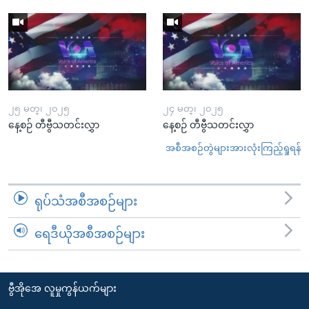
၂၅ မတ္၊ ၂၀၂၅
၂၄ မတ္၊ ၂၀၂၅
နေ့စဉ် တီဗွီသတင်းလွှာ
နေ့စဉ် တီဗွီသတင်းလွှာ
အစီအစဉ်တွဲများအားလုံးကြည့်ရှုရန်
ရုပ်သံအစီအစဉ်များ
ရေဒီယိုအစီအစဉ်များ
ဗွီအိုအေ လူမှုကွန်ယက်များ