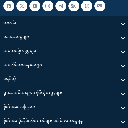
သတင်း
၀န်ဆောင်မှုများ
အပတ်စဉ်ကဏ္ဍများ
အင်္ဂလိပ်သင်ခန်းစာများ
ရေဒီယို
ရုပ်သံအစီအစဉ်နှင့် ဗွီဒီယိုကဏ္ဍများ
ဗွီအိုအေအကြောင်း
ဗွီအိုအေ မိုဘိုင်းလ်အက်ပ်များ ဒေါင်းလုတ်ယူရန်