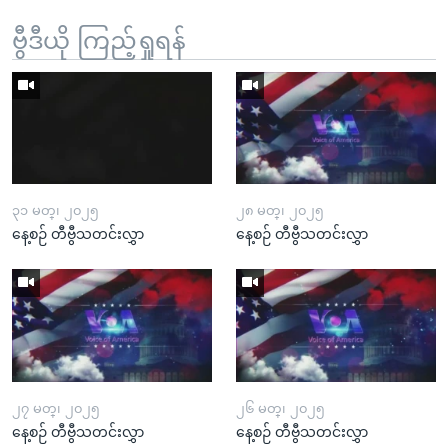
ဗွီဒီယို ကြည့်ရှုရန်
၃၁ မတ္၊ ၂၀၂၅
၂၈ မတ္၊ ၂၀၂၅
နေ့စဉ် တီဗွီသတင်းလွှာ
နေ့စဉ် တီဗွီသတင်းလွှာ
၂၇ မတ္၊ ၂၀၂၅
၂၆ မတ္၊ ၂၀၂၅
နေ့စဉ် တီဗွီသတင်းလွှာ
နေ့စဉ် တီဗွီသတင်းလွှာ