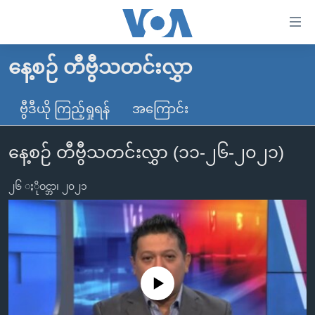
သုံး
ရ
လွယ်ကူ
နေ့စဉ် တီဗွီသတင်းလွှာ
မူလစာမျက်နှာ
စေ
မြန်မာ
ဗွီဒီယို ကြည့်ရှုရန်
အကြောင်း
သည့်
ကမ္ဘာ့သတင်းများ
Link
နေ့စဉ် တီဗွီသတင်းလွှာ (၁၁-၂၆-၂၀၂၁)
ဗွီဒီယို
နိုင်ငံတကာ
များ
သတင်းလွတ်လပ်ခွင့်
အမေရိကန်
ပင်မ
၂၆ ႏိုဝင္ဘာ၊ ၂၀၂၁
ရပ်ဝန်းတခု လမ်းတခု အလွန်
တရုတ်
အကြောင်းအရာ
သို့
အင်္ဂလိပ်စာလေ့လာမယ်
အစ္စရေး-ပါလက်စတိုင်း
ကျော်
အပတ်စဉ်ကဏ္ဍများ
အမေရိကန်သုံးအီဒီယံ
ကြည့်
ရေဒီယိုနှင့်ရုပ်သံ အချက်အလက်များ
မကြေးမုံရဲ့ အင်္ဂလိပ်စာ
ရေဒီယို
ရန်
No media source currently available
ပင်မ
ရေဒီယို/တီဗွီအစီအစဉ်
ရုပ်ရှင်ထဲက အင်္ဂလိပ်စာ
တီဗွီ