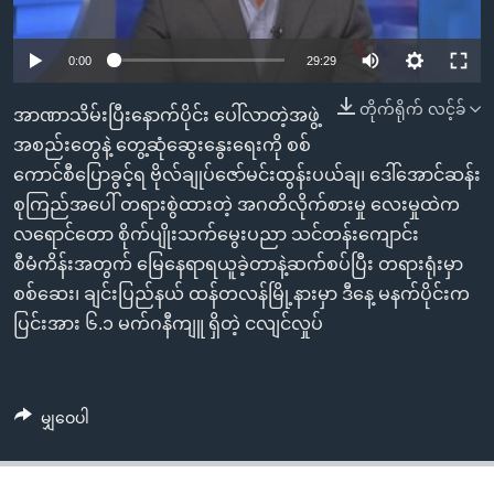
အ
သုတပဒေသာ အင်္ဂလိပ်စာ
ညွန်း
Learning English
0:00
29:29
စာမျက်နှာ
သို့
ဗွီအိုအေ လူမှုကွန်ယက်များ
တိုက်ရိုက် လင့်ခ်
အာဏာသိမ်းပြီးနောက်ပိုင်း ပေါ်လာတဲ့အဖွဲ့
ကျော်
အစည်းတွေနဲ့ တွေ့ဆုံဆွေးနွေးရေးကို စစ်
ကြည့်
ကောင်စီပြောခွင့်ရ ဗိုလ်ချုပ်ဇော်မင်းထွန်းပယ်ချ၊ ဒေါ်အောင်ဆန်း
ရန်
ဘာသာစကားများ
စုကြည်အပေါ် တရားစွဲထားတဲ့ အဂတိလိုက်စားမှု လေးမှုထဲက
ရှာဖွေ
လရောင်တော စိုက်ပျိုးသက်မွေးပညာ သင်တန်းကျောင်း
ရန်
စီမံကိန်းအတွက် မြေနေရာရယူခဲ့တာနဲ့ဆက်စပ်ပြီး တရားရုံးမှာ
နေရာ
စစ်ဆေး၊ ချင်းပြည်နယ် ထန်တလန်မြို့နားမှာ ဒီနေ့ မနက်ပိုင်းက
သို့
ပြင်းအား ၆.၁ မက်ဂနီကျူ ရှိတဲ့ ငလျင်လှုပ်
ကျော်
ရန်
မျှဝေပါ