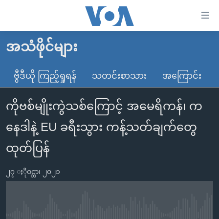
သုံး
ရ
လွယ်ကူ
အသံဖိုင်များ
မူလစာမျက်နှာ
စေ
မြန်မာ
ဗွီဒီယို ကြည့်ရှုရန်
သတင်းစာသား
အကြောင်း
သည့်
ကမ္ဘာ့သတင်းများ
Link
ကိုဗစ်မျိုးကွဲသစ်ကြောင့် အမေရိကန်၊ က
ဗွီဒီယို
နိုင်ငံတကာ
များ
သတင်းလွတ်လပ်ခွင့်
အမေရိကန်
နေဒါနဲ့ EU ခရီးသွား ကန့်သတ်ချက်တွေ
ပင်မ
ရပ်ဝန်းတခု လမ်းတခု အလွန်
တရုတ်
အကြောင်းအရာ
ထုတ်ပြန်
သို့
အင်္ဂလိပ်စာလေ့လာမယ်
အစ္စရေး-ပါလက်စတိုင်း
ကျော်
၂၇ ႏိုဝင္ဘာ၊ ၂၀၂၁
အပတ်စဉ်ကဏ္ဍများ
အမေရိကန်သုံးအီဒီယံ
ကြည့်
ရေဒီယိုနှင့်ရုပ်သံ အချက်အလက်များ
မကြေးမုံရဲ့ အင်္ဂလိပ်စာ
ရေဒီယို
ရန်
ပင်မ
ရေဒီယို/တီဗွီအစီအစဉ်
ရုပ်ရှင်ထဲက အင်္ဂလိပ်စာ
တီဗွီ