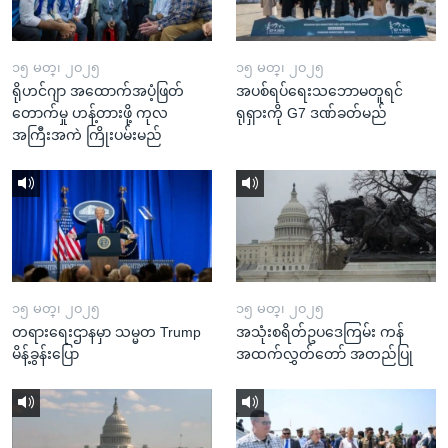
၁၅ မတ္၊ ၂၀၂၅
၁၅ မတ္၊ ၂၀၂၅
ရိုဟင်ဂျာ အထောက်အပံ့ဖြတ်
အပစ်ရပ်ရေးသဘောမတူရင်
တောက်မှု ဟန့်တားဖို့ ကုလ
ရုရှားကို G7 ဒဏ်ခတ်မည်
အကြီးအကဲ ကြိုးပမ်းမည်
၁၅ မတ္၊ ၂၀၂၅
၁၅ မတ္၊ ၂၀၂၅
တရားရေးဌာနမှာ သမ္မတ Trump
အသုံးစရိတ်ဥပဒေကြမ်း ကန်
မိန့်ခွန်းပြော
အထက်လွှတ်တော် အတည်ပြု