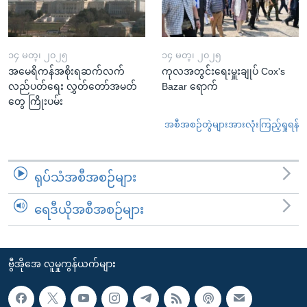
၁၄ မတ္၊ ၂၀၂၅
၁၄ မတ္၊ ၂၀၂၅
အမေရိကန်အစိုးရဆက်လက်
ကုလအတွင်းရေးမှူးချုပ် Cox's
လည်ပတ်ရေး လွှတ်တော်အမတ်
Bazar ရောက်
တွေ ကြိုးပမ်း
အစီအစဉ်တွဲများအားလုံးကြည့်ရှုရန်
ရုပ်သံအစီအစဉ်များ
ရေဒီယိုအစီအစဉ်များ
ဗွီအိုအေ လူမှုကွန်ယက်များ