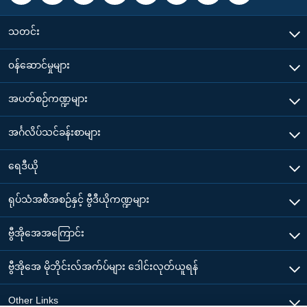
သတင်း
၀န်ဆောင်မှုများ
အပတ်စဉ်ကဏ္ဍများ
အင်္ဂလိပ်သင်ခန်းစာများ
ရေဒီယို
ရုပ်သံအစီအစဉ်နှင့် ဗွီဒီယိုကဏ္ဍများ
ဗွီအိုအေအကြောင်း
ဗွီအိုအေ မိုဘိုင်းလ်အက်ပ်များ ဒေါင်းလုတ်ယူရန်
Other Links