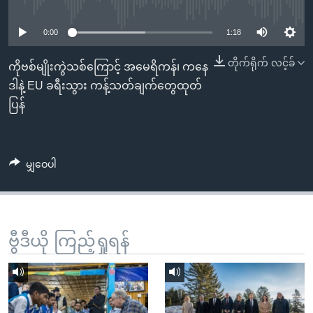
No media source currently available
အ
သုတပဒေသာ အင်္ဂလိပ်စာ
ညွန်း
Learning English
0:00
1:18
စာမျက်နှာ
သို့
ဗွီအိုအေ လူမှုကွန်ယက်များ
တိုက်ရိုက် လင့်ခ်
ကိုဗစ်မျိုးကွဲသစ်ကြောင့် အမေရိကန်၊ ကနေ
ကျော်
ဒါနဲ့ EU ခရီးသွား ကန့်သတ်ချက်တွေထုတ်
ကြည့်
ပြန်
ရန်
ဘာသာစကားများ
ရှာဖွေ
ရန်
မျှဝေပါ
နေရာ
သို့
ကျော်
ရန်
ဗွီဒီယို ကြည့်ရှုရန်