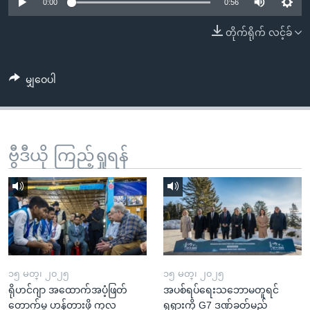
အ
0:00
0:56
သုတပဒေသာ အင်္ဂလိပ်စာ
ညွန်း
Learning English
တိုက်ရိုက် လင့်ခ်
စာမျက်နှာ
သို့
ဗွီအိုအေ လူမှုကွန်ယက်များ
ကျော်
မျှဝေပါ
ကြည့်
ရန်
ဘာသာစကားများ
ရှာဖွေ
ဗွီဒီယို ကြည့်ရှုရန်
ရန်
နေရာ
သို့
ကျော်
ရန်
၁၅ မတ္၊ ၂၀၂၅
၁၅ မတ္၊ ၂၀၂၅
ရိုဟင်ဂျာ အထောက်အပံ့ဖြတ်
အပစ်ရပ်ရေးသဘောမတူရင်
တောက်မှု ဟန့်တားဖို့ ကုလ
ရုရှားကို G7 ဒဏ်ခတ်မည်