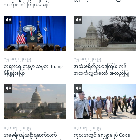
အကြီးအကဲ ကြိုးပမ်းမည်
၁၅ မတ္၊ ၂၀၂၅
၁၅ မတ္၊ ၂၀၂၅
တရားရေးဌာနမှာ သမ္မတ Trump
အသုံးစရိတ်ဥပဒေကြမ်း ကန်
မိန့်ခွန်းပြော
အထက်လွှတ်တော် အတည်ပြု
၁၄ မတ္၊ ၂၀၂၅
၁၄ မတ္၊ ၂၀၂၅
အမေရိကန်အစိုးရဆက်လက်
ကုလအတွင်းရေးမှူးချုပ် Cox's