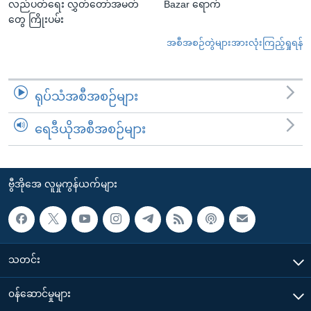
လည်ပတ်ရေး လွှတ်တော်အမတ်
Bazar ရောက်
တွေ ကြိုးပမ်း
အစီအစဉ်တွဲများအားလုံးကြည့်ရှုရန်
ရုပ်သံအစီအစဉ်များ
ရေဒီယိုအစီအစဉ်များ
ဗွီအိုအေ လူမှုကွန်ယက်များ
သတင်း
၀န်ဆောင်မှုများ