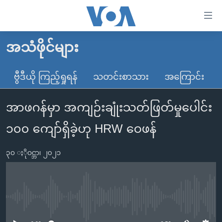
သုံး
ရ
လွယ်ကူ
အသံဖိုင်များ
မူလစာမျက်နှာ
စေ
မြန်မာ
ဗွီဒီယို ကြည့်ရှုရန်
သတင်းစာသား
အကြောင်း
သည့်
ကမ္ဘာ့သတင်းများ
Link
အာဖဂန်မှာ အကျဉ်းချုံးသတ်ဖြတ်မှုပေါင်း
ဗွီဒီယို
နိုင်ငံတကာ
များ
သတင်းလွတ်လပ်ခွင့်
အမေရိကန်
၁၀၀ ကျော်ရှိခဲ့ဟု HRW ဝေဖန်
ပင်မ
ရပ်ဝန်းတခု လမ်းတခု အလွန်
တရုတ်
အကြောင်းအရာ
၃၀ ႏိုဝင္ဘာ၊ ၂၀၂၁
သို့
အင်္ဂလိပ်စာလေ့လာမယ်
အစ္စရေး-ပါလက်စတိုင်း
ကျော်
အပတ်စဉ်ကဏ္ဍများ
အမေရိကန်သုံးအီဒီယံ
ကြည့်
ရေဒီယိုနှင့်ရုပ်သံ အချက်အလက်များ
မကြေးမုံရဲ့ အင်္ဂလိပ်စာ
ရေဒီယို
ရန်
No media source currently available
ပင်မ
ရေဒီယို/တီဗွီအစီအစဉ်
ရုပ်ရှင်ထဲက အင်္ဂလိပ်စာ
တီဗွီ