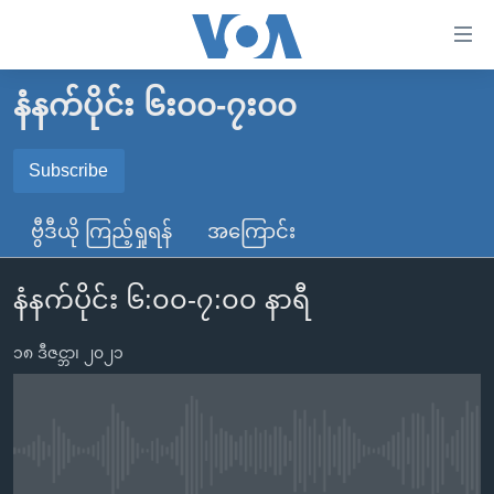
သုံး
ရ
လွယ်ကူ
နံနက်ပိုင်း ၆း၀၀-၇း၀၀
မူလစာမျက်နှာ
စေ
မြန်မာ
Subscribe
သည့်
SUBSCRIBE
ကမ္ဘာ့သတင်းများ
Link
ဗွီဒီယို ကြည့်ရှုရန်
အကြောင်း
ဗွီဒီယို
နိုင်ငံတကာ
များ
Spotify
သတင်းလွတ်လပ်ခွင့်
အမေရိကန်
ပင်မ
နံနက်ပိုင်း ၆:၀၀-၇:၀၀ နာရီ
ရပ်ဝန်းတခု လမ်းတခု အလွန်
တရုတ်
အကြောင်းအရာ
ရယူရန်
သို့
၁၈ ဒီဇင္ဘာ၊ ၂၀၂၁
အင်္ဂလိပ်စာလေ့လာမယ်
အစ္စရေး-ပါလက်စတိုင်း
ကျော်
အပတ်စဉ်ကဏ္ဍများ
အမေရိကန်သုံးအီဒီယံ
ကြည့်
ရေဒီယိုနှင့်ရုပ်သံ အချက်အလက်များ
မကြေးမုံရဲ့ အင်္ဂလိပ်စာ
ရေဒီယို
ရန်
No media source currently available
ပင်မ
ရေဒီယို/တီဗွီအစီအစဉ်
ရုပ်ရှင်ထဲက အင်္ဂလိပ်စာ
တီဗွီ