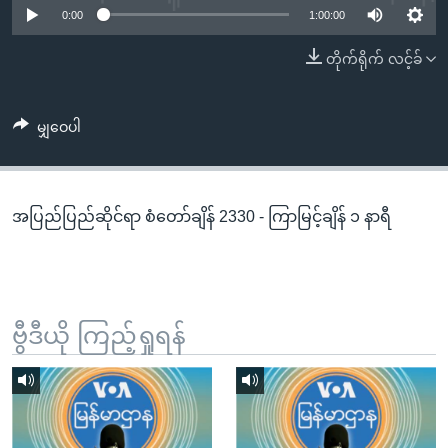
အ
0:00
1:00:00
သုတပဒေသာ အင်္ဂလိပ်စာ
ညွန်း
Learning English
တိုက်ရိုက် လင့်ခ်
စာမျက်နှာ
သို့
ဗွီအိုအေ လူမှုကွန်ယက်များ
ကျော်
မျှဝေပါ
ကြည့်
ရန်
ဘာသာစကားများ
ရှာဖွေ
အပြည်ပြည်ဆိုင်ရာ စံတော်ချိန် 2330 - ကြာမြင့်ချိန် ၁ နာရီ
ရန်
နေရာ
သို့
ကျော်
ရန်
ဗွီဒီယို ကြည့်ရှုရန်