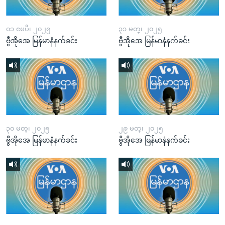
၀၁ ဧၿပီ၊ ၂၀၂၅
၃၁ မတ္၊ ၂၀၂၅
ဗွီအိုအေ မြန်မာနံနက်ခင်း
ဗွီအိုအေ မြန်မာနံနက်ခင်း
၃၀ မတ္၊ ၂၀၂၅
၂၉ မတ္၊ ၂၀၂၅
ဗွီအိုအေ မြန်မာနံနက်ခင်း
ဗွီအိုအေ မြန်မာနံနက်ခင်း