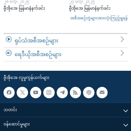
၂၈ မတ္၊ ၂၀၂၅
၂၇ မတ္၊ ၂၀၂၅
ဗွီအိုအေ မြန်မာနံနက်ခင်း
ဗွီအိုအေ မြန်မာနံနက်ခင်း
အစီအစဉ်တွဲများအားလုံးကြည့်ရှုရန်
ရုပ်သံအစီအစဉ်များ
ရေဒီယိုအစီအစဉ်များ
ဗွီအိုအေ လူမှုကွန်ယက်များ
သတင်း
၀န်ဆောင်မှုများ