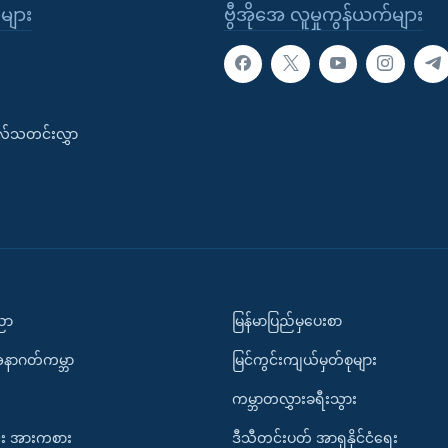
ုများ
ဗွီအိုအေ လူမှုကွန်ယက်များ
းလ်သတင်းလွှာ
ပညာ
မြန်မာပြည်မှပေးစာ
အနာဂတ်ကမ္ဘာ
မြင်ကွင်းကျယ်မှတ်စုများ
ကမ္ဘာတလွှားခရီးသွား
း အားကစား
ဒီသီတင်းပတ် အာရှနိုင်ငံရေး