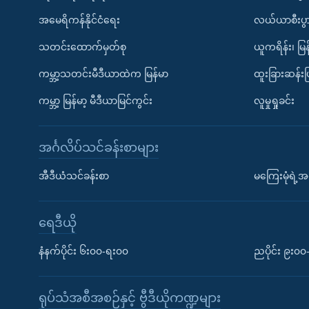
အမေရိကန်နိုင်ငံရေး
လယ်ယာစီးပွ
သတင်းထောက်မှတ်စု
ယူကရိန်း၊ မြန
ကမ္ဘာ့သတင်းမီဒီယာထဲက မြန်မာ
ထူးခြားဆန်း
ကမ္ဘာ့ မြန်မာ့ မီဒီယာမြင်ကွင်း
လူမှုရှုခင်း
အင်္ဂလိပ်သင်ခန်းစာများ
အီဒီယံသင်ခန်းစာ
မကြေးမုံရဲ့အင
ရေဒီယို
နံနက်ပိုင်း ၆း၀၀-ရး၀၀
ညပိုင်း ၉း၀
ရုပ်သံအစီအစဉ်နှင့် ဗွီဒီယိုကဏ္ဍများ