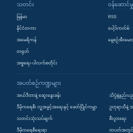
သတင်း
၀န်ဆောင်မှ
မြန်မာ
RSS
နိုင်ငံတကာ
ပေါ့ဒ်ကတ်စ်
အမေရိကန်
နေ့စဉ်အီးမေ
တရုတ်
အစ္စရေး-ပါလက်စတိုင်း
အပတ်စဉ်ကဏ္ဍများ
အယ်ဒီတာနဲ့ ဆွေးနွေးခန်း
သိပ္ပံနဲ့နည်း
ဒီမိုကရေစီ၊ လူ့အခွင့်အရေးနှင့် ခေတ်ပြိုင်ကမ္ဘာ
ဥတုရာသီနဲ့ 
သတင်းသုံးသပ်ချက်
စီးပွားရေး
ဒီမိုကရေစီရေးရာ
တပတ်အတွင်