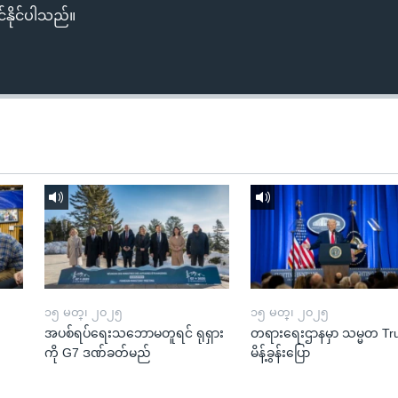
်နိုင်ပါသည်။
၁၅ မတ္၊ ၂၀၂၅
၁၅ မတ္၊ ၂၀၂၅
အပစ်ရပ်ရေးသဘောမတူရင် ရုရှား
တရားရေးဌာနမှာ သမ္မတ T
ကို G7 ဒဏ်ခတ်မည်
မိန့်ခွန်းပြော