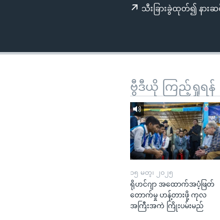
သုတပဒေသာ အင်္ဂလိပ်စာ
အ
သီးခြားခွဲထုတ်၍ နားဆင
ညွန်း
စာမျက်နှာ
သို့
ကျော်
ကြည့်
ရန်
ဗွီဒီယို ကြည့်ရှုရန်
ရှာဖွေ
ရန်
နေရာ
သို့
ကျော်
ရန်
၁၅ မတ္၊ ၂၀၂၅
ရိုဟင်ဂျာ အထောက်အပံ့ဖြတ်
တောက်မှု ဟန့်တားဖို့ ကုလ
အကြီးအကဲ ကြိုးပမ်းမည်