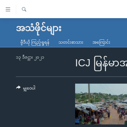
သုံး
ရ
ရှာဖွေ
လွယ်ကူ
မူလစာမျက်နှာ
အသံဖိုင်များ
ရ
စေ
မြန်မာ
လာ
ဗွီဒီယို ကြည့်ရှုရန်
သတင်းစာသား
အကြောင်း
သည့်
ဒ်
ကမ္ဘာ့သတင်းများ
Link
ဗွီဒီယို
နိုင်ငံတကာ
၁၃ ဒီဇင္ဘာ၊ ၂၀၂၁
ICJ မြန်မာအ
များ
သတင်းလွတ်လပ်ခွင့်
အမေရိကန်
ပင်မ
ရပ်ဝန်းတခု လမ်းတခု အလွန်
တရုတ်
အကြောင်းအရာ
အင်္ဂလိပ်စာလေ့လာမယ်
အစ္စရေး-ပါလက်စတိုင်း
မျှဝေပါ
သို့
အပတ်စဉ်ကဏ္ဍများ
အမေရိကန်သုံးအီဒီယံ
ကျော်
ကြည့်
ရေဒီယိုနှင့်ရုပ်သံ အချက်အလက်များ
မကြေးမုံရဲ့ အင်္ဂလိပ်စာ
ရေဒီယို
ရန်
ရေဒီယို/တီဗွီအစီအစဉ်
ရုပ်ရှင်ထဲက အင်္ဂလိပ်စာ
တီဗွီ
ပင်မ