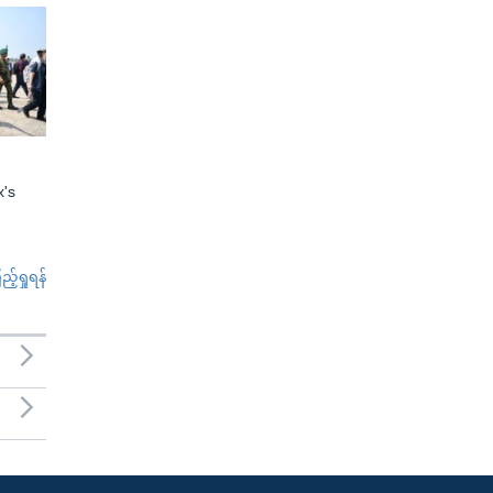
x's
်ရှုရန်