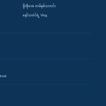
ဗွီအိုအေ တမိနစ်သတင်း
နော်သဇင်ရဲ့ Vlog
droid