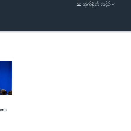
တိုက်ရိုက် လင့်ခ်
EMBED
rump