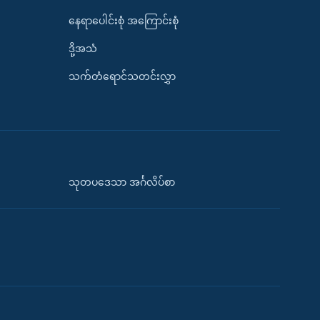
နေရာပေါင်းစုံ အကြောင်းစုံ
ဒို့အသံ
သက်တံရောင်သတင်းလွှာ
သုတပဒေသာ အင်္ဂလိပ်စာ