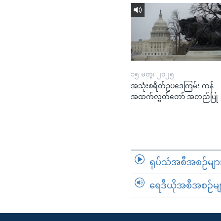
၁၅ မတ္၊ ၂၀၂၅
အသုံးစရိတ်ဥပဒေကြမ်း ကန်
အထက်လွှတ်တော် အတည်ပြု
ရုပ်သံအစီအစဉ်မျာ
ရေဒီယိုအစီအစဉ်မျ