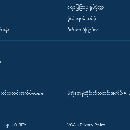
ရေမြေခြားမှ ရုပ်ပုံလွှာ
ပိုလီဂရပ်ဖ်.အင်ဖို
်းခန်း
ဗွီအိုအေ ပုံပြရုပ်သံ
း
ိုင်းလ်သတင်းအက်ပ်-Apple
ဗွီအိုအေမိုဘိုင်းလ်သတင်းအက်ပ်-An
 အာရှအသံ RFA
VOA's Privacy Policy