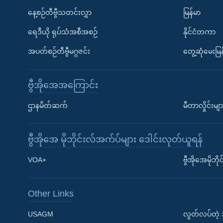
နေ့စဉ်တီဗွီသတင်းလွှာ
မြန်မာ
ရေဒီယို ရုပ်သံအစီအစဉ်
နိုင်ငံတကာ
အပတ်စဉ်တီဗွီမဂ္ဂဇင်း
တွေ့ဆုံမေးမြန
ဗွီအိုအေအကြောင်း
ဌာနမိတ်ဆက်
မီတာလှိုင်းမျာ
ဗွီအိုအေ မိုဘိုင်းလ်အက်ပ်များ ဒေါင်းလုတ်ယူရန်
Learning English
VOA+
ဗွီအိုအေမိုဘ
ဗွီအိုအေ လူမှုကွန်ယက်များ
Other Links
USAGM
လွတ်လပ်တဲ့