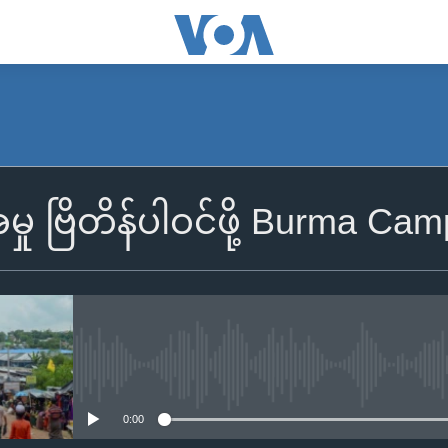
မှု ဗြိတိန်ပါဝင်ဖို့ Burma C
No media source currently availa
0:00