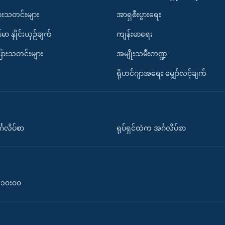
ားသတင်းများ
အာရှစီးပွားရေး
်မာ နှိုင်းယှဉ်ချက်
ကျန်းမာရေး
ပြားသတင်းများ
အမျိုးသမီးကဏ္ဍ
ရိုဟင်ဂျာအရေး မျှော်လင့်ချက်
်္ဂလိပ်စာ
ရုပ်ရှင်ထဲက အင်္ဂလိပ်စာ
၀-၁၀း၀၀