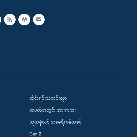
တိုင်းရင်းသတင်းလွှာ
တပတ်အတွင်း အားကစား
သုတစုံလင် အမေရိကန်တခွင်
Gen Z