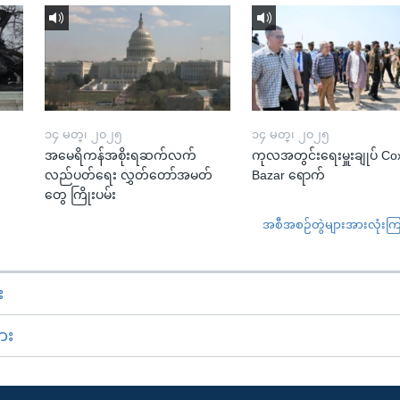
၁၄ မတ္၊ ၂၀၂၅
၁၄ မတ္၊ ၂၀၂၅
အမေရိကန်အစိုးရဆက်လက်
ကုလအတွင်းရေးမှူးချုပ် Co
လည်ပတ်ရေး လွှတ်တော်အမတ်
Bazar ရောက်
တွေ ကြိုးပမ်း
အစီအစဉ်တွဲများအားလုံးကြည့
း
ား