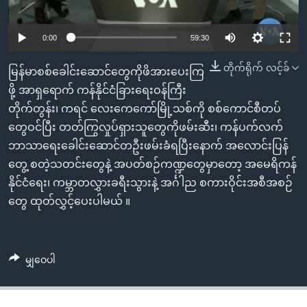
အ
သုတပဒေသာ အင်္ဂလိပ်စာ
ညွန်း
Learning English
0:00
59:30
စာမျက်နှာ
သို့
ဗွီအိုအေ လူမှုကွန်ယက်များ
တိုက်ရိုက် လင့်ခ်
မြန်မာစစ်ခေါင်းဆောင်တွေကိုဖိအားပေးကြ
ကျော်
ဖို့ အာရှရောက် ကန်နိုင်ငံခြားရေးဝန်ကြီး
ကြည့်
တိုက်တွန်း၊ ကရင် လေးကေကော်မြို့သစ်ကို စစ်ကောင်စီတပ်
ရန်
ဘာသာစကားများ
တွေဝင်ပြီး တတ်ကြွလှုပ်ရှားသူတွေကိုဖမ်းဆီး၊ ကန်ပက်လက်
ရှာဖွေ
ဘာသာရေးခေါင်းဆောင်တဦးဖမ်းခံရပြီးနောက် အလောင်းပြန်
ရန်
တွေ့ စတဲ့သတင်းတွေနဲ့ အပတ်စဉ်ကဏ္ဍတွေမှာတော့ အမေရိကန်
နေရာ
နိုင်ငံရေး၊ ကမ္ဘာတလွှားခရီးသွားနဲ့ အင်္ဂါည စကားဝိုင်းအစီအစဉ်
သို့
တွေ ထုတ်လွှင့်ပေးပါမယ် ။
ကျော်
ရန်
မျှဝေပါ