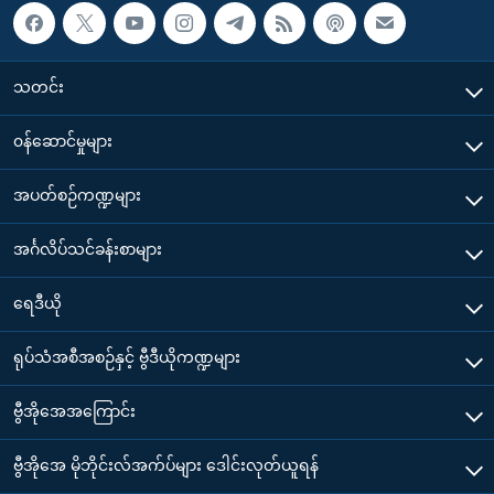
သတင်း
၀န်ဆောင်မှုများ
အပတ်စဉ်ကဏ္ဍများ
အင်္ဂလိပ်သင်ခန်းစာများ
ရေဒီယို
ရုပ်သံအစီအစဉ်နှင့် ဗွီဒီယိုကဏ္ဍများ
ဗွီအိုအေအကြောင်း
ဗွီအိုအေ မိုဘိုင်းလ်အက်ပ်များ ဒေါင်းလုတ်ယူရန်