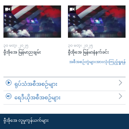
၃၀ မတ္၊ ၂၀၂၅
၃၀ မတ္၊ ၂၀၂၅
ဗွီအိုအေ မြန်မာညချမ်း
ဗွီအိုအေ မြန်မာနံနက်ခင်း
အစီအစဉ်တွဲများအားလုံးကြည့်ရှုရန်
ရုပ်သံအစီအစဉ်များ
ရေဒီယိုအစီအစဉ်များ
ဗွီအိုအေ လူမှုကွန်ယက်များ