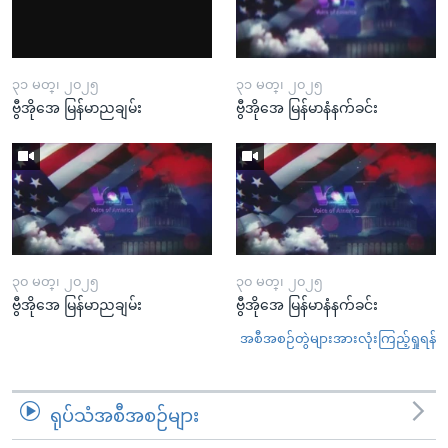
၃၁ မတ္၊ ၂၀၂၅
၃၁ မတ္၊ ၂၀၂၅
ဗွီအိုအေ မြန်မာညချမ်း
ဗွီအိုအေ မြန်မာနံနက်ခင်း
၃၀ မတ္၊ ၂၀၂၅
၃၀ မတ္၊ ၂၀၂၅
ဗွီအိုအေ မြန်မာညချမ်း
ဗွီအိုအေ မြန်မာနံနက်ခင်း
အစီအစဉ်တွဲများအားလုံးကြည့်ရှုရန်
ရုပ်သံအစီအစဉ်များ