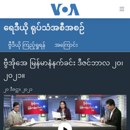
သုံး
ရ
လွယ်ကူ
ရေဒီယို ရုပ်သံအစီအစဉ်
မူလစာမျက်နှာ
စေ
မြန်မာ
ဗွီဒီယို ကြည့်ရှုရန်
အကြောင်း
သည့်
ကမ္ဘာ့သတင်းများ
Link
ဗွီအိုအေ မြန်မာနံနက်ခင်း ဒီဇင်ဘာလ ၂၀၊
ဗွီဒီယို
နိုင်ငံတကာ
များ
သတင်းလွတ်လပ်ခွင့်
အမေရိကန်
၂၀၂၁။
ပင်မ
ရပ်ဝန်းတခု လမ်းတခု အလွန်
တရုတ်
အကြောင်းအရာ
၂၀ ဒီဇင္ဘာ၊ ၂၀၂၁
သို့
အင်္ဂလိပ်စာလေ့လာမယ်
အစ္စရေး-ပါလက်စတိုင်း
ကျော်
အပတ်စဉ်ကဏ္ဍများ
အမေရိကန်သုံးအီဒီယံ
ကြည့်
ရေဒီယိုနှင့်ရုပ်သံ အချက်အလက်များ
မကြေးမုံရဲ့ အင်္ဂလိပ်စာ
ရေဒီယို
ရန်
ပင်မ
ရေဒီယို/တီဗွီအစီအစဉ်
ရုပ်ရှင်ထဲက အင်္ဂလိပ်စာ
တီဗွီ
No media source currently available