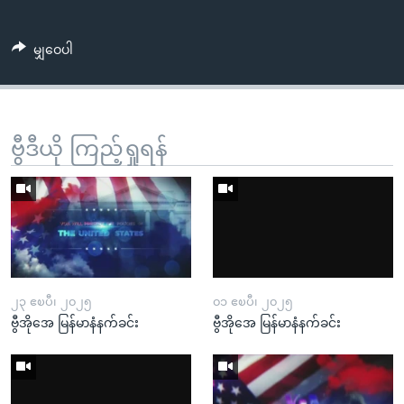
မျှဝေပါ
ဗွီဒီယို ကြည့်ရှုရန်
၂၃ ဧၿပီ၊ ၂၀၂၅
၀၁ ဧၿပီ၊ ၂၀၂၅
ဗွီအိုအေ မြန်မာနံနက်ခင်း
ဗွီအိုအေ မြန်မာနံနက်ခင်း