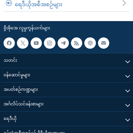
ရေဒီယိုအစီအစဉ်များ
ဗွီအိုအေ လူမှုကွန်ယက်များ
သတင်း
၀န်ဆောင်မှုများ
အပတ်စဉ်ကဏ္ဍများ
အင်္ဂလိပ်သင်ခန်းစာများ
ရေဒီယို