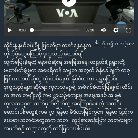
အ
သုတပဒေသာ အင်္ဂလိပ်စာ
ညွန်း
Learning English
စာမျက်နှာ
သို့
ဗွီအိုအေ လူမှုကွန်ယက်များ
0:00
59:26
ကျော်
ကြည့်
တိုက်ရိုက် လင့်ခ်
ထိုင်းနဲ့ နယ်စပ်မြို့ မြဝတီမှာ တနင်္ဂနွေနေ့က
ရန်
တိုက်ပွဲတွေကြောင့် ဒုက္ခသည် ထောင်ချီ
ဘာသာစကားများ
ရှာဖွေ
ထွက်ပြေးခဲ့ရတဲ့ နောက်ဆုံးရ အခြေအနေ၊ တရုတ်နဲ့ ရုရှားတို့
ရန်
မဟာမိတ်ဖွဲ့မှုက အမေရိကန် သမ္မတ အတွက် စိန်ခေါ်ချက် တခု
နေရာ
ဖြစ်လာတယ်ဆိုတဲ့ သုံးသပ်ချက်၊ နိုင်ငံတကာ ရွှေ့ပြောင်း
သို့
ဒုက္ခသည်များ ဆိုင်ရာ ကုလသမဂ္ဂရဲ့ အစီရင်ခံတင်ပြချက်၊ ထိုင်း
ကျော်
က အက တမျိုးကို ကမ ္ဘာ့ယဉ်ကျေးမှု အမွေအနှစ် အဖြစ်
ရန်
ကုလသမဂ္ဂက သတ်မှတ်လိုက်တဲ့ အကြောင်း စတဲ့ သတင်း
ဆောင်းပါးတွေနဲ့ ကမ ္ဘာ မြန်မာ မီဒီယာမြင်ကွင်း၊ မြန်မာပြည်က
ပေးစာ၊ သတင်းတွေထဲက သုတ ၊ ထူးခြားဆန်းပြား သတင်းများ
အပတ်စဉ် ကဏ္ဍတွေကို တင်ပြပေးပါမယ်။