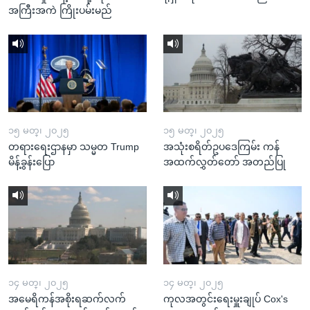
အကြီးအကဲ ကြိုးပမ်းမည်
၁၅ မတ္၊ ၂၀၂၅
၁၅ မတ္၊ ၂၀၂၅
တရားရေးဌာနမှာ သမ္မတ Trump
အသုံးစရိတ်ဥပဒေကြမ်း ကန်
မိန့်ခွန်းပြော
အထက်လွှတ်တော် အတည်ပြု
၁၄ မတ္၊ ၂၀၂၅
၁၄ မတ္၊ ၂၀၂၅
အမေရိကန်အစိုးရဆက်လက်
ကုလအတွင်းရေးမှူးချုပ် Cox's