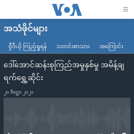
သုံး
ရ
လွယ်ကူ
အသံဖိုင်များ
မူလစာမျက်နှာ
စေ
မြန်မာ
ဗွီဒီယို ကြည့်ရှုရန်
သတင်းစာသား
အကြောင်း
သည့်
ကမ္ဘာ့သတင်းများ
Link
ဒေါ်အောင်ဆန်းစုကြည်အမှုနှစ်မှု အမိန့်ချ
ဗွီဒီယို
နိုင်ငံတကာ
များ
သတင်းလွတ်လပ်ခွင့်
အမေရိကန်
ရက်ရွှေ့ဆိုင်း
ပင်မ
ရပ်ဝန်းတခု လမ်းတခု အလွန်
တရုတ်
အကြောင်းအရာ
၂၀ ဒီဇင္ဘာ၊ ၂၀၂၁
သို့
အင်္ဂလိပ်စာလေ့လာမယ်
အစ္စရေး-ပါလက်စတိုင်း
ကျော်
အပတ်စဉ်ကဏ္ဍများ
အမေရိကန်သုံးအီဒီယံ
ကြည့်
ရေဒီယိုနှင့်ရုပ်သံ အချက်အလက်များ
မကြေးမုံရဲ့ အင်္ဂလိပ်စာ
ရေဒီယို
ရန်
No media source currently available
ပင်မ
ရေဒီယို/တီဗွီအစီအစဉ်
ရုပ်ရှင်ထဲက အင်္ဂလိပ်စာ
တီဗွီ