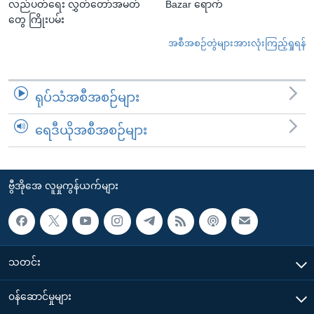
လည်ပတ်ရေး လွှတ်တော်အမတ်
Bazar ရောက်
တွေ ကြိုးပမ်း
အစီအစဉ်တွဲများအားလုံးကြည့်ရှုရန်
ရုပ်သံအစီအစဉ်များ
ရေဒီယိုအစီအစဉ်များ
ဗွီအိုအေ လူမှုကွန်ယက်များ
သတင်း
၀န်ဆောင်မှုများ