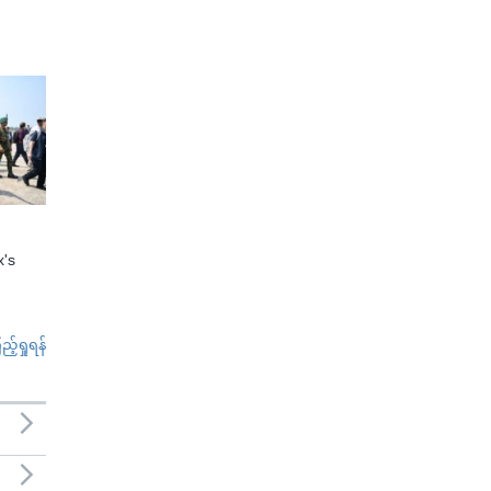
x's
်ရှုရန်