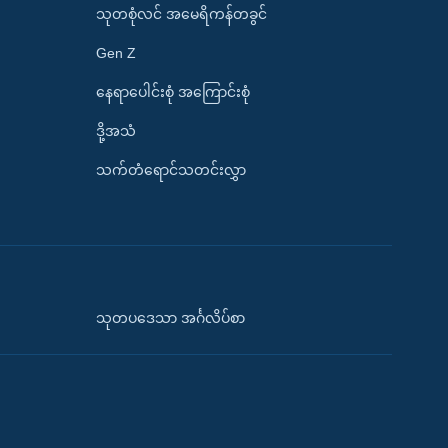
သုတစုံလင် အမေရိကန်တခွင်
Gen Z
နေရာပေါင်းစုံ အကြောင်းစုံ
ဒို့အသံ
သက်တံရောင်သတင်းလွှာ
သုတပဒေသာ အင်္ဂလိပ်စာ