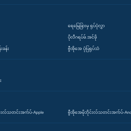
ရေမြေခြားမှ ရုပ်ပုံလွှာ
ပိုလီဂရပ်ဖ်.အင်ဖို
်းခန်း
ဗွီအိုအေ ပုံပြရုပ်သံ
း
ိုင်းလ်သတင်းအက်ပ်-Apple
ဗွီအိုအေမိုဘိုင်းလ်သတင်းအက်ပ်-An