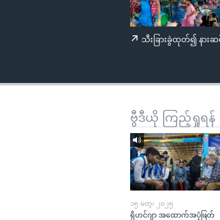
သုတပဒေသာ အင်္ဂလိပ်စာ
အ
ညွန်း
စာမျက်နှာ
သီးခြားခွဲထုတ်၍ နားဆင
သို့
ကျော်
ကြည့်
ရန်
ရှာဖွေ
ရန်
ဗွီဒီယို ကြည့်ရှုရန်
နေရာ
သို့
ကျော်
ရန်
၁၅ မတ္၊ ၂၀၂၅
ရိုဟင်ဂျာ အထောက်အပံ့ဖြတ်