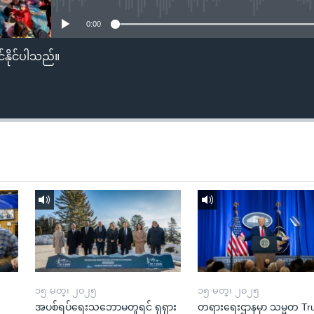
0:00
်နိုင်ပါသည်။
၁၅ မတ္၊ ၂၀၂၅
၁၅ မတ္၊ ၂၀၂၅
အပစ်ရပ်ရေးသဘောမတူရင် ရုရှား
တရားရေးဌာနမှာ သမ္မတ T