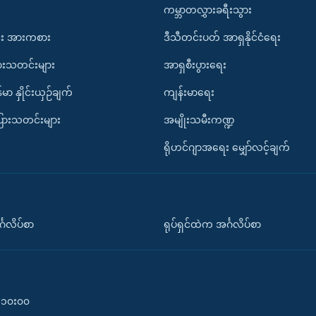
ကမ္ဘာတလွှားခရီးသွား
း အားကစား
ဒီသီတင်းပတ် အာရှနိုင်ငံရေး
ားသတင်းများ
အာရှစီးပွားရေး
်မာ နှိုင်းယှဉ်ချက်
ကျန်းမာရေး
ပြားသတင်းများ
အမျိုးသမီးကဏ္ဍ
ရိုဟင်ဂျာအရေး မျှော်လင့်ချက်
်္ဂလိပ်စာ
ရုပ်ရှင်ထဲက အင်္ဂလိပ်စာ
၀-၁၀း၀၀