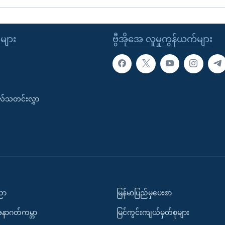
ုများ
ဗွီအိုအေ လူမှုကွန်ယက်များ
းလ်သတင်းလွှာ
ပညာ
မြန်မာပြည်မှပေးစာ
အနာဂတ်ကမ္ဘာ
မြင်ကွင်းကျယ်မှတ်စုများ