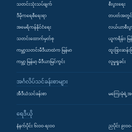
သတင်းသုံးသပ်ချက်
စီးပွားရေး
ဒီမိုကရေစီရေးရာ
တပတ်အတွင်
အမေရိကန်နိုင်ငံရေး
လယ်ယာစီးပွ
သတင်းထောက်မှတ်စု
ယူကရိန်း၊ မြန
ကမ္ဘာ့သတင်းမီဒီယာထဲက မြန်မာ
ထူးခြားဆန်း
ကမ္ဘာ့ မြန်မာ့ မီဒီယာမြင်ကွင်း
လူမှုရှုခင်း
အင်္ဂလိပ်သင်ခန်းစာများ
အီဒီယံသင်ခန်းစာ
မကြေးမုံရဲ့အင
ရေဒီယို
နံနက်ပိုင်း ၆း၀၀-ရး၀၀
ညပိုင်း ၉း၀