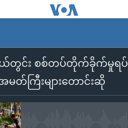
်တွင်း စစ်တပ်တိုက်ခိုက်မှုရ
သံအမတ်ကြီးများတောင်းဆို
No media source currently availa