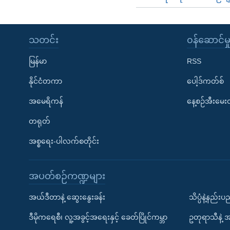
သတင်း
၀န်ဆောင်မှ
မြန်မာ
RSS
နိုင်ငံတကာ
ပေါ့ဒ်ကတ်စ်
အမေရိကန်
နေ့စဉ်အီးမေ
တရုတ်
အစ္စရေး-ပါလက်စတိုင်း
အပတ်စဉ်ကဏ္ဍများ
အယ်ဒီတာနဲ့ ဆွေးနွေးခန်း
သိပ္ပံနဲ့နည်း
ဒီမိုကရေစီ၊ လူ့အခွင့်အရေးနှင့် ခေတ်ပြိုင်ကမ္ဘာ
ဥတုရာသီနဲ့ 