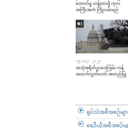
တောက်မှု ဟန့်တားဖို့ ကုလ
အကြီးအကဲ ကြိုးပမ်းမည်
၁၅ မတ္၊ ၂၀၂၅
အသုံးစရိတ်ဥပဒေကြမ်း ကန်
အထက်လွှတ်တော် အတည်ပြု
ရုပ်သံအစီအစဉ်မျာ
ရေဒီယိုအစီအစဉ်မျ