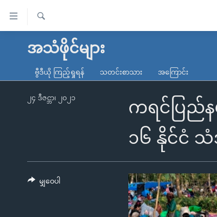
သုံး
ရ
ရှာဖွေ
လွယ်ကူ
မူလစာမျက်နှာ
အသံဖိုင်များ
ရ
စေ
မြန်မာ
လာ
ဗွီဒီယို ကြည့်ရှုရန်
သတင်းစာသား
အကြောင်း
သည့်
ဒ်
ကမ္ဘာ့သတင်းများ
Link
ဗွီဒီယို
နိုင်ငံတကာ
၂၄ ဒီဇင္ဘာ၊ ၂၀၂၁
ကရင်ပြည်နယ
များ
သတင်းလွတ်လပ်ခွင့်
အမေရိကန်
ပင်မ
ရပ်ဝန်းတခု လမ်းတခု အလွန်
တရုတ်
၁၆ နိုင်ငံ 
အကြောင်းအရာ
အင်္ဂလိပ်စာလေ့လာမယ်
အစ္စရေး-ပါလက်စတိုင်း
သို့
အပတ်စဉ်ကဏ္ဍများ
အမေရိကန်သုံးအီဒီယံ
ကျော်
ကြည့်
မျှဝေပါ
ရေဒီယိုနှင့်ရုပ်သံ အချက်အလက်များ
မကြေးမုံရဲ့ အင်္ဂလိပ်စာ
ရေဒီယို
ရန်
ရေဒီယို/တီဗွီအစီအစဉ်
ရုပ်ရှင်ထဲက အင်္ဂလိပ်စာ
တီဗွီ
ပင်မ