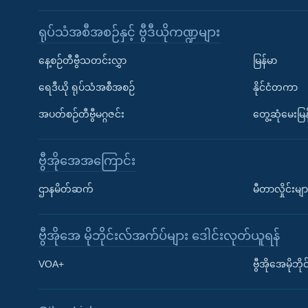
ရုပ်သံအစီအစဉ်နှင့် ဗွီဒီယိုကဏ္ဍများ
နေ့စဉ်တီဗွီသတင်းလွှာ
မြန်မာ
ရေဒီယို ရုပ်သံအစီအစဉ်
နိုင်ငံတကာ
အပတ်စဉ်တီဗွီမဂ္ဂဇင်း
တွေ့ဆုံမေးမြန
ဗွီအိုအေအကြောင်း
ဌာနမိတ်ဆက်
မီတာလှိုင်းမျာ
ဗွီအိုအေ မိုဘိုင်းလ်အက်ပ်များ ဒေါင်းလုတ်ယူရန်
Learning English
VOA+
ဗွီအိုအေမိုဘ
ဗွီအိုအေ လူမှုကွန်ယက်များ