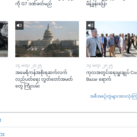
ကို G7 ဒဏ်ခတ်မည်
မိန့်ခွန်းပြော
၁၄ မတ္၊ ၂၀၂၅
၁၄ မတ္၊ ၂၀၂၅
အမေရိကန်အစိုးရဆက်လက်
ကုလအတွင်းရေးမှူးချုပ် Co
လည်ပတ်ရေး လွှတ်တော်အမတ်
Bazar ရောက်
တွေ ကြိုးပမ်း
အစီအစဉ်တွဲများအားလုံးကြည့
း
ား