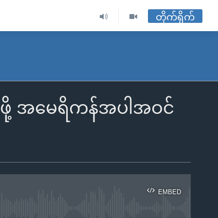
တိုက်ရိုက်
ပ်ဖို့ အမေရိကန်အပါအဝင်
EMBED
ble