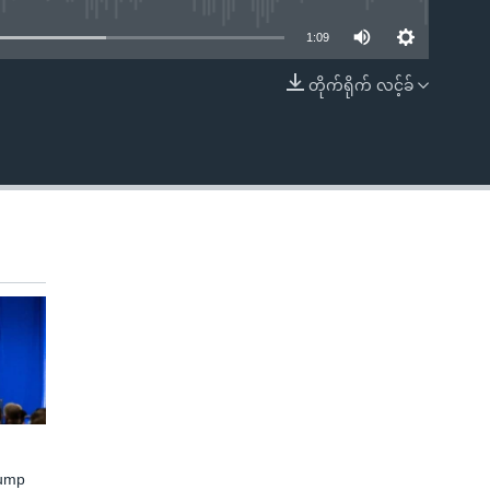
1:09
တိုက်ရိုက် လင့်ခ်
EMBED
rump