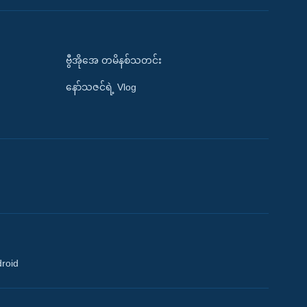
ဗွီအိုအေ တမိနစ်သတင်း
နော်သဇင်ရဲ့ Vlog
droid