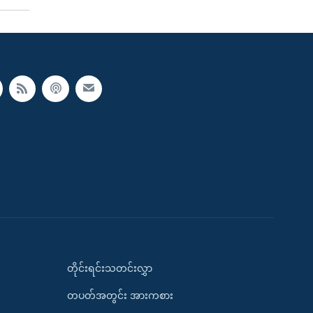
တိုင်းရင်းသတင်းလွှာ
တပတ်အတွင်း အားကစား