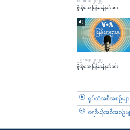
၀၁ ဧၿပီ၊ ၂၀၂၅
ဗွီအိုအေ မြန်မာနံနက်ခင်း
၂၉ မတ္၊ ၂၀၂၅
ဗွီအိုအေ မြန်မာနံနက်ခင်း
ရုပ်သံအစီအစဉ်မျာ
ရေဒီယိုအစီအစဉ်မျ