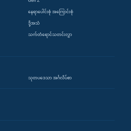
Gen Z
နေရာပေါင်းစုံ အကြောင်းစုံ
ဒို့အသံ
သက်တံရောင်သတင်းလွှာ
သုတပဒေသာ အင်္ဂလိပ်စာ