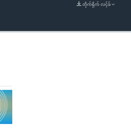
တိုက်ရိုက် လင့်ခ်
EMBED