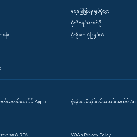
ရေမြေခြားမှ ရုပ်ပုံလွှာ
ပိုလီဂရပ်ဖ်.အင်ဖို
်းခန်း
ဗွီအိုအေ ပုံပြရုပ်သံ
း
ိုင်းလ်သတင်းအက်ပ်-Apple
ဗွီအိုအေမိုဘိုင်းလ်သတင်းအက်ပ်-An
 အာရှအသံ RFA
VOA's Privacy Policy