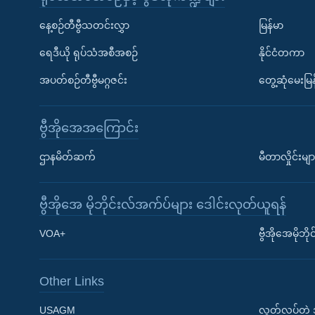
နေ့စဉ်တီဗွီသတင်းလွှာ
မြန်မာ
ရေဒီယို ရုပ်သံအစီအစဉ်
နိုင်ငံတကာ
အပတ်စဉ်တီဗွီမဂ္ဂဇင်း
တွေ့ဆုံမေးမြန
ဗွီအိုအေအကြောင်း
ဌာနမိတ်ဆက်
မီတာလှိုင်းမျာ
ဗွီအိုအေ မိုဘိုင်းလ်အက်ပ်များ ဒေါင်းလုတ်ယူရန်
Learning English
VOA+
ဗွီအိုအေမိုဘ
ဗွီအိုအေ လူမှုကွန်ယက်များ
Other Links
USAGM
လွတ်လပ်တဲ့