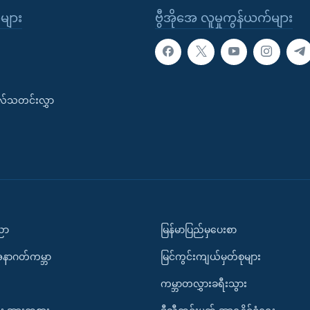
ုများ
ဗွီအိုအေ လူမှုကွန်ယက်များ
းလ်သတင်းလွှာ
ပညာ
မြန်မာပြည်မှပေးစာ
အနာဂတ်ကမ္ဘာ
မြင်ကွင်းကျယ်မှတ်စုများ
ကမ္ဘာတလွှားခရီးသွား