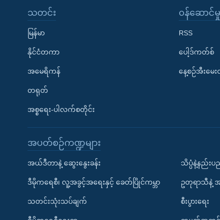
သတင်း
၀န်ဆောင်မှ
မြန်မာ
RSS
နိုင်ငံတကာ
ပေါ့ဒ်ကတ်စ်
အမေရိကန်
နေ့စဉ်အီးမေ
တရုတ်
အစ္စရေး-ပါလက်စတိုင်း
အပတ်စဉ်ကဏ္ဍများ
အယ်ဒီတာနဲ့ ဆွေးနွေးခန်း
သိပ္ပံနဲ့နည်း
ဒီမိုကရေစီ၊ လူ့အခွင့်အရေးနှင့် ခေတ်ပြိုင်ကမ္ဘာ
ဥတုရာသီနဲ့ 
သတင်းသုံးသပ်ချက်
စီးပွားရေး