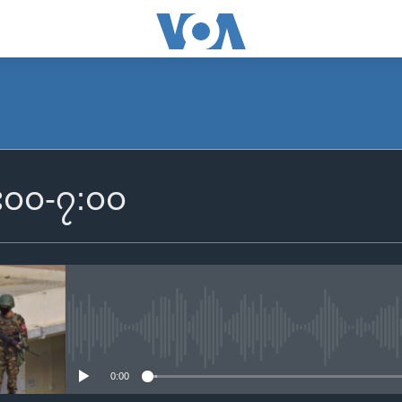
SUBSCRIBE
 ၆း၀၀-၇:၀၀
Apple Podcasts
Spotify
ရယူရန်
No media source currently availa
0:00