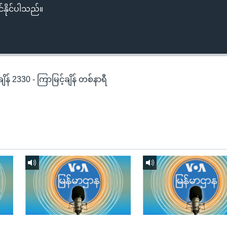
်နိုင်ပါသည်။
န် 2330 - ကြာမြင့်ချိန် တစ်နာရီ