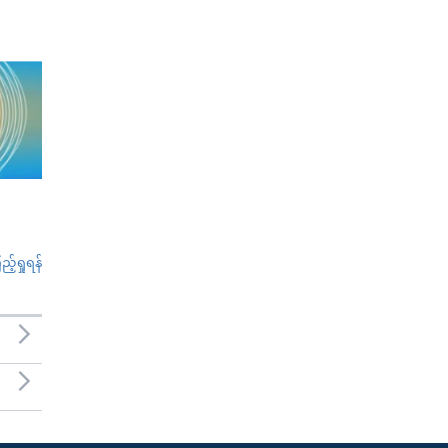
်ရှုရန်