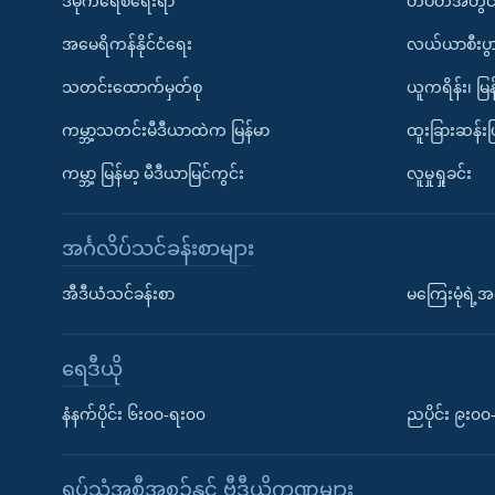
ဒီမိုကရေစီရေးရာ
တပတ်အတွင်
အမေရိကန်နိုင်ငံရေး
လယ်ယာစီးပွ
သတင်းထောက်မှတ်စု
ယူကရိန်း၊ မြန
ကမ္ဘာ့သတင်းမီဒီယာထဲက မြန်မာ
ထူးခြားဆန်း
ကမ္ဘာ့ မြန်မာ့ မီဒီယာမြင်ကွင်း
လူမှုရှုခင်း
အင်္ဂလိပ်သင်ခန်းစာများ
အီဒီယံသင်ခန်းစာ
မကြေးမုံရဲ့အင
ရေဒီယို
နံနက်ပိုင်း ၆း၀၀-ရး၀၀
ညပိုင်း ၉း၀
ရုပ်သံအစီအစဉ်နှင့် ဗွီဒီယိုကဏ္ဍများ