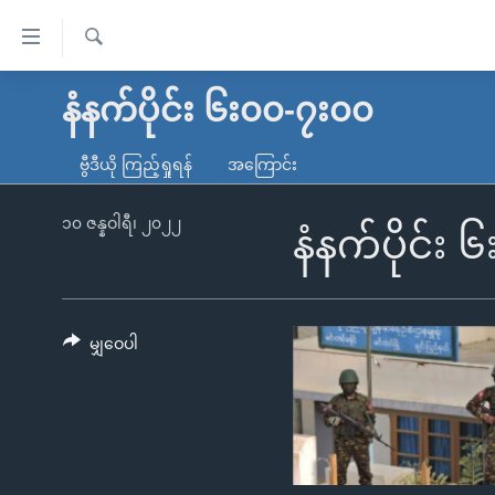
သုံး
ရ
ရှာဖွေ
လွယ်ကူ
မူလစာမျက်နှာ
နံနက်ပိုင်း ၆း၀၀-၇း၀၀
ရ
စေ
မြန်မာ
လာ
ဗွီဒီယို ကြည့်ရှုရန်
အကြောင်း
သည့်
ဒ်
ကမ္ဘာ့သတင်းများ
Link
ဗွီဒီယို
နိုင်ငံတကာ
၁၀ ဇန္နဝါရီ၊ ၂၀၂၂
နံနက်ပိုင်း
များ
သတင်းလွတ်လပ်ခွင့်
အမေရိကန်
ပင်မ
ရပ်ဝန်းတခု လမ်းတခု အလွန်
တရုတ်
အကြောင်းအရာ
အင်္ဂလိပ်စာလေ့လာမယ်
အစ္စရေး-ပါလက်စတိုင်း
မျှဝေပါ
သို့
အပတ်စဉ်ကဏ္ဍများ
အမေရိကန်သုံးအီဒီယံ
ကျော်
ကြည့်
ရေဒီယိုနှင့်ရုပ်သံ အချက်အလက်များ
မကြေးမုံရဲ့ အင်္ဂလိပ်စာ
ရေဒီယို
ရန်
ရေဒီယို/တီဗွီအစီအစဉ်
ရုပ်ရှင်ထဲက အင်္ဂလိပ်စာ
တီဗွီ
ပင်မ