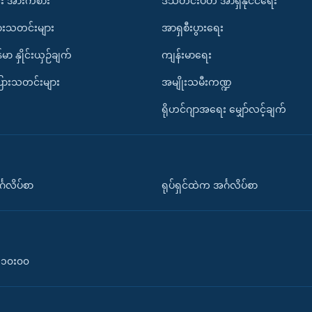
း အားကစား
ဒီသီတင်းပတ် အာရှနိုင်ငံရေး
ားသတင်းများ
အာရှစီးပွားရေး
်မာ နှိုင်းယှဉ်ချက်
ကျန်းမာရေး
ပြားသတင်းများ
အမျိုးသမီးကဏ္ဍ
ရိုဟင်ဂျာအရေး မျှော်လင့်ချက်
်္ဂလိပ်စာ
ရုပ်ရှင်ထဲက အင်္ဂလိပ်စာ
၀-၁၀း၀၀