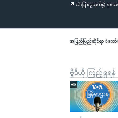
သုတပဒေသာ အင်္ဂလိပ်စာ
အ
သီးခြားခွဲထုတ်၍ နားဆင
ညွန်း
စာမျက်နှာ
သို့
ကျော်
ကြည့်
အပြည်ပြည်ဆိုင်ရာ စံတော်ချိ
ရန်
ရှာဖွေ
ရန်
နေရာ
ဗွီဒီယို ကြည့်ရှုရန်
သို့
ကျော်
ရန်