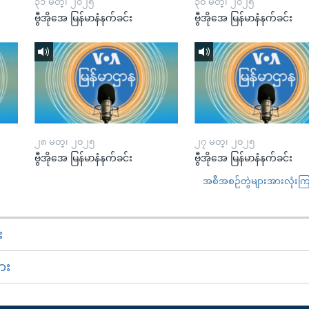
၃၁ မတ္၊ ၂၀၂၅
၃၀ မတ္၊ ၂၀၂၅
ဗွီအိုအေ မြန်မာနံနက်ခင်း
ဗွီအိုအေ မြန်မာနံနက်ခင်း
၂၈ မတ္၊ ၂၀၂၅
၂၇ မတ္၊ ၂၀၂၅
ဗွီအိုအေ မြန်မာနံနက်ခင်း
ဗွီအိုအေ မြန်မာနံနက်ခင်း
အစီအစဉ်တွဲများအားလုံးကြည့
း
ား