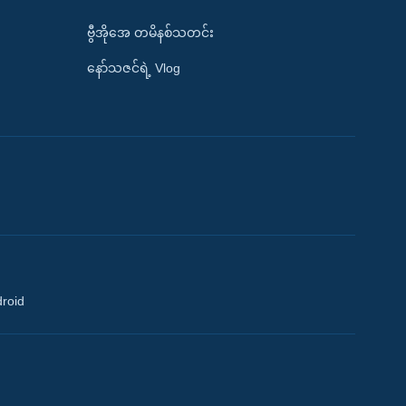
ဗွီအိုအေ တမိနစ်သတင်း
နော်သဇင်ရဲ့ Vlog
droid