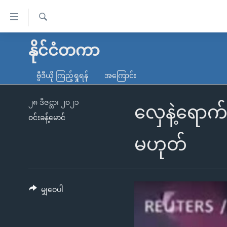
သုံး
ရ
ရှာဖွေ
လွယ်ကူ
မူလစာမျက်နှာ
နိုင်ငံတကာ
ရ
စေ
မြန်မာ
လာ
ဗွီဒီယို ကြည့်ရှုရန်
အကြောင်း
သည့်
ဒ်
ကမ္ဘာ့သတင်းများ
Link
ဗွီဒီယို
နိုင်ငံတကာ
၂၈ ဒီဇင္ဘာ၊ ၂၀၂၁
လှေနဲ့ရောက်
များ
၀င်းခန့်မောင်
သတင်းလွတ်လပ်ခွင့်
အမေရိကန်
ပင်မ
ရပ်ဝန်းတခု လမ်းတခု အလွန်
တရုတ်
မဟုတ်
အကြောင်းအရာ
အင်္ဂလိပ်စာလေ့လာမယ်
အစ္စရေး-ပါလက်စတိုင်း
သို့
အပတ်စဉ်ကဏ္ဍများ
အမေရိကန်သုံးအီဒီယံ
ကျော်
ကြည့်
မျှဝေပါ
ရေဒီယိုနှင့်ရုပ်သံ အချက်အလက်များ
မကြေးမုံရဲ့ အင်္ဂလိပ်စာ
ရေဒီယို
ရန်
ရေဒီယို/တီဗွီအစီအစဉ်
ရုပ်ရှင်ထဲက အင်္ဂလိပ်စာ
တီဗွီ
ပင်မ