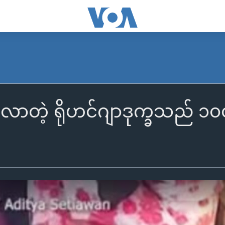
လာတဲ့ ရိုဟင်ဂျာဒုက္ခသည် ၁၀၀