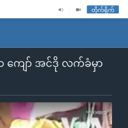
တိုက်ရိုက်
 ကျော် အင်ဒို လက်ခံမှာ
EMBED