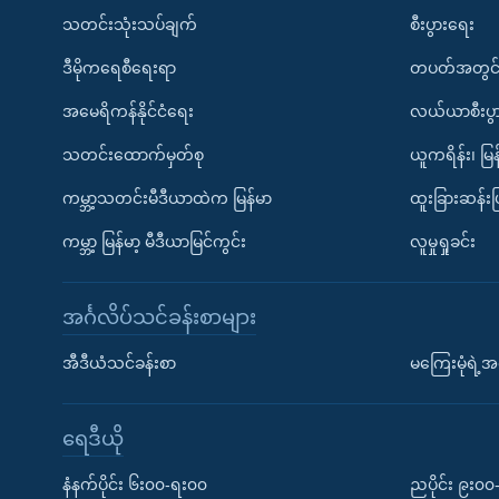
သတင်းသုံးသပ်ချက်
စီးပွားရေး
ဒီမိုကရေစီရေးရာ
တပတ်အတွင်
အမေရိကန်နိုင်ငံရေး
လယ်ယာစီးပွ
သတင်းထောက်မှတ်စု
ယူကရိန်း၊ မြန
ကမ္ဘာ့သတင်းမီဒီယာထဲက မြန်မာ
ထူးခြားဆန်း
ကမ္ဘာ့ မြန်မာ့ မီဒီယာမြင်ကွင်း
လူမှုရှုခင်း
အင်္ဂလိပ်သင်ခန်းစာများ
အီဒီယံသင်ခန်းစာ
မကြေးမုံရဲ့အင
ရေဒီယို
နံနက်ပိုင်း ၆း၀၀-ရး၀၀
ညပိုင်း ၉း၀