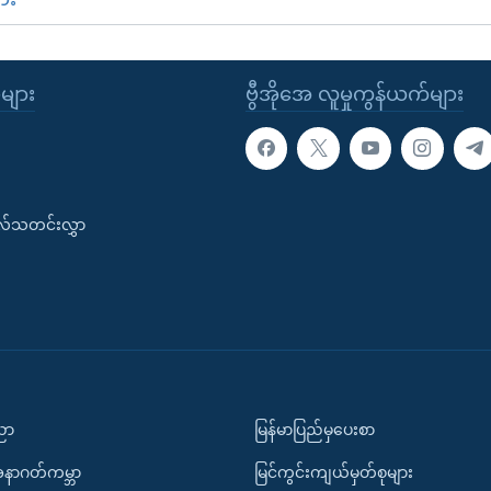
ုများ
ဗွီအိုအေ လူမှုကွန်ယက်များ
းလ်သတင်းလွှာ
ပညာ
မြန်မာပြည်မှပေးစာ
အနာဂတ်ကမ္ဘာ
မြင်ကွင်းကျယ်မှတ်စုများ