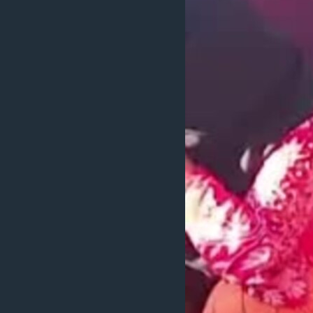
သုတပဒေသာ အင်္ဂလိပ်စာ
အ
ညွန်း
စာမျက်နှာ
သို့
ကျော်
ကြည့်
ရန်
ရှာဖွေ
ရန်
နေရာ
သို့
ကျော်
ရန်