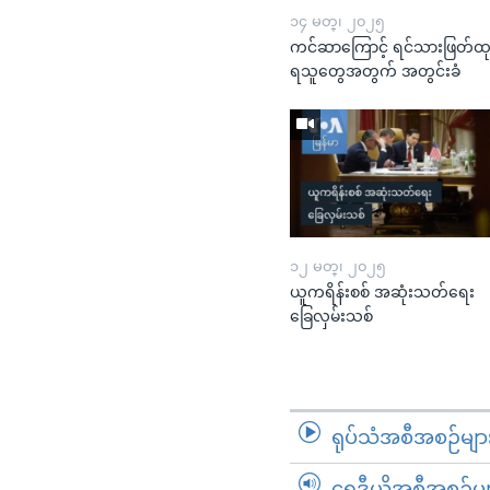
၁၄ မတ္၊ ၂၀၂၅
ကင်ဆာကြောင့် ရင်သားဖြတ်ထ
ရသူတွေအတွက် အတွင်းခံ
၁၂ မတ္၊ ၂၀၂၅
ယူကရိန်းစစ် အဆုံးသတ်ရေး
ခြေလှမ်းသစ်
ရုပ်သံအစီအစဉ်မျာ
ရေဒီယိုအစီအစဉ်မျ