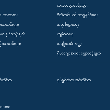
ကမ္ဘာတလွှားခရီးသွား
း အားကစား
ဒီသီတင်းပတ် အာရှနိုင်ငံရေး
ားသတင်းများ
အာရှစီးပွားရေး
်မာ နှိုင်းယှဉ်ချက်
ကျန်းမာရေး
ပြားသတင်းများ
အမျိုးသမီးကဏ္ဍ
ရိုဟင်ဂျာအရေး မျှော်လင့်ချက်
်္ဂလိပ်စာ
ရုပ်ရှင်ထဲက အင်္ဂလိပ်စာ
၀-၁၀း၀၀