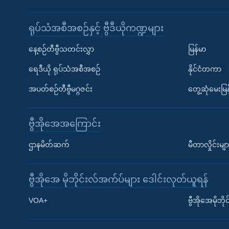
ရုပ်သံအစီအစဉ်နှင့် ဗွီဒီယိုကဏ္ဍများ
နေ့စဉ်တီဗွီသတင်းလွှာ
မြန်မာ
ရေဒီယို ရုပ်သံအစီအစဉ်
နိုင်ငံတကာ
အပတ်စဉ်တီဗွီမဂ္ဂဇင်း
တွေ့ဆုံမေးမြန
ဗွီအိုအေအကြောင်း
Learning English
ဌာနမိတ်ဆက်
မီတာလှိုင်းမျာ
ဗွီအိုအေ လူမှုကွန်ယက်များ
ဗွီအိုအေ မိုဘိုင်းလ်အက်ပ်များ ဒေါင်းလုတ်ယူရန်
VOA+
ဗွီအိုအေမိုဘ