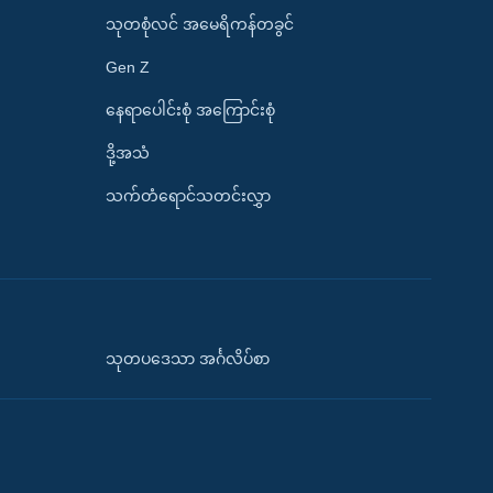
သုတစုံလင် အမေရိကန်တခွင်
Gen Z
နေရာပေါင်းစုံ အကြောင်းစုံ
ဒို့အသံ
သက်တံရောင်သတင်းလွှာ
သုတပဒေသာ အင်္ဂလိပ်စာ