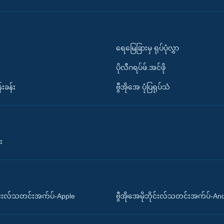
ရေမြေခြားမှ ရုပ်ပုံလွှာ
ပိုလီဂရပ်ဖ်.အင်ဖို
်းခန်း
ဗွီအိုအေ ပုံပြရုပ်သံ
း
ိုင်းလ်သတင်းအက်ပ်-Apple
ဗွီအိုအေမိုဘိုင်းလ်သတင်းအက်ပ်-An