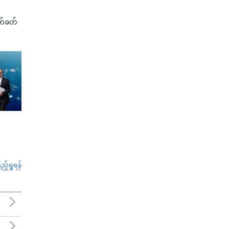
က်ခတ်
်ရှုရန်