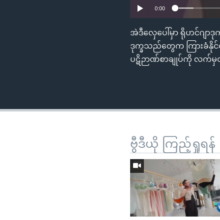
0:00
အဲဒီလှေပေါ်မှာ ရိုဟင်ဂျာ
ဒုက္ခသည်တွေက ကြားခံနိုင်
ပဋိဉာဏ်စာချုပ်ကို လက်မှတ
ဗွီဒီယို ကြည့်ရှုရန်