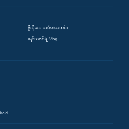
ဗွီအိုအေ တမိနစ်သတင်း
နော်သဇင်ရဲ့ Vlog
droid