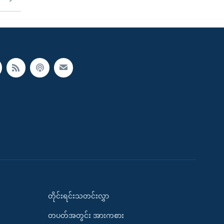
တိုင်းရင်းသတင်းလွှာ
တပတ်အတွင်း အားကစား