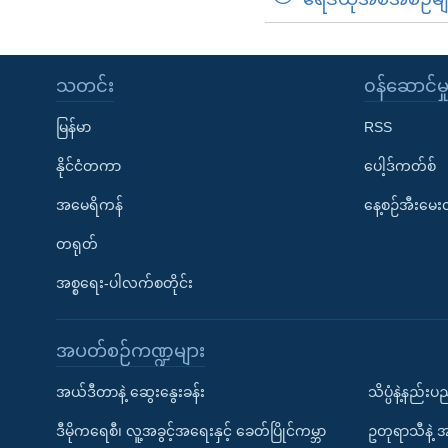
သတင်း
၀န်ဆောင်မှ
မြန်မာ
RSS
နိုင်ငံတကာ
ပေါ့ဒ်ကတ်စ်
အမေရိကန်
နေ့စဉ်အီးမေ
တရုတ်
အစ္စရေး-ပါလက်စတိုင်း
အပတ်စဉ်ကဏ္ဍများ
အယ်ဒီတာနဲ့ ဆွေးနွေးခန်း
သိပ္ပံနဲ့နည်း
ဒီမိုကရေစီ၊ လူ့အခွင့်အရေးနှင့် ခေတ်ပြိုင်ကမ္ဘာ
ဥတုရာသီနဲ့ 