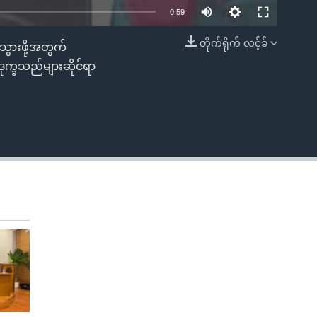
0:59
တိုက်ရိုက် လင့်ခ်
သွားဖို့အတွက်
EMBED
ဒုက္ခသည်များဆိုင်ရာ