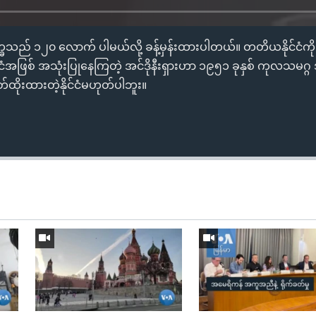
ဒုက္ခသည် ၁၂၀ လောက် ပါမယ်လို့ ခန့်မှန်းထားပါတယ်။ တတိယနိုင်ငံကို
ငံအဖြစ် အသုံးပြုနေကြတဲ့ အင်ဒိုနီးရှားဟာ ၁၉၅၁ ခုနှစ် ကုလသမဂ္ဂ 
်ထိုးထားတဲ့နိုင်ငံမဟုတ်ပါဘူး။