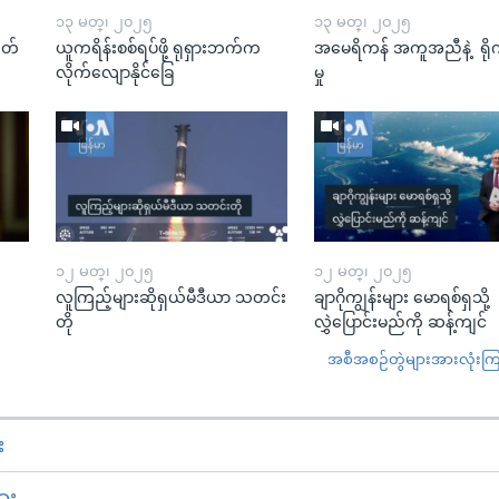
၁၃ မတ္၊ ၂၀၂၅
၁၃ မတ္၊ ၂၀၂၅
ုတ်
ယူကရိန်းစစ်ရပ်ဖို့ ရုရှားဘက်က
အမေရိကန် အကူအညီနဲ့ ရို
လိုက်လျောနိုင်ခြေ
မှု
၁၂ မတ္၊ ၂၀၂၅
၁၂ မတ္၊ ၂၀၂၅
လူကြည့်များဆိုရှယ်မီဒီယာ သတင်း
ချာဂိုကျွန်းများ မောရစ်ရှသို့
တို
လွှဲပြောင်းမည်ကို ဆန့်ကျင်
အစီအစဉ်တွဲများအားလုံးကြည့
း
ား